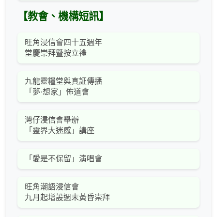
【教會、機構短訊】
旺角浸信會四十五週年
堂慶崇拜暨按立禮
九龍靈糧堂與真証傳播
「夢·想家」佈道會
灣仔浸信會舉辦
「靈界大迷感」講座
「愛是不保留」演唱會
旺角潮語浸信會
九月起增設週末黃昏崇拜