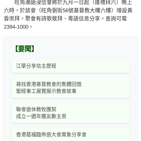
旺角潮語浸信會將於九月一日起（逢禮拜六）晚上
六時，於該會（旺角弼街56號基督教大樓六樓）增設黃
昏崇拜。聚會有詩歌敬拜、粵語信息分享。查詢可電
2394-1000。
【要聞】
江華分享信主歷程
尋找香港基督教會的集體回憶
聖經事工展覽展示教會故事
聯會退休教牧團契
成立一週年團友數主恩
香港葛福臨佈道大會異象分享會