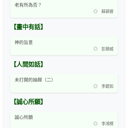
老有所為否？
◎ 蘇穎睿
【畫中有話】
神的旨意
◎ 彭錦威
【人間如話】
未打開的抽屜（二）
◎ 李碧如
【誠心所願】
誠心所願
◎ 李鴻標