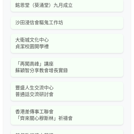
銘恩堂（葵涌堂）九月成立
沙田浸信會驅鬼工作坊
大衛城文化中心
貞潔校園開學禮
「再闖高峰」講座
蘇穎智分享教會增長實錄
豐盛人生交流中心
普通話交流研討會
香港差傳事工聯會
「齊來關心穆斯林」祈禱會