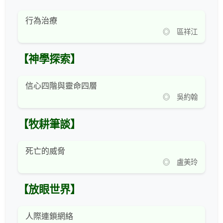
行為治療
◎ 區祥江
【神學探索】
信心四階與靈命四層
◎ 吳約翰
【牧耕筆談】
死亡的威脅
◎ 盧美玲
【放眼世界】
人際連鎖網絡