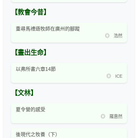
【教會今昔】
重尋馬禮遜牧師在廣州的腳蹤
◎ 浩然
【畫出生命】
以弗所書六章14節
◎ ICE
【文林】
夏令營的感受
◎ 羅惠然
後現代之牧養（下）