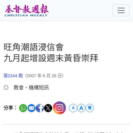
跳至主要內容
旺角潮語浸信會
九月起增設週末黃昏崇拜
第2244 期
（2007 年 8 月 26 日）
◎ 教會、機構短訊
A
分享：
A
簡