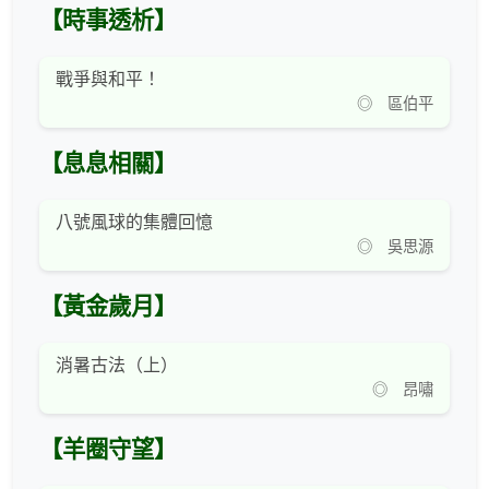
【時事透析】
戰爭與和平！
◎ 區伯平
【息息相關】
八號風球的集體回憶
◎ 吳思源
【黃金歲月】
消暑古法（上）
◎ 昂嘯
【羊圈守望】