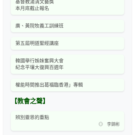
基督教湯清文藝獎
本月底截止報名
廣、黃院牧義工訓練班
第五屆明道聖經講座
韓國舉行姊妹奮興大會
紀念平壤大復興百週年
權能時間推出葛福臨香港」專輯
【教會之聲】
辨別靈恩的重點
◎ 李錦彬