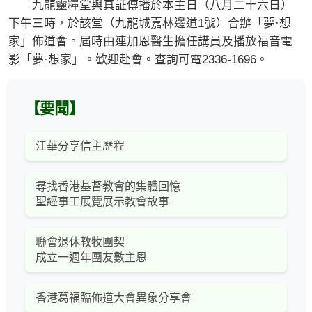
九龍靈糧堂與真証傳播於本主日（八月二十六日）
下午三時，於該堂（九龍城嘉林邊道1號）合辦「夢·想
家」佈道會。屆時由連加恩醫生擔任講員及播放福音電
影「夢·想家」。歡迎赴會。查詢可電2336-1696。
【要聞】
江華分享信主歷程
尋找香港基督教會的集體回憶
聖經事工展覽展示教會故事
聯會退休教牧團契
成立一週年團友數主恩
香港葛福臨佈道大會異象分享會