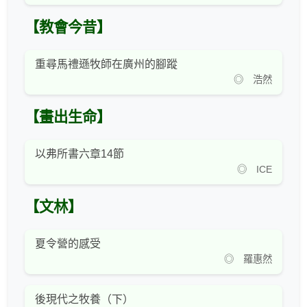
【教會今昔】
重尋馬禮遜牧師在廣州的腳蹤
◎ 浩然
【畫出生命】
以弗所書六章14節
◎ ICE
【文林】
夏令營的感受
◎ 羅惠然
後現代之牧養（下）