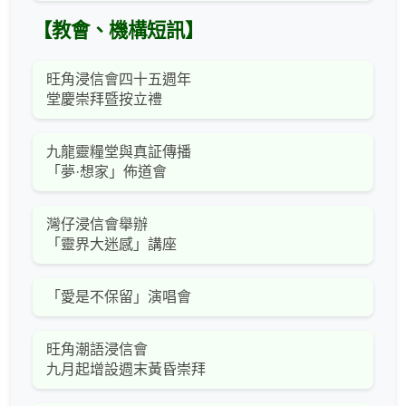
【教會、機構短訊】
旺角浸信會四十五週年
堂慶崇拜暨按立禮
九龍靈糧堂與真証傳播
「夢·想家」佈道會
灣仔浸信會舉辦
「靈界大迷感」講座
「愛是不保留」演唱會
旺角潮語浸信會
九月起增設週末黃昏崇拜