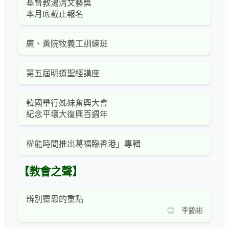
基督教湯清文藝獎
本月底截止報名
廣、黃院牧義工訓練班
第五屆明道聖經講座
韓國舉行姊妹奮興大會
紀念平壤大復興百週年
權能時間推出葛福臨香港」專輯
【教會之聲】
辨別靈恩的重點
◎ 李錦彬