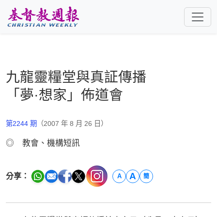
跳至主要內容
九龍靈糧堂與真証傳播
「夢·想家」佈道會
第2244 期
（2007 年 8 月 26 日）
◎ 教會、機構短訊
A
分享：
A
簡