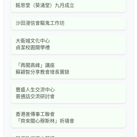
銘恩堂（葵涌堂）九月成立
沙田浸信會驅鬼工作坊
大衛城文化中心
貞潔校園開學禮
「再闖高峰」講座
蘇穎智分享教會增長實錄
豐盛人生交流中心
普通話交流研討會
香港差傳事工聯會
「齊來關心穆斯林」祈禱會