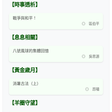
【時事透析】
戰爭與和平！
◎ 區伯平
【息息相關】
八號風球的集體回憶
◎ 吳思源
【黃金歲月】
消暑古法（上）
◎ 昂嘯
【羊圈守望】