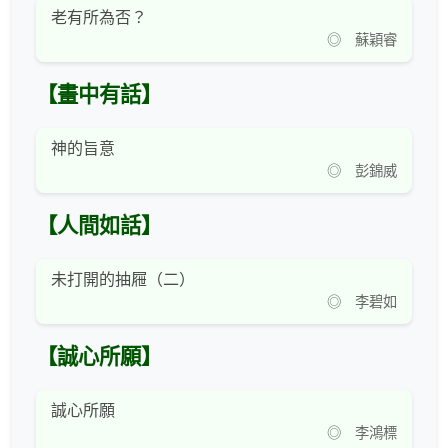
老有所為否？
◎ 蘇穎睿
【畫中有話】
神的旨意
◎ 彭錦威
【人間如話】
未打開的抽屜（二）
◎ 李碧如
【誠心所願】
誠心所願
◎ 李鴻標