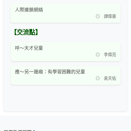
人際連鎖網絡
◎ 譚偉豪
【交流點】
呼～天才兒童
◎ 李偉亮
應～另一邊廂：有學習困難的兒童
◎ 袁天佑