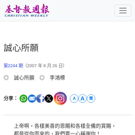
跳至主要內容
誠心所願
第2244 期
（2007 年 8 月 26 日）
◎ 誠心所願 ◎ 李鴻標
A
分享：
A
簡
上帝啊，各樣美善的恩賜和各樣全備的賞賜，
都是從你而來的，我們要一心稱謝你！