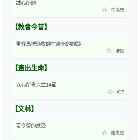
誠心所願
◎ 李鴻標
【教會今昔】
重尋馬禮遜牧師在廣州的腳蹤
◎ 浩然
【畫出生命】
以弗所書六章14節
◎ ICE
【文林】
夏令營的感受
◎ 羅惠然