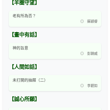
【羊圈守望】
老有所為否？
◎ 蘇穎睿
【畫中有話】
神的旨意
◎ 彭錦威
【人間如話】
未打開的抽屜（二）
◎ 李碧如
【誠心所願】