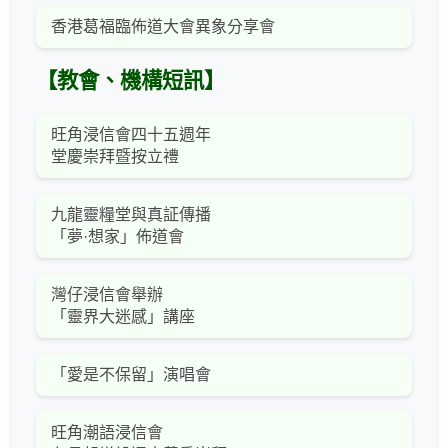
香港葛福臨佈道大會異象分享會
【教會、機構短訊】
旺角浸信會四十五週年
堂慶崇拜暨按立禮
九龍靈糧堂與真証傳播
「夢·想家」佈道會
灣仔浸信會舉辦
「靈界大迷感」講座
「愛是不保留」演唱會
旺角潮語浸信會