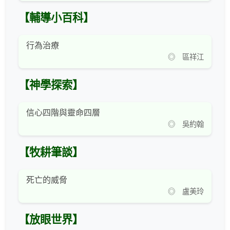
【輔導小百科】
行為治療
◎ 區祥江
【神學探索】
信心四階與靈命四層
◎ 吳約翰
【牧耕筆談】
死亡的威脅
◎ 盧美玲
【放眼世界】