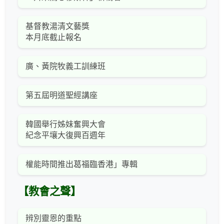
基督教湯清文藝獎
本月底截止報名
廣、黃院牧義工訓練班
第五屆明道聖經講座
韓國舉行姊妹奮興大會
紀念平壤大復興百週年
權能時間推出葛福臨香港」專輯
【教會之聲】
辨別靈恩的重點