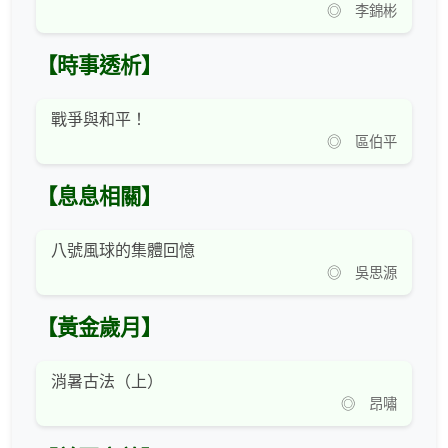
◎ 李錦彬
【時事透析】
戰爭與和平！
◎ 區伯平
【息息相關】
八號風球的集體回憶
◎ 吳思源
【黃金歲月】
消暑古法（上）
◎ 昂嘯