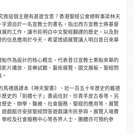
竟這個主題有甚麼含意？香港聖經公會總幹事梁林天
一字源自於一名宣教士的書名，指出西方宣教士將基督
推展的工作，讓市民明白中文聖經翻譯的歷史，以及對
變的信息應用於今天，希望透過展覽讓人明白昔日來華
船作為設計的核心概念，代表昔日宣教士乘船來華的
過影片播放、音樂試聽、藝術展覽、圖文展板、聖經問
路。
馬禮遜譯本《神天聖書》、近一百五十年歷史的戴德
年歷史的「劍橋七子」書函信封、珍貴羊皮古卷等。另
會歷史、辦學、醫療、社會服務、聖經的應用等。展覽
。遊戲館亦安排聖經問答遊戲讓市民參與。展覽入場費
、學校及社會服務中心等各界人士、團體亦可預約參