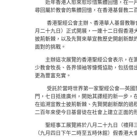
近年香港人愈來愈珍惜集體回憶，在一片
尋回屬於教會的集體回憶，在香港基督教二
香港聖經公會主辦、香港華人基督教聯會
月二十九日）正式開展，一連十二日假香港
披荊斬棘，以及先賢來華宣教歷史開創新猷
面對的挑戰。
主辦這次展覽的香港聖經公會表示，在籌
少教會牧長、各界領袖等慷慨協助，包括借
更為豐富充實。
受託於當時世界第一家聖經公會—英國聖
門，七日抵達廣州，開始其譯經的新一步，
在追溯宣教士披荊斬棘、先賢開創新猷的過
二百年來使今日基督徒在社會上建立正面的
聖經事工展覽將於八月二十九日（禮拜三
（九月四日下午二時至五時休館）假香港大