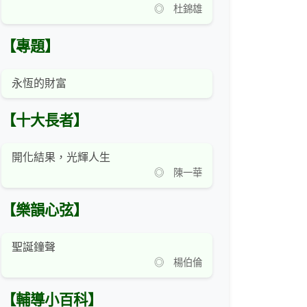
◎ 杜錦雄
【專題】
永恆的財富
【十大長者】
開化結果，光輝人生
◎ 陳一華
【樂韻心弦】
聖誕鐘聲
◎ 楊伯倫
【輔導小百科】