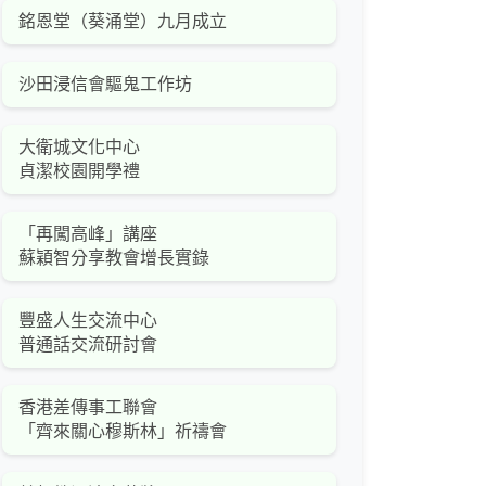
銘恩堂（葵涌堂）九月成立
沙田浸信會驅鬼工作坊
大衛城文化中心
貞潔校園開學禮
「再闖高峰」講座
蘇穎智分享教會增長實錄
豐盛人生交流中心
普通話交流研討會
香港差傳事工聯會
「齊來關心穆斯林」祈禱會