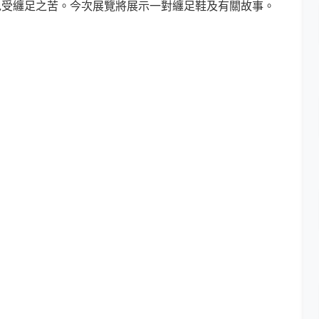
免受纏足之苦。今次展覽將展示一對纏足鞋及有關故事。