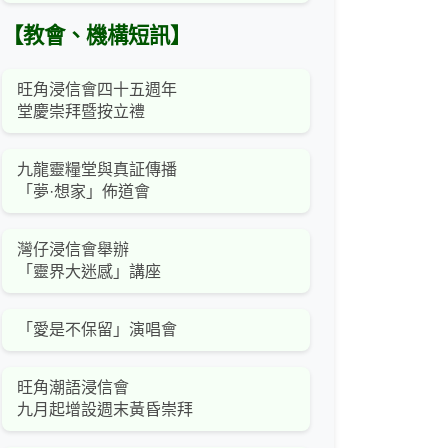
【教會、機構短訊】
旺角浸信會四十五週年
堂慶崇拜暨按立禮
九龍靈糧堂與真証傳播
「夢·想家」佈道會
灣仔浸信會舉辦
「靈界大迷感」講座
「愛是不保留」演唱會
旺角潮語浸信會
九月起增設週末黃昏崇拜