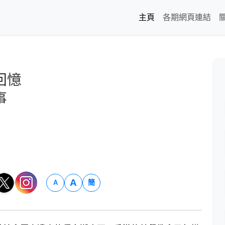
主頁
各期網頁連結
回憶
事
A
簡
A