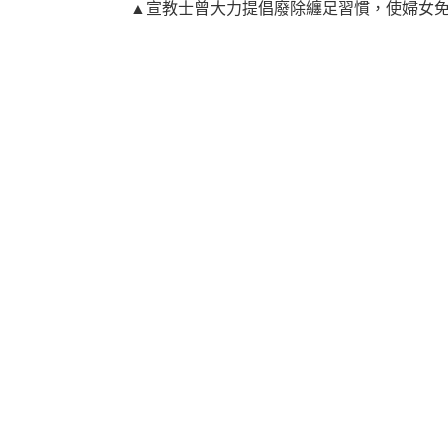
▲宣教士曾大力提倡廢除纏足習慣，使婦女