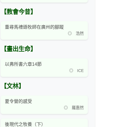
【教會今昔】
重尋馬禮遜牧師在廣州的腳蹤
◎ 浩然
【畫出生命】
以弗所書六章14節
◎ ICE
【文林】
夏令營的感受
◎ 羅惠然
後現代之牧養（下）