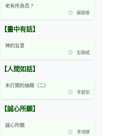
老有所為否？
◎ 蘇穎睿
【畫中有話】
神的旨意
◎ 彭錦威
【人間如話】
未打開的抽屜（二）
◎ 李碧如
【誠心所願】
誠心所願
◎ 李鴻標