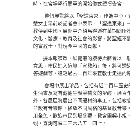
時，在會場舉行簡單的開始儀式暨禱告會。
整個展覽將以「聖道東來」作為中心，究
慧女士早前於記者會中表示，「聖道東來」
教傳到中國。展館中介紹馬禮遜在華期間所
文化、醫療、教育及社會的影響，將聖經不
的宣教士，對現今中國的貢獻。
據本報獲悉，展覽廳的接待處將會以一艘
意思。市民進入這艘「宣教船」後，將可透
答遊戲等，追溯過去二百年來宣教士走過的
會場中展出珍品，包括有近二百年歷史的
生油畫及寫有戴德生親筆禱文的聖經、過百
外，各展區將展出不同題材的事工，包括教
並設有音樂館，播放不同風格的基督教音樂
用全免，歡迎市民到場參觀。教會團契小組
觀，查詢可電二三六八五一四七。