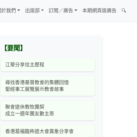
關於我們
出版部
訂閱／廣告
本期網頁版廣告
🔍
【要聞】
江華分享信主歷程
尋找香港基督教會的集體回憶
聖經事工展覽展示教會故事
聯會退休教牧團契
成立一週年團友數主恩
香港葛福臨佈道大會異象分享會