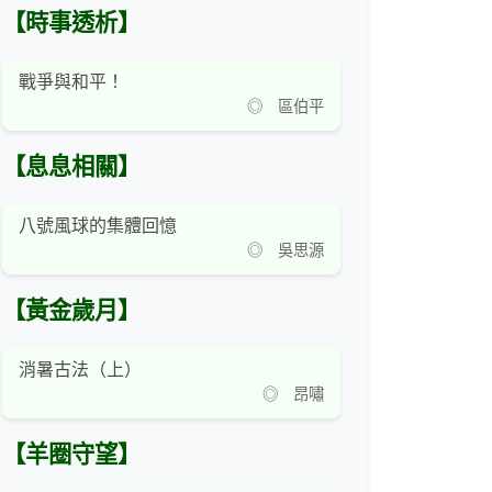
【時事透析】
戰爭與和平！
◎ 區伯平
【息息相關】
八號風球的集體回憶
◎ 吳思源
【黃金歲月】
消暑古法（上）
◎ 昂嘯
【羊圈守望】