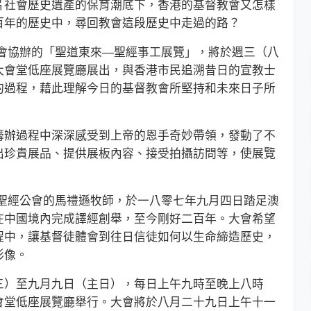
社會歷史遺產的保育潮底下，香港的基督教會又怎樣
百年的歷史中，尋回教會這段歷史中走過的路？
協辦的「聖道東來—聖經事工展覽」，將於週三（八
大會堂低座展覽廳展出，與香港市民追溯昔日的宣教士
的過程，藉此理解今日的基督教會所堅持和未來日子所
辦過程中深深感受到上帝的恩手奇妙帶領，發動了不
出珍貴展品、提供展板內容、接受拍攝訪問等，使展覽
經公會的馬禮遜牧師，於一八零七年九月四日踏足澳
在中國境內完成譯經創舉，至今剛好二百年。大會希望
程中，讓基督徒體會到往日信徒如何以生命締造歷史，
形像。
）至九月九日（主日），每日上午九時至晚上八時
會堂低座展覽廳舉行。大會將於八月二十九日上午十一