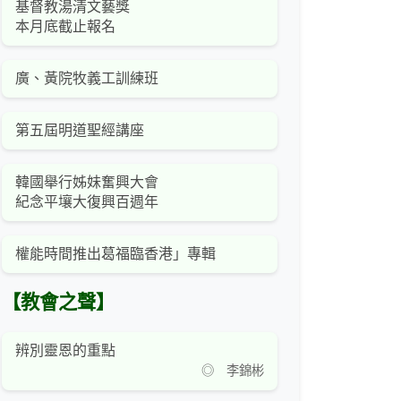
基督教湯清文藝獎
本月底截止報名
廣、黃院牧義工訓練班
第五屆明道聖經講座
韓國舉行姊妹奮興大會
紀念平壤大復興百週年
權能時間推出葛福臨香港」專輯
【教會之聲】
辨別靈恩的重點
◎ 李錦彬