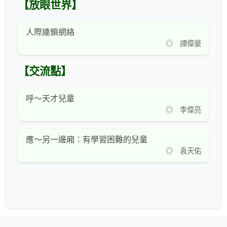
【放眼世界】
人際連鎖網絡
◎ 譚偉豪
【交流點】
呼～天才兒童
◎ 李偉亮
應～另一邊廂：有學習困難的兒童
◎ 袁天佑