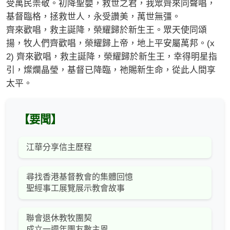
受萬民崇敬。初降聖嬰，救世之君，我眾齊來同聲唱，
基督臨格，拯救世人，永受讚美，萬世無彊。
齊來歡唱，救主誕降，榮耀歸於新生王。眾天使同頌
揚，牧人們齊歡唱，榮耀歸上帝，地上平安屬萬邦。(x
2) 齊來歡唱，救主誕降，榮耀歸於新生王，幸得明星指
引，燦爛晶瑩，基督已降臨，祂賜新生命，從此人間享
太平。
【要聞】
江華分享信主歷程
尋找香港基督教會的集體回憶
聖經事工展覽展示教會故事
聯會退休教牧團契
成立一週年團友數主恩