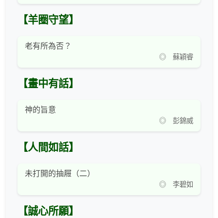
【羊圈守望】
老有所為否？
◎ 蘇穎睿
【畫中有話】
神的旨意
◎ 彭錦威
【人間如話】
未打開的抽屜（二）
◎ 李碧如
【誠心所願】