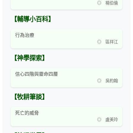
◎ 楊伯倫
【輔導小百科】
行為治療
◎ 區祥江
【神學探索】
信心四階與靈命四層
◎ 吳約翰
【牧耕筆談】
死亡的威脅
◎ 盧美玲