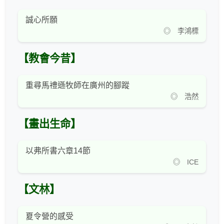
誠心所願
◎ 李鴻標
【教會今昔】
重尋馬禮遜牧師在廣州的腳蹤
◎ 浩然
【畫出生命】
以弗所書六章14節
◎ ICE
【文林】
夏令營的感受