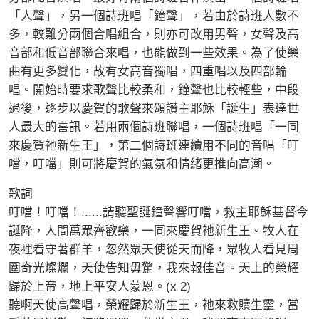
「人聲」，另一個詩班唱「鐘聲」，若由於詩班人數不
多，較難分兩個合唱組合，則亦可改用男聲，女聲及高
音部和低音部聯合來唱，也能做到一些效果。為了使樂
曲有更多變化，故有女高音獨唱，四重唱以及四部輪
唱。開始時要求歌聲比較柔和，鐘聲也比較輕些，中段
過後，逐步以慶賀的歌聲來頌讚主耶穌「誕生」表達世
人最大的喜訊。若用兩個詩班聯唱，一個詩班唱「一同
來慶賀祂新生王」，第二個詩班連續用不同的音唱「叮
噹，叮噹」則可將慶賀的氣氛和情緒更推向高潮。
歌詞
叮噹！叮噹！......請聽聖誕鐘聲響叮噹，救主耶穌基督今
誕降，人間萬眾齊歡樂，一同來慶賀祂新生王。牧人在
夜裡看守著群羊，忽然眾天使從天而降，眾牧人看見周
圍奇光燦爛，天使告知毋驚，我來報佳音。天上的榮耀
歸於上帝，地上平安人蒙恩。(x 2)
聽啊天使高聲唱，榮耀歸於新生王，祂來救贖生靈，當