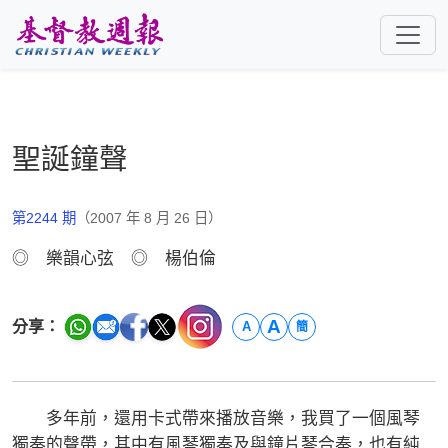
跳至主要內容
聖誕鐘聲
第2244 期
（2007 年 8 月 26 日）
◎ 樂韻心弦 ◎ 楊伯倫
A
分享：
A
簡
多年前，還用卡式帶來播放音樂，我買了一個風琴
獨奏的聲帶，其中有風琴獨奏及與鐘片琴合奏，也有純