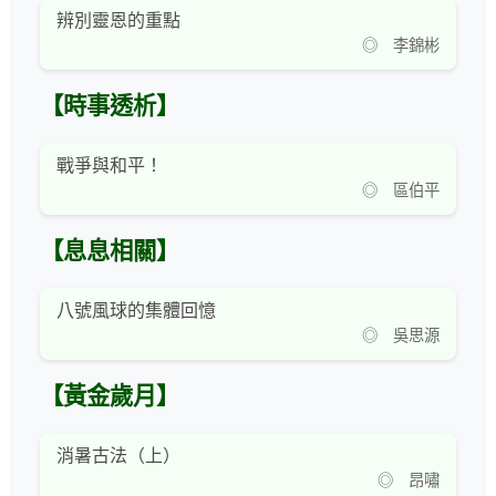
辨別靈恩的重點
◎ 李錦彬
【時事透析】
戰爭與和平！
◎ 區伯平
【息息相關】
八號風球的集體回憶
◎ 吳思源
【黃金歲月】
消暑古法（上）
◎ 昂嘯