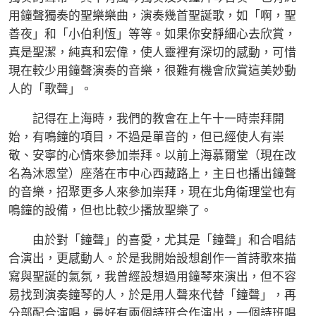
用鐘聲獨奏的聖樂樂曲，演奏幾首聖誕歌，如「啊，聖
善夜」和「小伯利恆」等等。如果你安靜細心去欣賞，
真是聖潔，純真和宏偉，使人靈裡有深切的感動，可惜
現在較少用鐘聲演奏的音樂，很難有機會欣賞這美妙動
人的「歌聲」。
記得在上海時，我們的教會在上午十一時崇拜開
始，有鳴鐘的項目，不過是單音的，但已經使人有崇
敬、安寧的心情來參加崇拜。以前上海慕爾堂（現在改
名為沐恩堂）座落在市中心西藏路上，主日也播出鐘聲
的音樂，招聚更多人來參加崇拜，現在北角衛理堂也有
鳴鐘的設備，但也比較少播放聖樂了。
由於對「鐘聲」的喜愛，尤其是「鐘聲」和合唱結
合演出，更感動人。於是我開始設想創作一首詩歌來描
寫與聖誕的氣氛，我曾經設想過用鐘琴來演出，但不容
易找到演奏鐘琴的人，於是用人聲來代替「鐘聲」，再
分部配合演唱，最好有兩個詩班合作演出，一個詩班唱