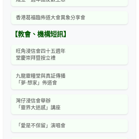
香港葛福臨佈道大會異象分享會
【教會、機構短訊】
旺角浸信會四十五週年
堂慶崇拜暨按立禮
九龍靈糧堂與真証傳播
「夢·想家」佈道會
灣仔浸信會舉辦
「靈界大迷感」講座
「愛是不保留」演唱會