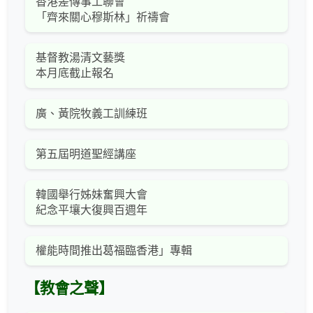
香港差傳事工聯會
「齊來關心穆斯林」祈禱會
基督教湯清文藝獎
本月底截止報名
廣、黃院牧義工訓練班
第五屆明道聖經講座
韓國舉行姊妹奮興大會
紀念平壤大復興百週年
權能時間推出葛福臨香港」專輯
【教會之聲】