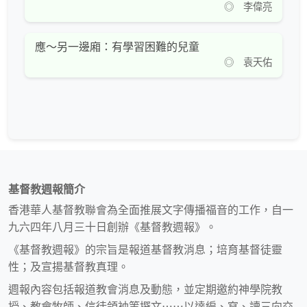
◎ 李偉亮
應～另一邊廂：有學習困難的兒童
◎ 袁天佑
基督教週報簡介
香港華人基督教聯會為全面推展文字傳播福音的工作，自一
九六四年八月三十日創辦《基督教週報》。
《基督教週報》的宗旨是報道基督教消息；培育基督徒靈
性；及宣揚基督教真理。
週報內容包括報道教會消息及動態，並定期邀約神學院教
授、教會牧師、信徒領袖等撰文⋯⋯以達編、寫、讀三向交