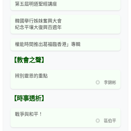
第五屆明道聖經講座
韓國舉行姊妹奮興大會
紀念平壤大復興百週年
權能時間推出葛福臨香港」專輯
【教會之聲】
辨別靈恩的重點
◎ 李錦彬
【時事透析】
戰爭與和平！
◎ 區伯平