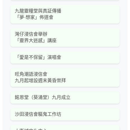
九龍靈糧堂與真証傳播
「夢·想家」佈道會
灣仔浸信會舉辦
「靈界大迷感」講座
「愛是不保留」演唱會
旺角潮語浸信會
九月起增設週末黃昏崇拜
銘恩堂（葵涌堂）九月成立
沙田浸信會驅鬼工作坊