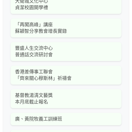
大衛城文化中心
貞潔校園開學禮
「再闖高峰」講座
蘇穎智分享教會增長實錄
豐盛人生交流中心
普通話交流研討會
香港差傳事工聯會
「齊來關心穆斯林」祈禱會
基督教湯清文藝獎
本月底截止報名
廣、黃院牧義工訓練班