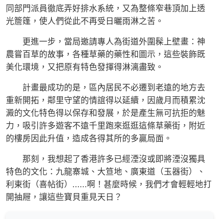
同部門派員徹底弄好排水系統，又為整條窄巷頂加上透
光簷篷，使人們從此不再受日曬雨淋之苦。
更進一步，當局邀請專人為街道外圍髹上壁畫：神
農嘗百草的故事，各種草藥的藥性和圖示，這些裝飾既
美化環境，又把原有特色發揮得淋漓盡致。
計畫最成功的是，區內居民不必遷到老遠的地方去
重新開拓，鄰里守望的情誼得以延續，因歲月而積累沈
澱的文化特色得以保存和發展，於是產生無可抗拒的魅
力，吸引許多遊客不遠千里跑來逛逛這條草藥街，附近
的樓房因此升值，造成各得其所的多贏局面。
那刻，我想起了香港許多已經湮沒或即將湮沒獨具
特色的文化：九龍寨城、大笪地、廣東道（玉器街）、
利東街（喜帖街）......啊！甚麼時候，我們才會輕輕地打
開抽屜，讓這些寶貝重見天日？