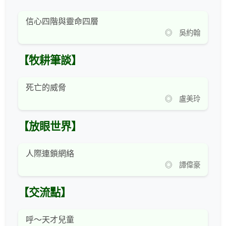
信心四階與靈命四層
◎ 吳約翰
【牧耕筆談】
死亡的威脅
◎ 盧美玲
【放眼世界】
人際連鎖網絡
◎ 譚偉豪
【交流點】
呼～天才兒童