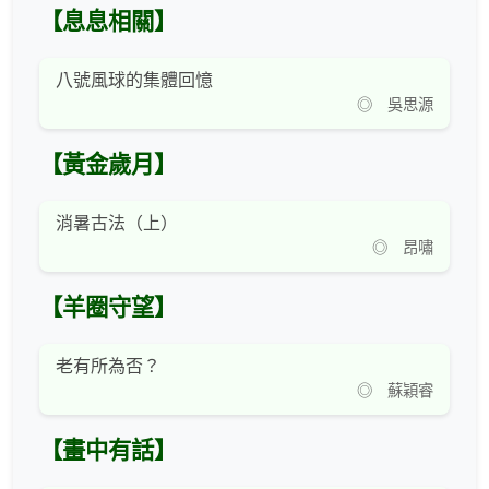
【息息相關】
八號風球的集體回憶
◎ 吳思源
【黃金歲月】
消暑古法（上）
◎ 昂嘯
【羊圈守望】
老有所為否？
◎ 蘇穎睿
【畫中有話】