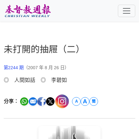
跳至主要內容
未打開的抽屜（二）
第2244 期
（2007 年 8 月 26 日）
◎ 人間如話 ◎ 李碧如
A
分享：
A
簡