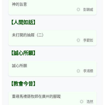
神的旨意
◎ 彭錦威
【人間如話】
未打開的抽屜（二）
◎ 李碧如
【誠心所願】
誠心所願
◎ 李鴻標
【教會今昔】
重尋馬禮遜牧師在廣州的腳蹤
◎ 浩然