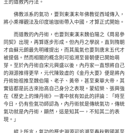
土的道教內丹法。
佛教派系的氣功，要到東漢末年佛教從西域傳入，
將小乘禪觀法及印度瑜珈術帶入中國，才算正式開始。
而道教的內丹術，也要到東漢末魏伯陽之《周易參
同契》出現，再算逐步形成。但內丹之學說，直到隋朝
才由蘇元朗最先明確提出，而其風氣也要到唐末五代才
被提倡。然而相關的概念則可追溯至晉朝便已開始萌
芽。至於內丹術自宋元興盛以後，內丹家一直想將自己
的淵源推得更早，元代陳致虛的《金丹大要》便是將內
丹術始祖推至魏伯陽、老子、黃帝，甚至東華大帝，其
實這都是託古來抬高自己身分之表現。蒙紹榮、張興強
在《歷史上的煉丹術》一書中就有如此的評論：「時至
今日，仍有些氣功師認為，內丹術就是傳統氣功，傳統
氣功就是內丹術，顯然，這是知其一，不知其二的表
現。」
縱上所言，氣功的歷史淵源可追溯至春秋戰國甚至