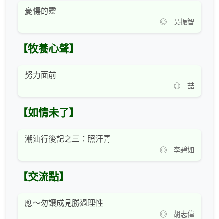
憂傷的靈
◎ 吳振智
【牧養心聲】
努力面前
◎ 喆
【如情未了】
潮汕行後記之三：照汗青
◎ 李碧如
【交流點】
應～勿讓成見勝過理性
◎ 胡志偉