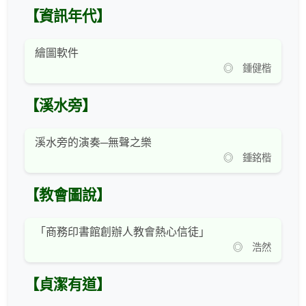
【資訊年代】
繪圖軟件
◎ 鍾健楷
【溪水旁】
溪水旁的演奏─無聲之樂
◎ 鍾銘楷
【教會圖說】
「商務印書館創辦人教會熱心信徒」
◎ 浩然
【貞潔有道】