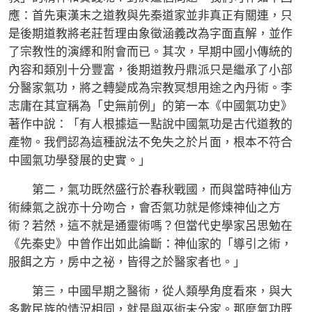
應：首先東漢末之道教與先秦道家並非真正有關連，只
是後期道教將老莊哲理由象徵涵義改為字面直解，並作
了宗教性的演繹和附會而已。其次，早期中國小傳統的
內容和類別十分豐富，後期道教丹鼎派只是繼承了小部
分醫家氣功，將之轉變成為宗教冥想用途之內丹術。李
志庸在其宣稱為「史無前例」的第一本《中國氣功史》
著作中說：「有人根據這一點說中國氣功是古代道教的
產物。我們認為這種說法不免失之於片面，根本不符合
中國氣功學發展的史實。」
第二，氣功既然盛行於春秋戰國，而與當時神仙方
術練氣之說亦十分吻合，會否氣功就是修煉神仙之方
術？若然，這不就是通靈術嗎？但當代史學家呂思勉在
《先秦史》中曾作出如此論斷：神仙家的「導引之術，
服餌之方，房中之祕，皆得之於醫家者也。」
第三，中國早期之醫術，從人類學角度看來，與大
多數民族的情況相同，就是與巫術未分家。那麼氣功既