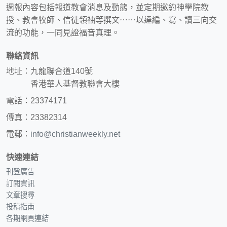
週報內容包括報道教會消息及動態，並定期邀約神學院教
授、教會牧師、信徒領袖等撰文⋯⋯以達編、寫、讀三向交
流的功能，一同見證福音真理。
聯絡資訊
地址：九龍聯合道140號
香港華人基督教聯會大樓
電話：23374171
傳真：23382314
電郵：
info@christianweekly.net
快速連結
刊登廣告
訂閱資訊
文章搜尋
投稿指南
各期網頁連結