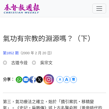
跳至主要內容
氣功有宗教的淵源嗎？（下）
第1852 期
（2000 年 2 月 20 日）
◎ 古道今詮 ◎ 吳宗文
A
分享：
A
簡
第三，氣功療法之確立，始於「撟引案扤‧移精變
氣」。《史記‧扁鵲傳》述上古名醫俞跗（黃帝時代的