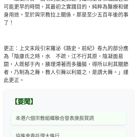
可能更早的時間，其最初之實踐目的，純粹為醫療和健
身用途。至於與宗教拉上關係，那是至少五百年後的事
了！
更正：上文末段引宋羅泌《路史‧前紀》卷九的部分應
為「陰康氏之時，水 不疏，江不行其原，陰凝面易
閟，人既郁于內，腠理滯著而多腫膇，得所以利其關節
者，乃制為之舞，教人引舞以利道之，是謂大舞。」謹
此更正。
【要聞】
本港六個宗教組織聯合發表庚辰賀詞
協進會委託理大進行