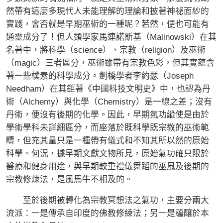
然帶有這麼多現代人未能理解的理論和披著神祕面紗的
實踐，會否就是早期巫術的一種呢？若然，便也可能有
通靈成分了！但人類學家馬連諾斯基（Malinowski）在其
名著中，將科學（science）、宗教（religion）及巫術
（magic）三者區分，巫術雖帶有宗教色彩，但其實蘊含
著一些樸素的科學成分。劍橋學者李約瑟（Joseph
Needham）在其鉅著《中國科技文明史》中，也認為丹
術（Alchemy）與化學（Chemistry）是一線之差；沒有
丹術，便沒有後期的化學。因此，早期氣功縱使是由於
學術學科未詳細區分，而座落於既科學既宗教的巫術範
疇，但充其量只是一種帶有儀式和不知其所以然的原始
科學。何況，據早期文獻文物所見，原始氣功確只限於
醫療和健身用途，與早期較重禮儀舞蹈的巫風及後期的
宗教修煉法，是風馬牛不相及的。
至於後期被轉化為宗教冥想法之氣功，主要分兩大
流派：一是傳承自印度的佛教修練法；另一是蘊釀於本