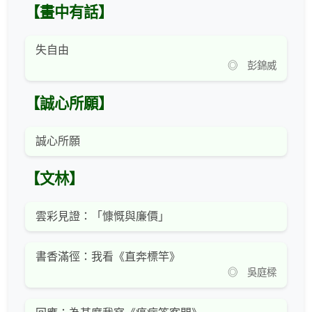
【畫中有話】
失自由
◎ 彭錦威
【誠心所願】
誠心所願
【文林】
雲彩見證：「慷慨與廉價」
書香滿徑：我看《直奔標竿》
◎ 吳庭樑