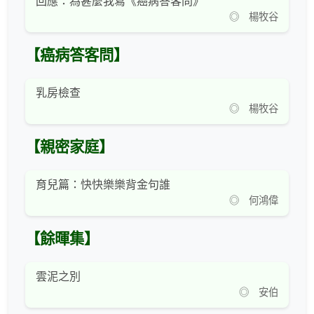
回應：為甚麼我寫《癌病答客問》
◎ 楊牧谷
【癌病答客問】
乳房檢查
◎ 楊牧谷
【親密家庭】
育兒篇：快快樂樂背金句誰
◎ 何鴻偉
【餘暉集】
雲泥之別
◎ 安伯