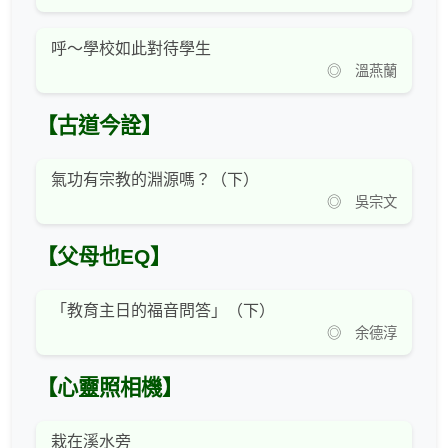
呼～學校如此對待學生
◎ 溫燕蘭
【古道今詮】
氣功有宗教的淵源嗎？（下）
◎ 吳宗文
【父母也EQ】
「教育主日的福音問答」（下）
◎ 余德淳
【心靈照相機】
栽在溪水旁