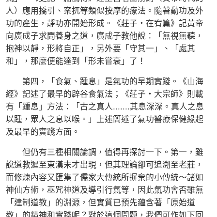
人）應用撟引、案扤等類似按摩的療法。隨著動功及外
功的產生，靜功亦開始形成。《莊子‧在宥篇》記黃帝
向廣成子求問養身之道，廣成子教他說：「無視無聽，
抱神以靜，形將自正」，另外要「守其一」、「處其
和」，那麼便能達到「形未嘗衰」了！
第四，「食氣、踵息」是氣功的早期實踐。《山海
經》記述了最早的辟谷食氣法；《莊子‧大宗師》則載
有「踵息」方法：「古之真人.......其息深深。真人之息
以踵，眾人之息以喉。」上述簡述了氣功醫療保健緣起
及最早的實踐方面。
但仍有三種相關論調，值得再探討一下。第一，雖
說道教遲至東漢末才出現，但其理論卻可追溯至老莊，
而修煉內容又匯集了儒家大傳統所摒棄的小傳統～諸如
神仙方術，巫咒神道及導引行氣等，因此氣功會否雖無
「建制道教」的淵源，但實質已預先蘊含著「原始道
教」的精神和實踐呢？對於這個問題，我們可作如下回