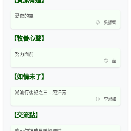
【貞潔有道】
憂傷的靈
◎ 吳振智
【牧養心聲】
努力面前
◎ 喆
【如情未了】
潮汕行後記之三：照汗青
◎ 李碧如
【交流點】
應～勿讓成見勝過理性