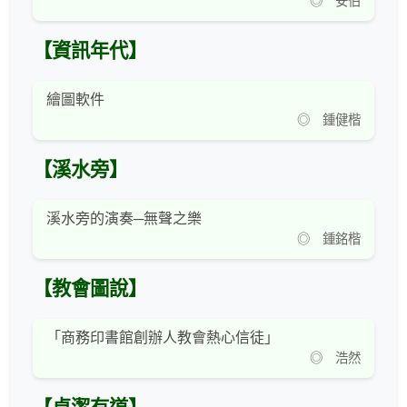
◎ 安伯
【資訊年代】
繪圖軟件
◎ 鍾健楷
【溪水旁】
溪水旁的演奏─無聲之樂
◎ 鍾銘楷
【教會圖說】
「商務印書館創辦人教會熱心信徒」
◎ 浩然