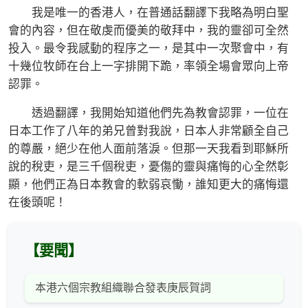
我是唯一的香港人，在普通話翻譯下我略為明白聖
會的內容，但在敬虔而優美的敬拜中，我的靈卻可全然
投入。最令我感動的程序之一，是其中一次聚會中，有
十幾位牧師在台上一字排開下跪，率領全場會眾向上帝
認罪。
透過翻譯，我開始知道他們先為教會認罪，一位在
日本工作了八年的弟兄曾對我說，日本人非常顧全自己
的尊嚴，絕少在他人面前落淚。但那一天我看到耶穌所
說的稅吏，是三千個稅吏，憂傷的靈與痛悔的心全然彰
顯，他們正為日本教會的軟弱哀慟，誰知更大的痛悔還
在後頭呢！
【要聞】
本港六個宗教組織聯合發表庚辰賀詞