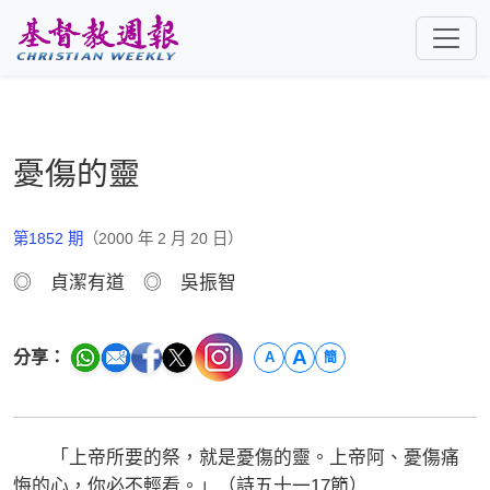
跳至主要內容
憂傷的靈
第1852 期
（2000 年 2 月 20 日）
◎ 貞潔有道 ◎ 吳振智
A
分享：
A
簡
「上帝所要的祭，就是憂傷的靈。上帝阿、憂傷痛
悔的心，你必不輕看。」（詩五十一17節）