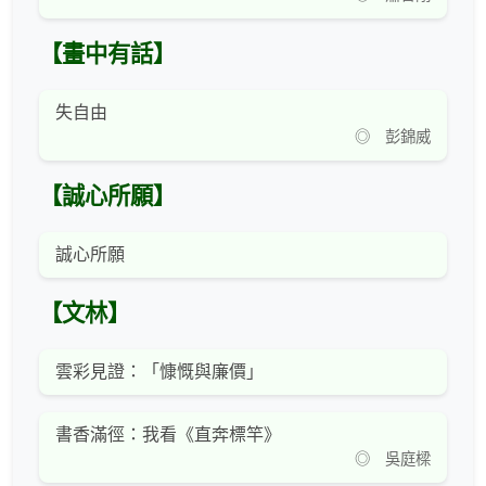
【畫中有話】
失自由
◎ 彭錦威
【誠心所願】
誠心所願
【文林】
雲彩見證：「慷慨與廉價」
書香滿徑：我看《直奔標竿》
◎ 吳庭樑