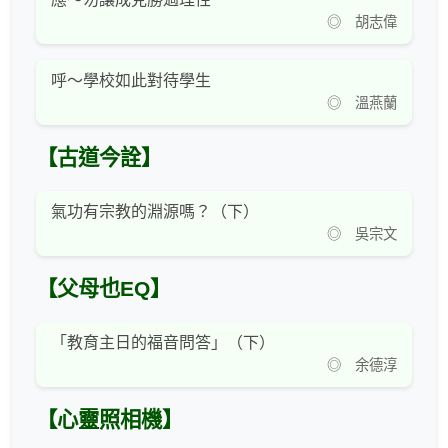
◎ 胡志偉
呼～學校如此對待學生
◎ 溫燕蘭
【古道今詮】
氣功有宗教的淵源嗎？（下）
◎ 吳宗文
【父母也EQ】
「教育主日的福音問答」（下）
◎ 余德淳
【心靈照相機】