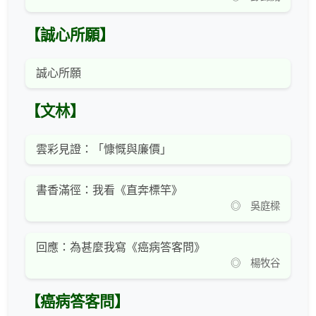
【誠心所願】
誠心所願
【文林】
雲彩見證：「慷慨與廉價」
書香滿徑：我看《直奔標竿》
◎ 吳庭樑
回應：為甚麼我寫《癌病答客問》
◎ 楊牧谷
【癌病答客問】