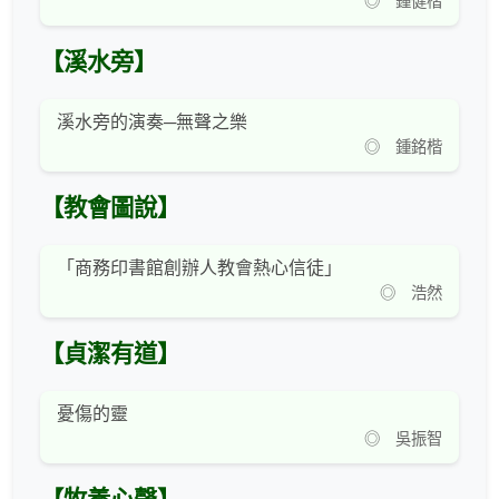
◎ 鍾健楷
【溪水旁】
溪水旁的演奏─無聲之樂
◎ 鍾銘楷
【教會圖說】
「商務印書館創辦人教會熱心信徒」
◎ 浩然
【貞潔有道】
憂傷的靈
◎ 吳振智