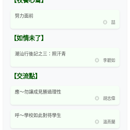
【牧養心聲】
努力面前
◎ 喆
【如情未了】
潮汕行後記之三：照汗青
◎ 李碧如
【交流點】
應～勿讓成見勝過理性
◎ 胡志偉
呼～學校如此對待學生
◎ 溫燕蘭