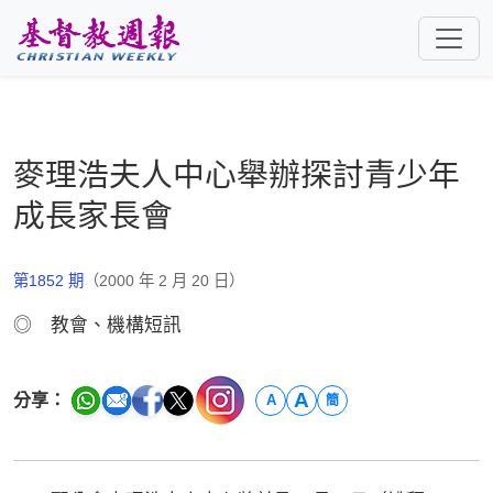
跳至主要內容
麥理浩夫人中心舉辦探討青少年
成長家長會
第1852 期
（2000 年 2 月 20 日）
◎ 教會、機構短訊
A
分享：
A
簡