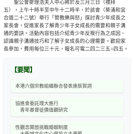
聖公會麥理浩夫人中心將於及三月三日（禮拜
五），上午十時半至中午十二時半，於該會（葵涌和宜
合道二十二號）舉行「管教樂與怒」探討青少年成長之
家長會，促進家長了解青少年子女成長的需要和親子溝
通的要訣。活動內容包括介紹青少年反叛行為之成因、
認識親子溝通技巧和了解子女成長的心理需要。歡迎家
長參加，費用每位三十元，報名可電二四二三五○四五。
【要聞】
本港六個宗教組織聯合發表庚辰賀詞
協進會委託理大進行
青年基督徒價值觀研究
性觀念開放挑戰婚姻制度
大衛城文化中心倡設立夫妻節