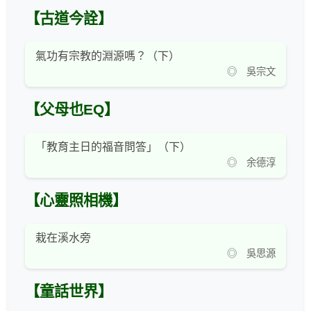
【古道今詮】
氣功有宗教的淵源嗎？（下）
◎ 吳宗文
【父母也EQ】
「教育主日的福音問答」（下）
◎ 余德淳
【心靈照相機】
栽在溪水旁
◎ 吳思源
【童話世界】