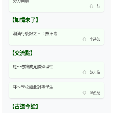
努力面前
◎ 喆
【如情未了】
潮汕行後記之三：照汗青
◎ 李碧如
【交流點】
應～勿讓成見勝過理性
◎ 胡志偉
呼～學校如此對待學生
◎ 溫燕蘭
【古道今詮】