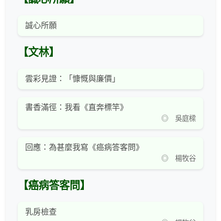
誠心所願
【文林】
雲彩見證：「慷慨與廉價」
書香滿徑：我看《直奔標竿》
◎ 吳庭樑
回應：為甚麼我寫《癌病答客問》
◎ 楊牧谷
【癌病答客問】
乳房檢查