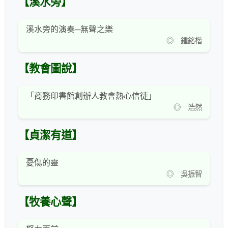
【溪水旁】
溪水旁的演奏─無聲之樂
◎ 鍾銘楷
【教會圖說】
「商務印書館創辦人教會熱心信徒」
◎ 浩然
【貞潔有道】
憂傷的靈
◎ 吳振智
【牧養心聲】