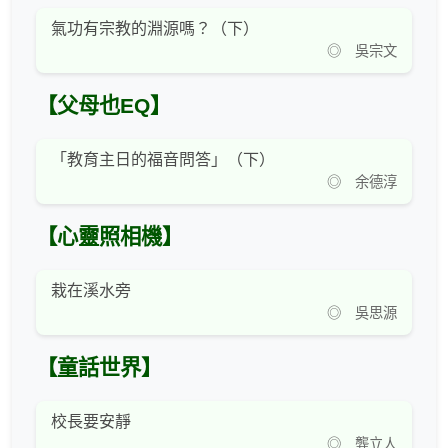
氣功有宗教的淵源嗎？（下）
◎ 吳宗文
【父母也EQ】
「教育主日的福音問答」（下）
◎ 余德淳
【心靈照相機】
栽在溪水旁
◎ 吳思源
【童話世界】
校長要安靜
◎ 龔立人