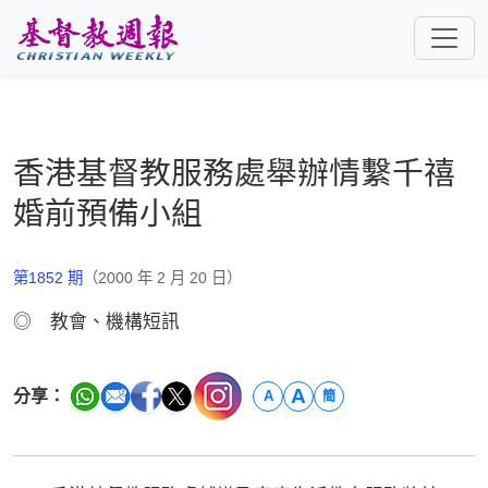
跳至主要內容
香港基督教服務處舉辦情繫千禧
婚前預備小組
第1852 期
（2000 年 2 月 20 日）
◎ 教會、機構短訊
A
分享：
A
簡