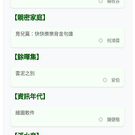
◎ 楊牧谷
【親密家庭】
育兒篇：快快樂樂背金句誰
◎ 何鴻偉
【餘暉集】
雲泥之別
◎ 安伯
【資訊年代】
繪圖軟件
◎ 鍾健楷