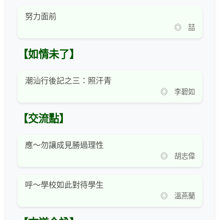
努力面前
◎ 喆
【如情未了】
潮汕行後記之三：照汗青
◎ 李碧如
【交流點】
應～勿讓成見勝過理性
◎ 胡志偉
呼～學校如此對待學生
◎ 溫燕蘭