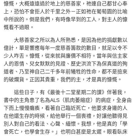
慷慨，大概遠遠過於地上的慈善家，祂連自己都甘心奉
上，恐怕不會拒人於千里之外－正如祂在葡萄園的比喻
中所說的。倒是我們，有時像早到的工人，對主人的慷
慨看不過眼。
大慈善家之所以為人所熟悉，是因為他的捐獻數以
億計，單是響應每年一度慈善籌款的數目，就足以令不
少人咋舌。慷慨，從來就與廉價不相符。當年與信主家
人的恩情、兒女默默的見證、歷史洪流下為保真道的殉
道者、乃至神自己二千多年前犧牲的性命，都不是撿來
的破爛貨。正因其貴重，我們的主，才是真的慷慨。
這些日子，有《最後十二堂星期二的課》伴著我，
書中的主角患了名為ALS（肌肉萎縮症）的病症，全身由
下而上慢慢癱瘓，看著自己臨近死亡，他要求身邊的人
在他還生存的時候，給他舉行一個喪禮，好讓他聽得見
別人對自己的看法、心聲、緬懷。我想，他是真的「學
會死亡，也學會生存。」也明白甚麼是太遲。眼看臥床