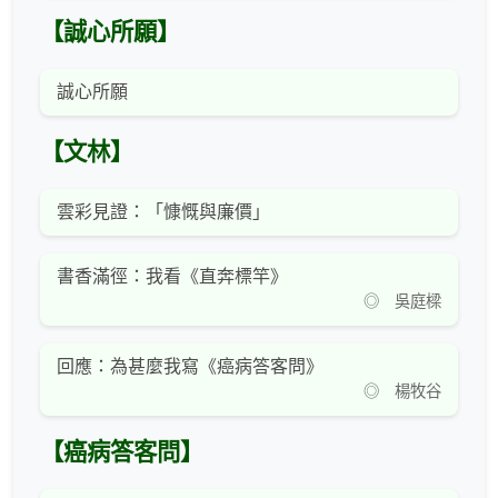
【誠心所願】
誠心所願
【文林】
雲彩見證：「慷慨與廉價」
書香滿徑：我看《直奔標竿》
◎ 吳庭樑
回應：為甚麼我寫《癌病答客問》
◎ 楊牧谷
【癌病答客問】