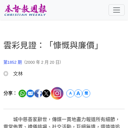
跳至主要內容
雲彩見證：「慷慨與廉價」
第1852 期
（2000 年 2 月 20 日）
◎ 文林
A
分享：
A
簡
城中慈善家辭世，傳媒一貫地盡力報道所有細節，
靈堂佈置、禮儀排場、社交活動，巨細無遺，還遠遠追