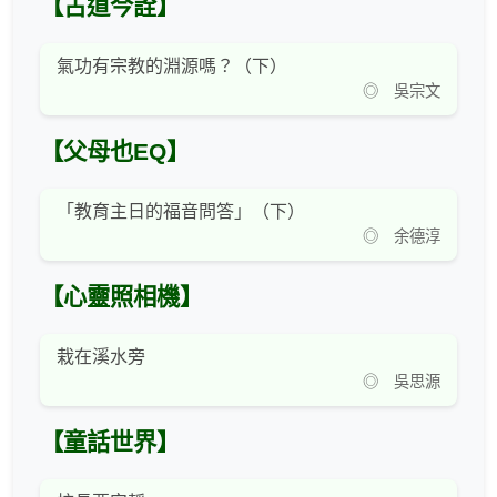
【古道今詮】
氣功有宗教的淵源嗎？（下）
◎ 吳宗文
【父母也EQ】
「教育主日的福音問答」（下）
◎ 余德淳
【心靈照相機】
栽在溪水旁
◎ 吳思源
【童話世界】