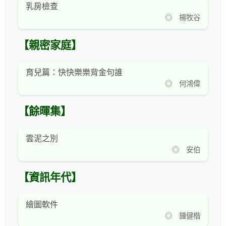
乳房檢查
◎ 楊牧谷
【親密家庭】
育兒篇：快快樂樂背金句誰
◎ 何鴻偉
【餘暉集】
雲泥之別
◎ 安伯
【資訊年代】
繪圖軟件
◎ 鍾健楷