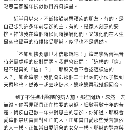
溯慈善家歷年捐獻數目資料詳盡。
近半月以來，不斷接觸身罹頑疾的朋友，有的，是
自己想到許多年前忘卻的主；有的，是家人刻意的安
排。神讓我在這個時候同時接觸他們，又讓他們在人生
最幽暗孤單的時候接受耶穌，似乎也不是偶然。
「不如到快要離世才信耶穌吧！」這是學習傳福音
時必需處理的反對問題。我們會反問：「這樣的『信』
是不是真的『信』？」「耶穌又會不會認這樣信的
人？」如此這般，我們會跟那個二十出頭的小伙子談到
天昏地暗，然後一起去吃糖水，邊吃邊再戰幾個回合。
到了不住進出醫院的病人前，那些問題，忽然一去
無蹤。你看見那具正在枯萎的身軀，細數著數十年的苦
楚，悔疚自己數十年來對恩主的忘卻，你知道，耶穌會
愛這個最切實面對死亡的人，正如當日愛那些受苦無依
的人一樣、正如當日愛睚魯的女兒一樣。耶穌的豐富與