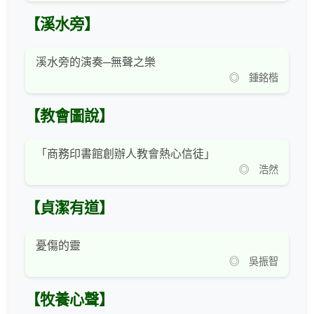
【溪水旁】
溪水旁的演奏─無聲之樂
◎ 鍾銘楷
【教會圖說】
「商務印書館創辦人教會熱心信徒」
◎ 浩然
【貞潔有道】
憂傷的靈
◎ 吳振智
【牧養心聲】