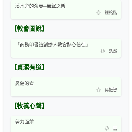
溪水旁的演奏─無聲之樂
◎ 鍾銘楷
【教會圖說】
「商務印書館創辦人教會熱心信徒」
◎ 浩然
【貞潔有道】
憂傷的靈
◎ 吳振智
【牧養心聲】
努力面前
◎ 喆