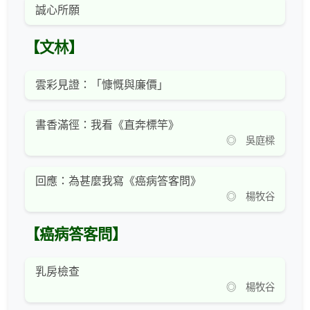
誠心所願
【文林】
雲彩見證：「慷慨與廉價」
書香滿徑：我看《直奔標竿》
◎ 吳庭樑
回應：為甚麼我寫《癌病答客問》
◎ 楊牧谷
【癌病答客問】
乳房檢查
◎ 楊牧谷