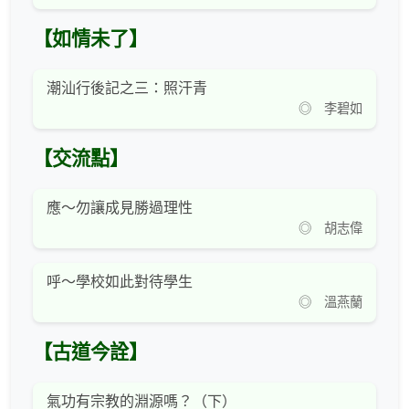
【如情未了】
潮汕行後記之三：照汗青
◎ 李碧如
【交流點】
應～勿讓成見勝過理性
◎ 胡志偉
呼～學校如此對待學生
◎ 溫燕蘭
【古道今詮】
氣功有宗教的淵源嗎？（下）