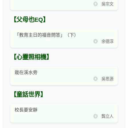
◎ 吳宗文
【父母也EQ】
「教育主日的福音問答」（下）
◎ 余德淳
【心靈照相機】
栽在溪水旁
◎ 吳思源
【童話世界】
校長要安靜
◎ 龔立人