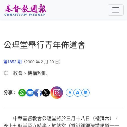
跳至主要內容
公理堂舉行青年佈道會
第1852 期
（2000 年 2 月 20 日）
◎ 教會、機構短訊
A
分享：
A
簡
中華基督教會公理堂將於三月十八日（禮拜六），
晚上七時半至九時半，於該堂（香港銅鑼灣禮頓道一一