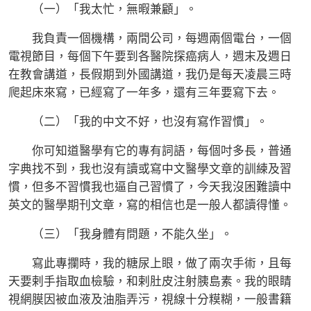
（一）「我太忙，無暇兼顧」。
我負責一個機構，兩間公司，每週兩個電台，一個
電視節目，每個下午要到各醫院探癌病人，週末及週日
在教會講道，長假期到外國講道，我仍是每天凌晨三時
爬起床來寫，已經寫了一年多，還有三年要寫下去。
（二）「我的中文不好，也沒有寫作習慣」。
你可知道醫學有它的專有詞語，每個吋多長，普通
字典找不到，我也沒有讀或寫中文醫學文章的訓練及習
慣，但多不習慣我也逼自己習慣了，今天我沒困難讀中
英文的醫學期刊文章，寫的相信也是一般人都讀得懂。
（三）「我身體有問題，不能久坐」。
寫此專攔時，我的糖尿上眼，做了兩次手術，且每
天要剌手指取血檢驗，和剌肚皮注射胰島素。我的眼睛
視網膜因被血液及油脂弄污，視線十分糢糊，一般書籍