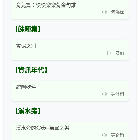
育兒篇：快快樂樂背金句誰
◎ 何鴻偉
【餘暉集】
雲泥之別
◎ 安伯
【資訊年代】
繪圖軟件
◎ 鍾健楷
【溪水旁】
溪水旁的演奏─無聲之樂
◎ 鍾銘楷