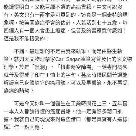
能讀得明白，又能巨細不遺的癌病書籍，中文可說沒
有，英文只有一兩本是可買到的。這真是一個奇特的現
象啊，按美國癌症學會的估計，人若活到七十五歲，每
四個人有一個人會患上癌症，但普及的書籍竟付厥如！
這是我不能接受的。
不錯，最理想的不是由我來執筆，而是由醫生執
筆，就如天文物理學家Carl Sagan執筆寫普及化的天文物
理學，於是「黑洞」、「扭曲時空陣場」一類專門概念
就普及得成了印在Ｔ恤上的字句。甚麼時候民間普遍能
解讀自己身體給它的癌訊號，可以及早醫治，永不再受
癌病的騎劫？
可是今天你叫一個醫生在工餘時間花上三、五年寫
一本人人都讀得懂的癌症書籍，他一定有好多藉口推
搪。我就自己的現況來對這些借口（都是真實有人這樣
說）作一點回應：