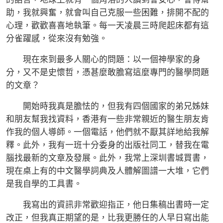
助，我就興奮，就會叫自己克服一些困難，排開不配的
心理，歡歡喜喜地執筆。每一天凌晨三時爬起床都有這
分雀躍感，從來沒有勉強。
現在來到最多人關心的問題：以一個神學家的身
分，又不是史懷哲，憑甚麼敢膽寫這麼專門的醫學問題
的文章？
開始時我真是膽怯的，但我有四個國家的弟兄姊妹
和朋友幫我找資料，香港有一些非常親近的醫生朋友肯
作我的個人導師。一個電話，他們就不厭其詳地給我解
釋。此外，我有一班十分委身的出版社同工，替我在電
腦找最新的文章及發展。此外，我常上深圳書城買書，
現在桌上有的中文醫學詞典及人體解圖譜一大堆，它們
是我自學的工具書。
我寫出的資訊非常歡迎指正，他日集稿出書時一定
改正，但我真正期望的是，比我更勝任的人早日寫出能