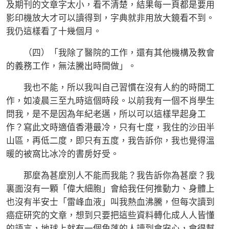
及期刊的文章字太小，看不清楚，結果每一頁都是要用
影印機放大才可以讀得到，字典就非用放大鏡看不到。
我仍這樣看了十幾個月。
（四）「我除了醫院的工作，還有其他機構及教會
的義務工作，無法騰出時間做」。
我也不能，所以我叫自己習慣在沒有人約的時間工
作，如凌晨三至九時這個時段。以前我有一個不肖學生
問我，是不是因為年紀老邁，所以可以這樣早起身工
作？寫此文時適值香港最冷，只有七度，我住的沙田半
山區，再低二度，即只有五度，我告訴你，我也覺得溫
暖的被窩比冰冷的書房好受。
那麼為甚麼別人不能而我能？我告訴你為甚麼？我
裏面沒有一顆「偉大細胞」會給我任何推動力、身體上
也沒有半安士「雷峰血液」叫我熱血沸騰，但每次讀到
癌症研究的文章，想到只要把這些資料轉化成人人皆懂
的語言，地球上就有一個角落的人讀到會安心，會得幫