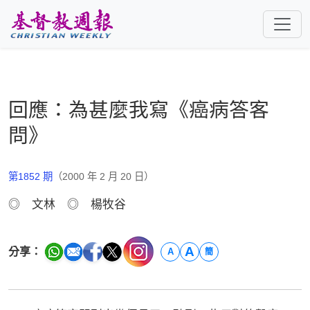
跳至主要內容
回應：為甚麼我寫《癌病答客
問》
第1852 期
（2000 年 2 月 20 日）
◎ 文林 ◎ 楊牧谷
A
分享：
A
簡