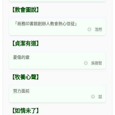
【教會圖說】
「商務印書館創辦人教會熱心信徒」
◎ 浩然
【貞潔有道】
憂傷的靈
◎ 吳振智
【牧養心聲】
努力面前
◎ 喆
【如情未了】