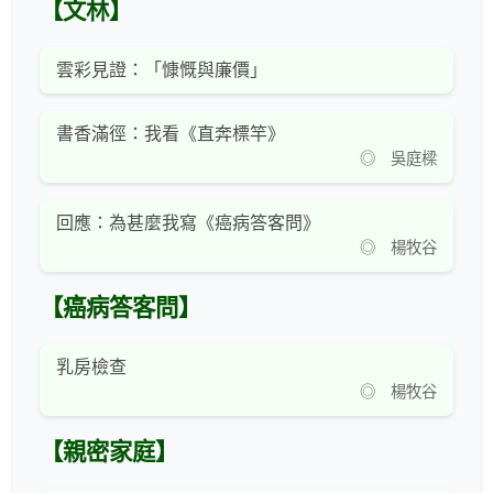
【文林】
雲彩見證：「慷慨與廉價」
書香滿徑：我看《直奔標竿》
◎ 吳庭樑
回應：為甚麼我寫《癌病答客問》
◎ 楊牧谷
【癌病答客問】
乳房檢查
◎ 楊牧谷
【親密家庭】