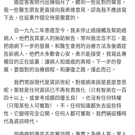
癌症答客問刊出幾個月了，聽到一些反對的聲音，
我一些醫生朋友更直接向我表達意見，認為我不應該寫
下去，在這裹作個交待是需要的。
自一九九二年患癌至今，我未停止過接觸及幫助癌
病人，他們及其家人的無助無告，常叫我念念不忘，能
把癌病下一步的發展，和醫生會用的治療方法及後遺症
告訴病人，他們大多數會心安，表示能接受，我寫此專
欄目的正在這裏：讓病人知道癌的真相，下一步的發
展，要面對的治療過程，和康復之路，僅此而已。
我們常說現代是資訊世紀，對癌病來說是甚麼意思
呢﹖那就是任何資訊已不再有貴族化（只有智商在一百
四十以上，或會考成績四優五良），也沒有任何特權
（只限某些人可獲取），不，任何知識都失去這些特
性，它變得完全公開，任何人都可獲取，我們稱這種時
代為資訊時代。
但癌病知識並不充塞坊間，事實上為病人寫，常人