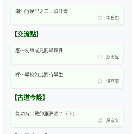
潮汕行後記之三：照汗青
◎ 李碧如
【交流點】
應～勿讓成見勝過理性
◎ 胡志偉
呼～學校如此對待學生
◎ 溫燕蘭
【古道今詮】
氣功有宗教的淵源嗎？（下）
◎ 吳宗文