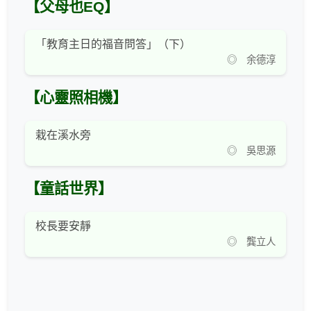
【父母也EQ】
「教育主日的福音問答」（下）
◎ 余德淳
【心靈照相機】
栽在溪水旁
◎ 吳思源
【童話世界】
校長要安靜
◎ 龔立人