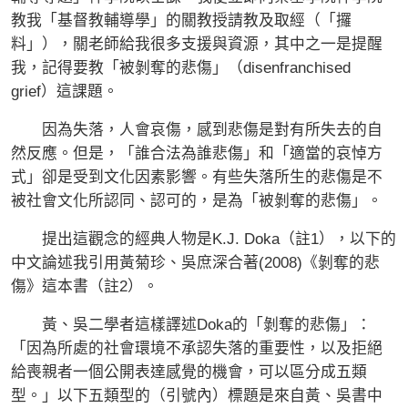
教我「基督教輔導學」的關教授請教及取經（「攞
料」），關老師給我很多支援與資源，其中之一是提醒
我，記得要教「被剝奪的悲傷」（disenfranchised
grief）這課題。
因為失落，人會哀傷，感到悲傷是對有所失去的自
然反應。但是，「誰合法為誰悲傷」和「適當的哀悼方
式」卻是受到文化因素影響。有些失落所生的悲傷是不
被社會文化所認同、認可的，是為「被剝奪的悲傷」。
提出這觀念的經典人物是K.J. Doka（註1），以下的
中文論述我引用黃菊珍、吳庶深合著(2008)《剝奪的悲
傷》這本書（註2）。
黃、吳二學者這樣譯述Doka的「剝奪的悲傷」：
「因為所處的社會環境不承認失落的重要性，以及拒絕
給喪親者一個公開表達感覺的機會，可以區分成五類
型。」以下五類型的（引號內）標題是來自黃、吳書中