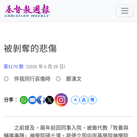
跳至主要內容
被剝奪的悲傷
第3170 期
（2025 年 5 月 25 日）
◎ 伴我同行哀傷時 ◎ 鄭漢文
A
分享：
A
簡
之前提及，兩年前因同事入院，被邀代教「牧養與
輔導專題」神學院碩士課。我便立即向崇基學院神學院