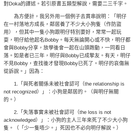
對Doka的譯述。若引原書五類型解說，需要二三千字。
為方便計，我另外用一個例子去貫串說明：「明仔
在一村落地方成長，鄰居養了不少大小狗隻（作防盜
用），但其中一隻小狗跟明仔特別要好，常常一起玩
耍，明仔給他起名Bobby。每天無論開心或不快，明仔都
會與Bobby分享，放學後會一起在山頭跑動，一同看日
落。如是者已三年，明仔與Bobby已成摯友。有天，明仔
不見Bobby，查找後才發現Bobby已死了。明仔的哀傷無
從訴說。」因為：
1.「與死者關係未被社會認可（the relationship is
not recognized）」：小狗是鄰居的。（與明仔無關
的。）
2.「失落事實未被社會認可（the loss is not
acknowledged）」：小狗的主人三年來死了不少大小狗
隻。（「少一隻唔少。」死因也不必向明仔解說。）