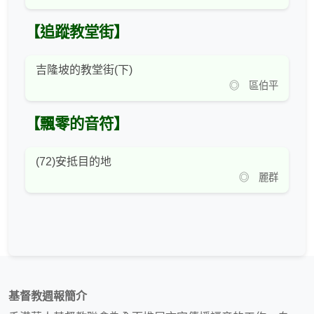
【追蹤教堂街】
吉隆坡的教堂街(下)
◎ 區伯平
【飄零的音符】
(72)安抵目的地
◎ 麗群
基督教週報簡介