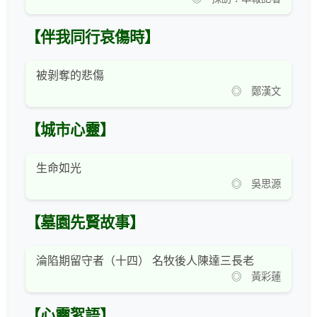
【伴我同行哀傷時】
被剝奪的悲傷
◎ 鄭漢文
【城市心靈】
生命如光
◎ 吳思源
【墓園先賢故事】
淪陷期留守者（十四） 名牧後人陳達三長老
◎ 黃彩蓮
【心靈絮語】