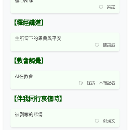
誠心所願
◎ 梁銘
【釋經講道】
主所留下的恩典與平安
◎ 關鎮威
【教會觸覺】
AI在教會
◎ 採訪：本報記者
【伴我同行哀傷時】
被剝奪的悲傷
◎ 鄭漢文