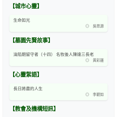
【城市心靈】
生命如光
◎ 吳思源
【墓園先賢故事】
淪陷期留守者（十四） 名牧後人陳達三長老
◎ 黃彩蓮
【心靈絮語】
長日將盡的人生
◎ 李碧如
【教會及機構短訊】