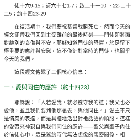
徒十六9-15；詩六十七1-7；啟二十一10 、22-二十
二5；約十四23-29
在復活期中，我們慶祝基督戰勝死亡。然而今天的
經文卻帶我們回到主受難前的最後時刻——門徒即將面
對離別的哀傷與不安。耶穌知道門徒的恐懼，於是留下
極重要的應許與安慰，這不僅針對當時的門徒，也關乎
今天的我們。
這段經文傳遞了三個核心信息：
一、愛與同住的應許（約十四23）
耶穌說：「人若愛我，就必遵守我的道；我父也必
愛他，並且我們要到他那裏去，與他同住。」愛主不只
是情感的表達，而是具體地活出對祂話語的順服。這樣
的愛帶來神親自與我們同住的應許——聖父與聖子內住
於信徒心中，這是舊約時代無法想像的親密關係。相