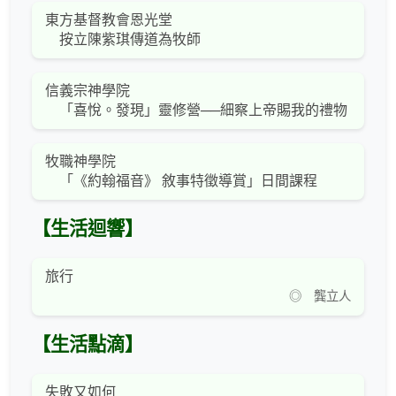
東方基督教會恩光堂
按立陳紫琪傳道為牧師
信義宗神學院
「喜悅。發現」靈修營──細察上帝賜我的禮物
牧職神學院
「《約翰福音》 敘事特徵導賞」日間課程
【生活迴響】
旅行
◎ 龔立人
【生活點滴】
失敗又如何