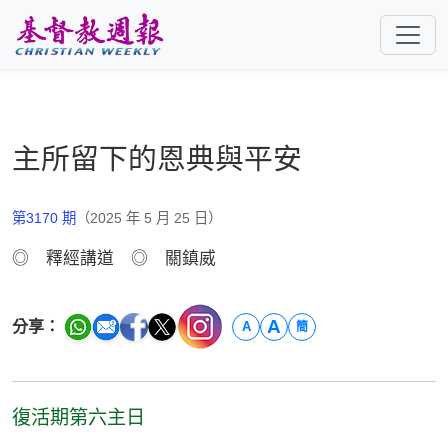
跳至主要內容
主所留下的恩典與平安
第3170 期
（2025 年 5 月 25 日）
◎ 釋經講道 ◎ 關鎮威
A
分享：
A
簡
復活期第六主日