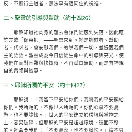
反，不遵行主道者，無法享有這同住的祝福。
二、聖靈的引導與幫助（約十四26）
耶穌知道祂肉身的離去會讓門徒感到失落，因此應
許差遣「保惠師」——聖靈來到。祂是訓慰者、幫助
者、代求者，會安慰我們、教導我們一切，並提醒我們
主的話語。聖靈成為今日信徒生命中的引導與亮光，使
我們在面對困難與抉擇時，不再孤單無助，而是有神親
自的帶領與智慧。
三、耶穌所賜的平安（約十四27）
耶穌說：「我留下平安給你們；我將我的平安賜給
你們。我所賜的，不像世人所賜的。你們心裏不要憂
愁，也不要膽怯。」世人的平安建立於環境與掌控之
上，容易破碎；但耶穌的平安是超越環境、穩固不移
的。祂命令我們：「不要憂愁，也不要膽怯。」這不只