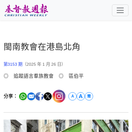
跳至主要內容
閩南教會在港島北角
第3153 期
（2025 年 1 月 26 日）
◎ 追蹤語言羣族教會 ◎ 區伯平
A
分享：
A
簡