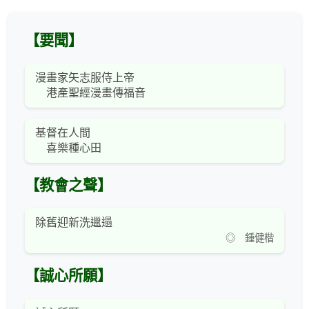
【要聞】
漫畫家矢志服侍上帝
港產聖經漫畫傳福音
基督在人間
喜樂種心田
【教會之聲】
除舊迎新洗邋遢
◎ 鍾健楷
【誠心所願】