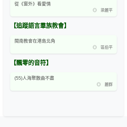
從《窗外》看愛情
◎ 梁麗平
【追蹤語言羣族教會】
閩南教會在港島北角
◎ 區伯平
【飄零的音符】
(55)人海聚散曲不盡
◎ 麗群