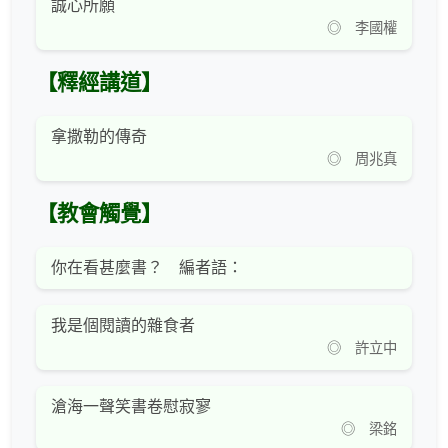
誠心所願
◎ 李國權
【釋經講道】
拿撒勒的傳奇
◎ 周兆真
【教會觸覺】
你在看甚麼書？ 編者語：
我是個閱讀的雜食者
◎ 許立中
滄海一聲笑書卷慰寂寥
◎ 梁銘