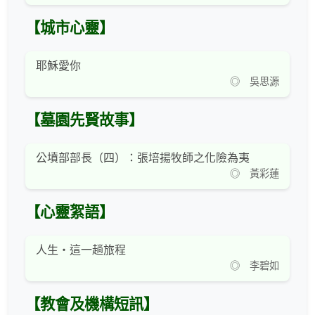
【城市心靈】
耶穌愛你
◎ 吳思源
【墓園先賢故事】
公墳部部長（四）：張培揚牧師之化險為夷
◎ 黃彩蓮
【心靈絮語】
人生‧這一趟旅程
◎ 李碧如
【教會及機構短訊】