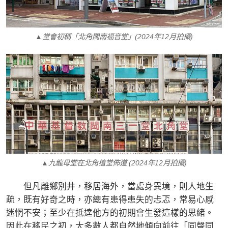
▲堂會初稱「北角閩南福音堂」(2024年12月拍攝)
▲九龍母堂在北角植堂佈道 (2024年12月拍攝)
但凡離鄉別井，移居海外，當處身異境，則人地生
疏，既有好奇之時，亦總有患得患失的忐忑，常易心感
迷惘不安；至少在抵達他方的初期會生發這樣的思緒。
因此在移民之初，大多數人都自然地傾向前往「同聲同