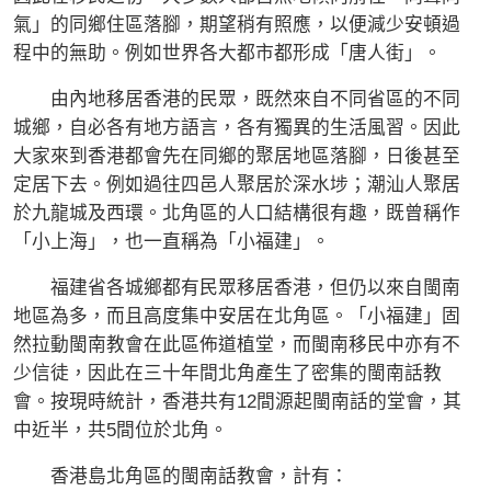
氣」的同鄉住區落腳，期望稍有照應，以便減少安頓過
程中的無助。例如世界各大都市都形成「唐人街」。
由內地移居香港的民眾，既然來自不同省區的不同
城鄉，自必各有地方語言，各有獨異的生活風習。因此
大家來到香港都會先在同鄉的聚居地區落腳，日後甚至
定居下去。例如過往四邑人聚居於深水埗；潮汕人聚居
於九龍城及西環。北角區的人口結構很有趣，既曾稱作
「小上海」，也一直稱為「小福建」。
福建省各城鄉都有民眾移居香港，但仍以來自閩南
地區為多，而且高度集中安居在北角區。「小福建」固
然拉動閩南教會在此區佈道植堂，而閩南移民中亦有不
少信徒，因此在三十年間北角產生了密集的閩南話教
會。按現時統計，香港共有12間源起閩南話的堂會，其
中近半，共5間位於北角。
香港島北角區的閩南話教會，計有：