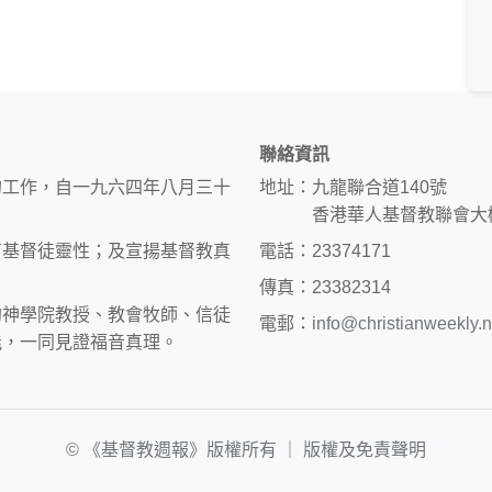
聯絡資訊
的工作，自一九六四年八月三十
地址：九龍聯合道140號
香港華人基督教聯會大
育基督徒靈性；及宣揚基督教真
電話：23374171
傳真：23382314
約神學院教授、教會牧師、信徒
電郵：
info@christianweekly.n
能，一同見證福音真理。
© 《基督教週報》版權所有 ｜
版權及免責聲明