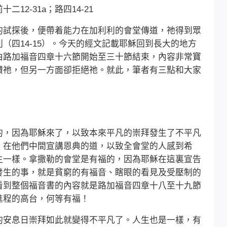
二12-31a；路四14-21
試探後，便帶着能力在加利利的會堂傳道，祂得到眾
（四14-15）。今天的經文記載耶穌回到長大的地方
由路加福音四章十六節開始至三十節結束，內容非常寶
讚祂，但另一方面卻拒絕祂。就此，筆者有三點和大家
，因為耶穌來了，以致本來平凡的崇拜發生了不平凡
，在他們中間宣講恩典的道，以致全會堂的人感到希
生一樣。拿撒勒的會堂是有福的，因為耶穌在這裏宣告
發生的事，就是貧窮的有福音、瞎眼的看見及受壓制的
看到整個福音書的內容就是路加福音四章十八至十九節
進程的高台，何等有福！
安息日崇拜如此就變得不平凡了。人生也是一樣，有