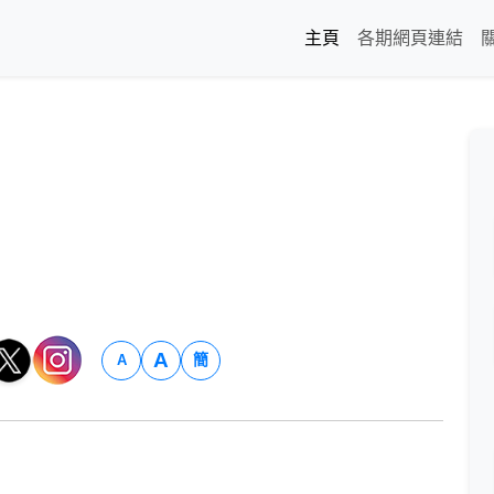
主頁
各期網頁連結
A
簡
A