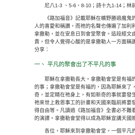
尼八1-3 、5-6、8-10；詩十九1-14；林前十
《路加福音》記載耶穌在曠野勝過魔鬼的
人的喜愛和稱讚，而祂的名聲也傳遍了加利利
拿撒勒，並在安息日到會堂聚會。這段經文
貴，但令人覺得心酸的是拿撒勒人一方面稱
分享：
一、 平凡的聚會出了不平凡的事
耶穌在拿撒勒長大。拿撒勒會堂是有福的
的事；拿撒勒會堂是有福的，因為耶穌來了
奇，並定睛在祂身上，有如新奇的事就要發
祂來世上救恩事工的計畫和天國來臨前將要
得自由等。凡讀過《路加福音》全書必不難
的演譯。拿撒勒會堂得以成為耶穌宣講天國
各位，耶穌來到拿撒勒會堂。一個平凡的