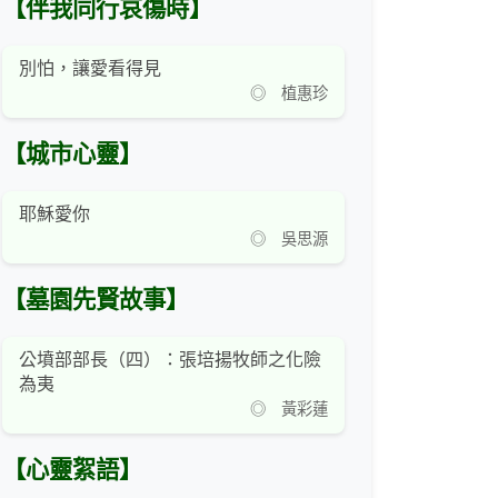
【伴我同行哀傷時】
別怕，讓愛看得見
◎ 植惠珍
【城市心靈】
耶穌愛你
◎ 吳思源
【墓園先賢故事】
公墳部部長（四）：張培揚牧師之化險
為夷
◎ 黃彩蓮
【心靈絮語】