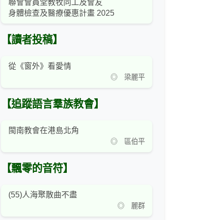
聯會會員堂教牧同工及會友
身體檢查及醫療優惠計畫 2025
【讀者投稿】
從《窗外》看愛情
◎ 梁麗平
【追蹤語言羣族教會】
閩南教會在港島北角
◎ 區伯平
【飄零的音符】
(55)人海聚散曲不盡
◎ 麗群