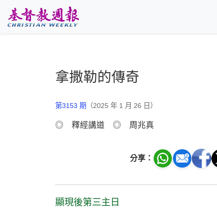
跳至主要內容
拿撒勒的傳奇
第3153 期
（2025 年 1 月 26 日）
◎ 釋經講道 ◎ 周兆真
分享：
顯現後第三主日