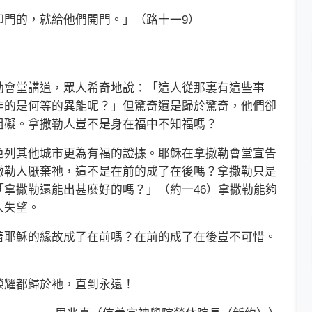
門的，就給他們開門。」（路十一9）
會堂講道，眾人希奇地說：「這人從那裏有這些事
作的是何等的異能呢？」但驚奇還是歸於驚奇，他們卻
阻礙。拿撒勒人豈不是身在福中不知福嗎？
列其他城市更為有福的證據。耶穌在拿撒勒會堂宣告
撒勒人厭棄祂，這不是在前的成了在後嗎？拿撒勒只是
拿撒勒還能出甚麼好的嗎？」（約一46）拿撒勒能夠
人失望。
耶穌的緣故成了在前嗎？在前的成了在後豈不可惜。
耀都歸於衪，直到永遠！