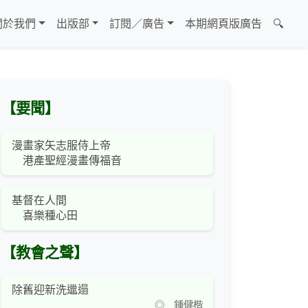
關於我們
出版部
訂閱／廣告
本期網頁版廣告
🔍
【要聞】
漫畫家矢志服侍上帝
港產聖經漫畫傳福音
基督在人間
喜樂種心田
【教會之聲】
除舊迎新洗邋遢
◎ 鍾健楷