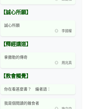
【誠心所願】
誠心所願
◎ 李國權
【釋經講道】
拿撒勒的傳奇
◎ 周兆真
【教會觸覺】
你在看甚麼書？ 編者語：
我是個閱讀的雜食者
◎ 許立中