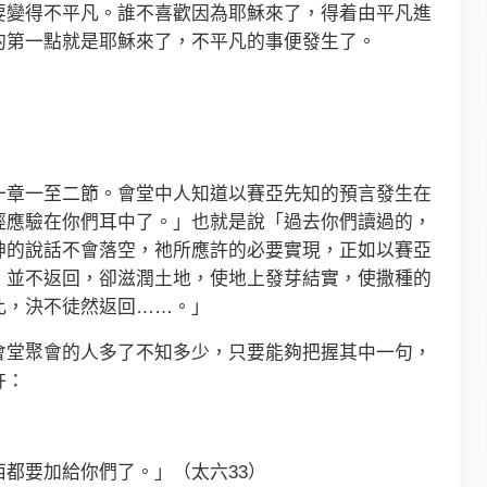
要變得不平凡。誰不喜歡因為耶穌來了，得着由平凡進
的第一點就是耶穌來了，不平凡的事便發生了。
）
章一至二節。會堂中人知道以賽亞先知的預言發生在
經應驗在你們耳中了。」也就是說「過去你們讀過的，
神的說話不會落空，祂所應許的必要實現，正如以賽亞
，並不返回，卻滋潤土地，使地上發芽結實，使撒種的
此，決不徒然返回……。」
堂聚會的人多了不知多少，只要能夠把握其中一句，
許：
要加給你們了。」（太六33）