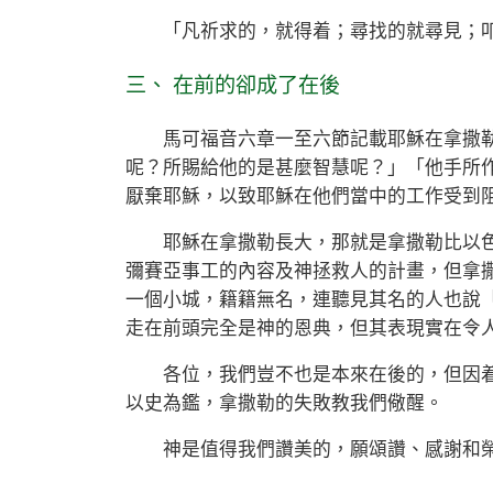
「凡祈求的，就得着；尋找的就尋見；叩
三、 在前的卻成了在後
馬可福音六章一至六節記載耶穌在拿撒勒
呢？所賜給他的是甚麼智慧呢？」「他手所
厭棄耶穌，以致耶穌在他們當中的工作受到
耶穌在拿撒勒長大，那就是拿撒勒比以色
彌賽亞事工的內容及神拯救人的計畫，但拿
一個小城，籍籍無名，連聽見其名的人也說「
走在前頭完全是神的恩典，但其表現實在令
各位，我們豈不也是本來在後的，但因着
以史為鑑，拿撒勒的失敗教我們儆醒。
神是值得我們讚美的，願頌讚、感謝和榮