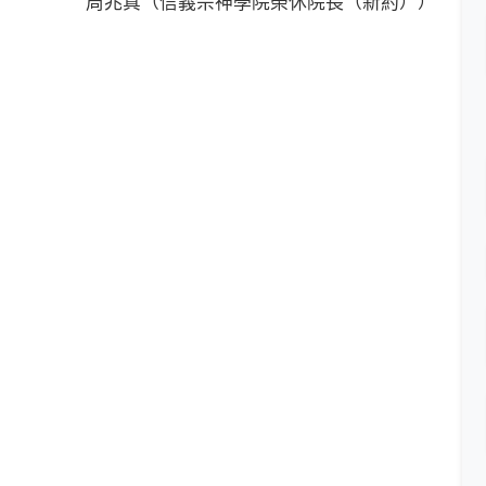
周兆真（信義宗神學院榮休院長（新約））