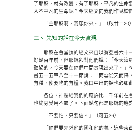
了耶穌，就有改變；有了耶穌，平凡的生命
入不平凡的生命呢？今天經文向我們作見證
「主耶穌啊，我願你來。」（啟廿二20
二、 先知的話在今天實現
耶穌在會堂讀的經文來自以賽亞書六十一
好幾百年前，但耶穌卻對他們說：「今天這
聽過的，今天要在你們中間實現出來了。」
書五十五章八至十一節說：「雨雪從天而降
有種，使要吃的有糧。我口中出的話也必如
各位，神賜給我們的應許比二千年前在會
也終身受用不盡了。下面幾句都是耶穌的應
「不要怕，只要信。」（可五36）
「你們要先求他的國和他的義，這些東西都