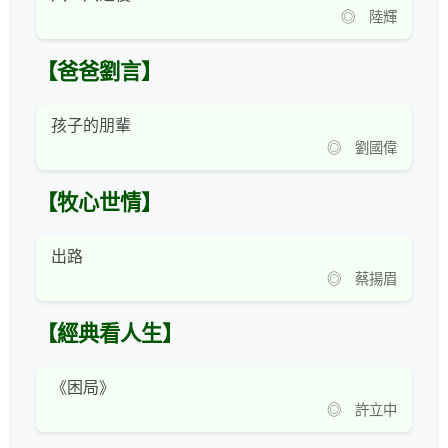
◎ 陸輝
【爸爸劉言】
孩子的朋輩
◎ 劉國偉
【牧心世情】
出路
◎ 蔡揚眉
【經典看人生】
《困局》
◎ 許立中