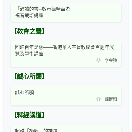
「必讀的書─啟示錄精華遊
福音栽培講座
【教會之聲】
回眸百年足跡——香港華人基督教聯會百週年展
覽及學術講座
◎ 李金強
【誠心所願】
誠心所願
◎ 鍾健楷
【釋經講道】
超越「極限」的神蹟