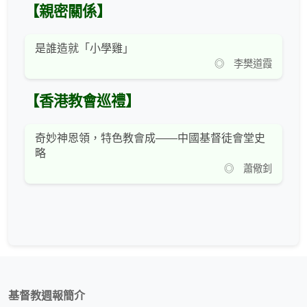
【親密關係】
是誰造就「小學雞」
◎ 李樊道霞
【香港教會巡禮】
奇妙神恩領，特色教會成——中國基督徒會堂史
略
◎ 蕭儆釗
基督教週報簡介