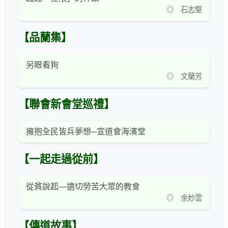
◎ 石志堅
【品蘭集】
另眼看狗
◎ 文蘭芳
【聯會新會堂巡禮】
擁抱全民皆兵夢想─宣道會海濱堂
【一起走過從前】
從貧說起—適切勞苦大眾的教會
◎ 余妙雲
【傳道故事】