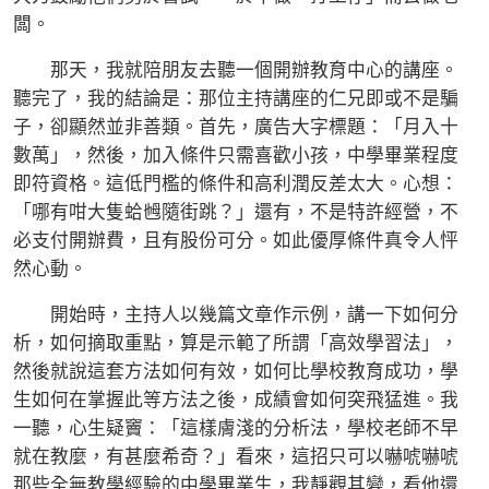
闆。
那天，我就陪朋友去聽一個開辦教育中心的講座。
聽完了，我的結論是：那位主持講座的仁兄即或不是騙
子，卻顯然並非善類。首先，廣告大字標題：「月入十
數萬」，然後，加入條件只需喜歡小孩，中學畢業程度
即符資格。這低門檻的條件和高利潤反差太大。心想：
「哪有咁大隻蛤乸隨街跳？」還有，不是特許經營，不
必支付開辦費，且有股份可分。如此優厚條件真令人怦
然心動。
開始時，主持人以幾篇文章作示例，講一下如何分
析，如何摘取重點，算是示範了所謂「高效學習法」，
然後就說這套方法如何有效，如何比學校教育成功，學
生如何在掌握此等方法之後，成績會如何突飛猛進。我
一聽，心生疑竇：「這樣膚淺的分析法，學校老師不早
就在教麼，有甚麼希奇？」看來，這招只可以嚇唬嚇唬
那些全無教學經驗的中學畢業生，我靜觀其變，看他還