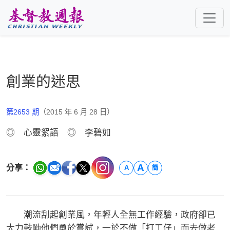
跳至主要內容
創業的迷思
第2653 期
（2015 年 6 月 28 日）
◎ 心靈絮語 ◎ 李碧如
A
分享：
A
簡
潮流刮起創業風，年輕人全無工作經驗，政府卻已
大力鼓勵他們勇於嘗試，一於不做「打工仔」而去做老