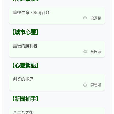
重整生命、認清召命
◎ 梁燕兒
【城市心靈】
最後的勝利者
◎ 吳思源
【心靈絮語】
創業的迷思
◎ 李碧如
【新聞捕手】
八二八之後