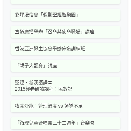
彩坪浸信會「假期聖經遊樂園」
宣道廣播舉辦「召命與使命職場」講座
香港亞洲歸主協會舉辦佈道訓練班
「親子大翻身」講座
聖經‧新漢語譯本
2015經卷研讀課程：民數記
牧養沙龍：管理過度 vs 領導不足
「衞理兒童合唱團三十二週年」音樂會