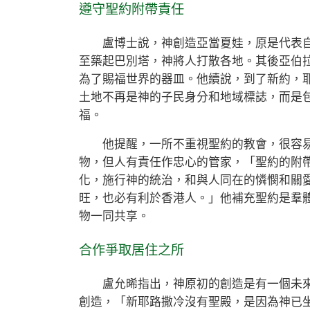
遵守聖約附帶責任
盧博士說，神創造亞當夏娃，原是代表自
至築起巴別塔，神將人打散各地。其後亞伯
為了賜福世界的器皿。他續說，到了新約，
土地不再是神的子民身分和地域標誌，而是
福。
他提醒，一所不重視聖約的教會，很容易
物，但人有責任作忠心的管家，「聖約的附
化，施行神的統治，和與人同在的憐憫和關
旺，也必有利於香港人。」他補充聖約是羣
物一同共享。
合作爭取居住之所
盧允晞指出，神原初的創造是有一個未來
創造，「新耶路撒冷沒有聖殿，是因為神已