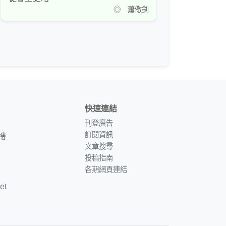
◎ 蕭儆釗
快速連結
刊登廣告
訂閱資訊
樓
文章搜尋
投稿指南
各期網頁連結
et