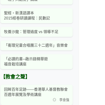
聖經‧新漢語譯本
2015經卷研讀課程：民數記
牧養沙龍：管理過度 vs 領導不足
「衞理兒童合唱團三十二週年」音樂會
「必讀的書─啟示錄精華遊
福音栽培講座
【教會之聲】
回眸百年足跡——香港華人基督教聯會
百週年展覽及學術講座
◎ 李金強