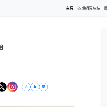
主頁
各期網頁連結
題
A
簡
A