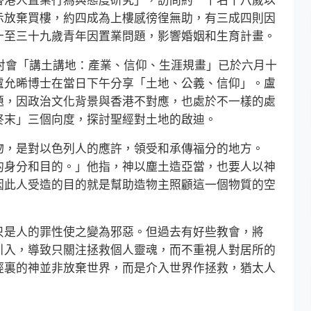
香港人置業行為與態度研究」，訪問約一千名十八歲以
示放棄買樓，約四成為上樓感徬徨無助，有三成四則因
十至三十九歲青年因置業問題，影響婚姻和生育計畫。
討會「講土講地：產業、信仰、生涯規畫」已於六月十
盧允晞博士在當日下午分享「土地、公義、信仰」。盧
題，因政治文化背景與香港不對應，也處於不一樣的處
終末」三個向度，探討聖經對土地的啟迪。
，是對以色列人的應許，領受和承傳福分的地方。
的身分和目的。」他指，神以塵土造亞當，也要人以神
因此人受造的目的就是幫助造物主照顧這一個物質的空
是人的罪性使之變為邪惡。但過去有好些教會，將
引入，導致只關注拯救個人靈魂，而不重視人對居所的
經裏的神並非放棄世界，而是介入世界作拯救，猶太人