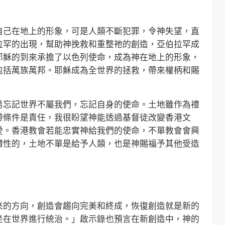
己在地上的形象，可是人類不斷犯罪，令神失望，直
拉罕的出現，幫助神挽救和重整祂的創造，亞伯拉罕成
耶穌的到來承擔了以色列使命，成為神在地上的形象，
包括萬族萬邦。耶穌成為全世界的拯救，帶來權柄和賜
忘記世界不屬我們，忘記自身的使命。土地雖作為禮
帶條件是責任，我很盼望神能透過基督徒改變香港文
愛。香港教會若能忠實神給我們的使命，不單教會會興
體性的，土地不單是給予人類，也是神賜福予其他受造
的方向，創造會趨向完美和終成，恢復創造就是新的
坐在世界進行統治。」啟示錄也預言在新創造中，神的