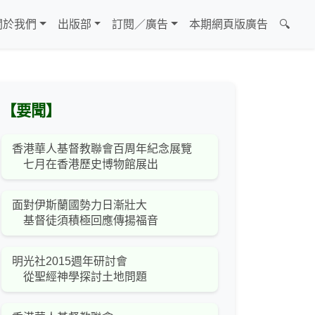
關於我們
出版部
訂閱／廣告
本期網頁版廣告
🔍
【要聞】
香港華人基督教聯會百周年紀念展覽
七月在香港歷史博物館展出
面對伊斯蘭國勢力日漸壯大
基督徒須積極回應傳揚福音
明光社2015週年研討會
從聖經神學探討土地問題