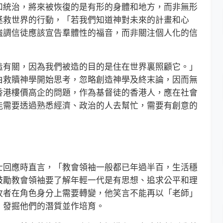
和統治，將來被恢復的是有形的身體和地方，而非無形
拯救世界的行動，「若我們知道神對未來的計畫和心
強調信徒應該宣告羣體性的福音，而非關注個人化的信
。
有關，因為我們被造的目的是住在世界裏照顧它。」
由救贖神學開始思考，忽略創造神學及終末論，因而無
香港樓價高企的問題，作為基督徒的香港人，應在社會
能需要透過熟悉經濟、政治的人去幫忙，需要有創意的
回應時直言，「教會領袖一般都已年過半百，生活穩
鼓勵教會領袖要了解年輕一代是有思想、追求公平和理
牧者在角色身分上需要轉變，他笑言不能再以「老師」
，發掘他們的潛質並作培育。