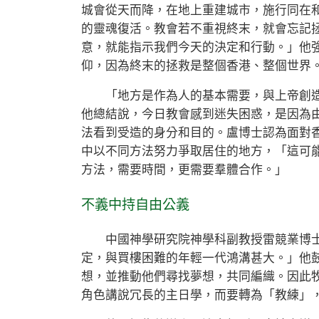
城會從天而降，在地上重建城市，施行同在
的靈魂復活。教會若不重視終末，就會忘記
意，就能指示我們今天的決定和行動。」他
仰，因為終末的拯救是整個香港、整個世界
「地方是作為人的基本需要，與上帝創造
他總結說，今日教會感到迷失困惑，是因為
法看到受造的身分和目的。盧博士認為面對
中以不同方法努力爭取居住的地方，「這可
方法，需要時間，更需要羣體合作。」
不義中持自由公義
中國神學研究院神學科副教授雷競業博士
定，與買樓困難的年輕一代鴻溝甚大。」他
想，並推動他們尋找夢想，共同編織。因此
角色講說冗長的主日學，而要轉為「教練」