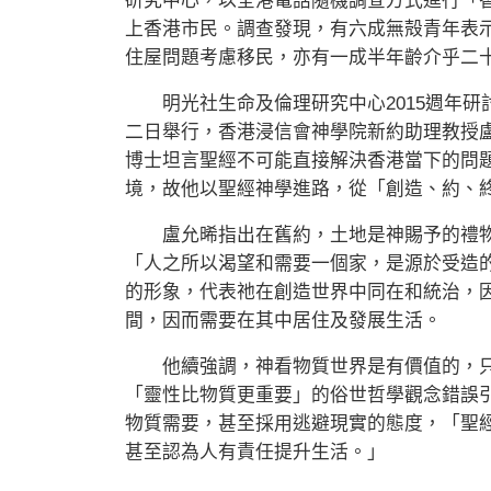
研究中心，以全港電話隨機調查方式進行「
上香港市民。調查發現，有六成無殻青年表
住屋問題考慮移民，亦有一成半年齡介乎二
明光社生命及倫理研究中心2015週年研
二日舉行，香港浸信會神學院新約助理教授
博士坦言聖經不可能直接解決香港當下的問
境，故他以聖經神學進路，從「創造、約、
盧允晞指出在舊約，土地是神賜予的禮物
「人之所以渴望和需要一個家，是源於受造
的形象，代表祂在創造世界中同在和統治，
間，因而需要在其中居住及發展生活。
他續強調，神看物質世界是有價值的，只
「靈性比物質更重要」的俗世哲學觀念錯誤
物質需要，甚至採用逃避現實的態度，「聖
甚至認為人有責任提升生活。」