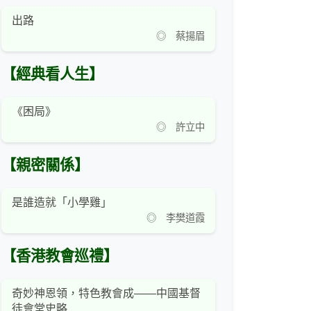
出路
◎ 蔡揚眉
【經典看人生】
《困局》
◎ 許立中
【親密關係】
是誰造就「小學雞」
◎ 李樊道霞
【香港教會巡禮】
奇妙神恩領，特色教會成——中國基督
徒會堂史略