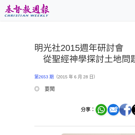
跳至主要內容
明光社2015週年研討會
從聖經神學探討土地問
第2653 期
（2015 年 6 月 28 日）
◎ 要聞
分享：