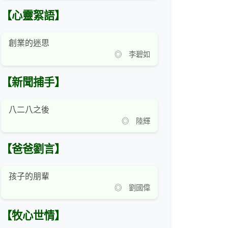
【心靈絮語】
創業的迷思
◎ 李碧如
【新聞捕手】
八二八之後
◎ 陸輝
【爸爸劉言】
孩子的朋輩
◎ 劉國偉
【牧心世情】