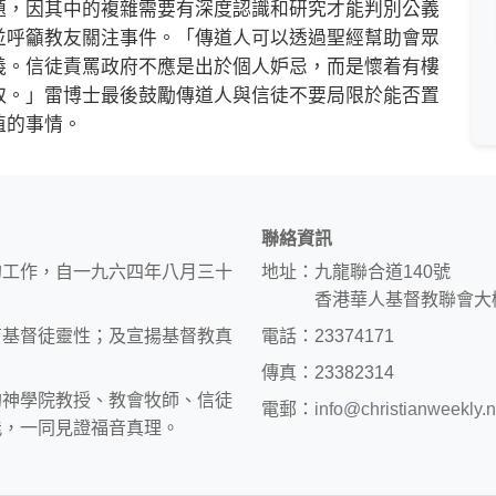
，因其中的複雜需要有深度認識和研究才能判別公義
並呼籲教友關注事件。「傳道人可以透過聖經幫助會眾
義。信徒責罵政府不應是出於個人妒忌，而是懷着有樓
取。」雷博士最後鼓勵傳道人與信徒不要局限於能否置
值的事情。
聯絡資訊
的工作，自一九六四年八月三十
地址：九龍聯合道140號
香港華人基督教聯會大
育基督徒靈性；及宣揚基督教真
電話：23374171
傳真：23382314
約神學院教授、教會牧師、信徒
電郵：
info@christianweekly.n
能，一同見證福音真理。