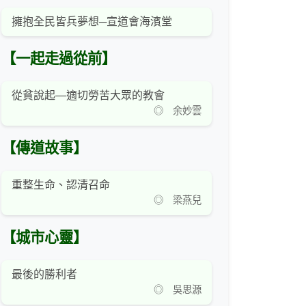
擁抱全民皆兵夢想─宣道會海濱堂
【一起走過從前】
從貧說起—適切勞苦大眾的教會
◎ 余妙雲
【傳道故事】
重整生命、認清召命
◎ 梁燕兒
【城市心靈】
最後的勝利者
◎ 吳思源