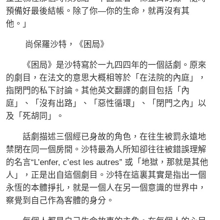
預備好最後結帳。除了你—你的生命，就再沒有其
他。」
尚保羅沙特，《困局》
《困局》是沙特寫於一九四四年的一個話劇。原來
的劇目，在法文的意思大概相等於「在法院的內庭」，
指閉門的私下討論。其他英文翻譯的劇目包括「內
庭」、「沒有出路」、「惡性循環」、「閉門之內」以
及「死胡同」。
話劇描述三個經已身故的角色，在往生被罰永遠地
禁閉在同一個房間。沙特最為人所知卻往往被錯誤理解
的名言“L’enfer, c’est les autres” 或「地獄，那就是其他
人」，正是出自這個劇目。沙特在這裏其實是指出一個
永恆的本體掙扎，就是一個人在另一個意識的世界中，
察覺到自己作為客體的身分。