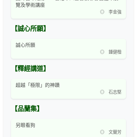
覽及學術講座
◎ 李金強
【誠心所願】
誠心所願
◎ 鍾健楷
【釋經講道】
超越「極限」的神蹟
◎ 石志堅
【品蘭集】
另眼看狗
◎ 文蘭芳