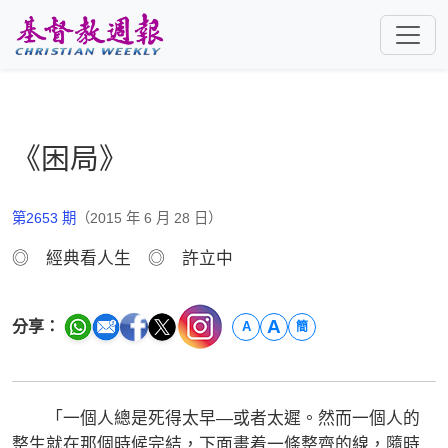
跳至主要內容
《困局》
第2653 期
（2015 年 6 月 28 日）
◎ 經典看人生 ◎ 許立中
A
分享：
A
簡
「一個人總是死得太早—或者太遲。然而一個人的
整生就在那個時候完結，下面畫着一條整齊的線，隨時