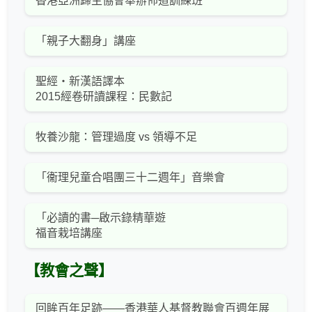
香港亞洲歸主協會舉辦佈道訓練班
「親子大翻身」講座
聖經‧新漢語譯本
2015經卷研讀課程：民數記
牧養沙龍：管理過度 vs 領導不足
「衞理兒童合唱團三十二週年」音樂會
「必讀的書─啟示錄精華遊
福音栽培講座
【教會之聲】
回眸百年足跡——香港華人基督教聯會百週年展