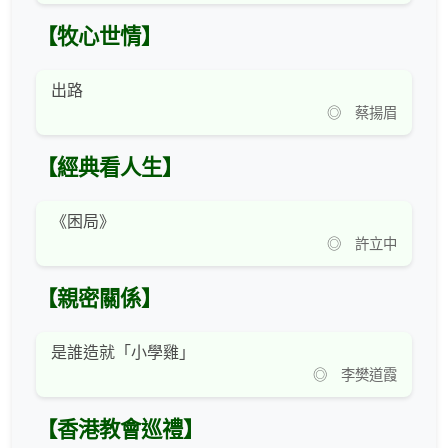
【牧心世情】
出路
◎ 蔡揚眉
【經典看人生】
《困局》
◎ 許立中
【親密關係】
是誰造就「小學雞」
◎ 李樊道霞
【香港教會巡禮】