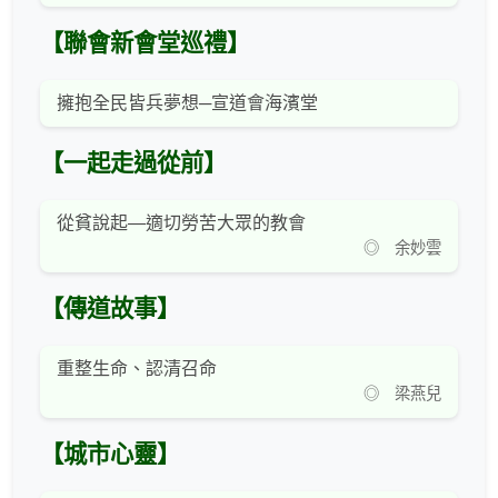
【聯會新會堂巡禮】
擁抱全民皆兵夢想─宣道會海濱堂
【一起走過從前】
從貧說起—適切勞苦大眾的教會
◎ 余妙雲
【傳道故事】
重整生命、認清召命
◎ 梁燕兒
【城市心靈】