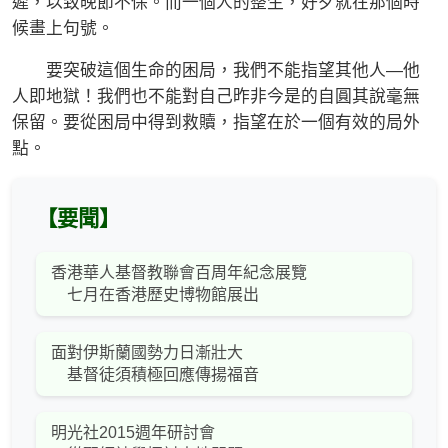
遲，以致晚節不保。而一個人的整生，好歹就在那個時
候畫上句號。
要突破這個生命的困局，我們不能指望其他人—他
人即地獄！我們也不能對自己昨非今是的自圓其說毫無
保留。要從困局中得到救贖，指望在於一個有效的局外
點。
【要聞】
香港華人基督教聯會百周年紀念展覽
七月在香港歷史博物館展出
面對伊斯蘭國勢力日漸壯大
基督徒須積極回應傳揚福音
明光社2015週年研討會