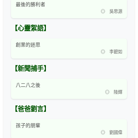
最後的勝利者
◎ 吳思源
【心靈絮語】
創業的迷思
◎ 李碧如
【新聞捕手】
八二八之後
◎ 陸輝
【爸爸劉言】
孩子的朋輩
◎ 劉國偉