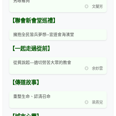
另眼看狗
◎ 文蘭芳
【聯會新會堂巡禮】
擁抱全民皆兵夢想─宣道會海濱堂
【一起走過從前】
從貧說起—適切勞苦大眾的教會
◎ 余妙雲
【傳道故事】
重整生命、認清召命
◎ 梁燕兒