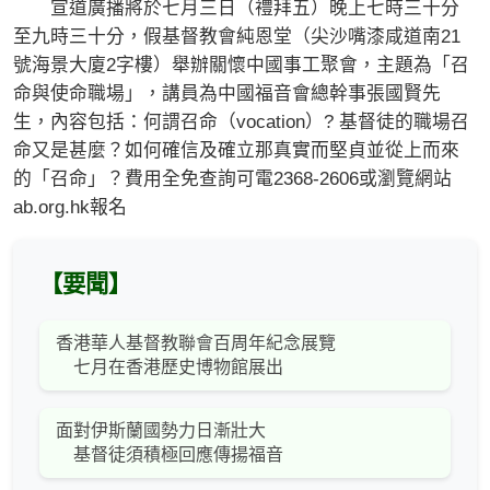
宣道廣播將於七月三日（禮拜五）晚上七時三十分
至九時三十分，假基督教會純恩堂（尖沙嘴漆咸道南21
號海景大廈2字樓）舉辦關懷中國事工聚會，主題為「召
命與使命職場」，講員為中國福音會總幹事張國賢先
生，內容包括：何謂召命（vocation）? 基督徒的職場召
命又是甚麼？如何確信及確立那真實而堅貞並從上而來
的「召命」？費用全免查詢可電2368-2606或瀏覽網站
ab.org.hk報名
【要聞】
香港華人基督教聯會百周年紀念展覽
七月在香港歷史博物館展出
面對伊斯蘭國勢力日漸壯大
基督徒須積極回應傳揚福音