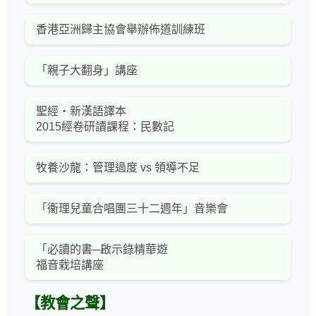
香港亞洲歸主協會舉辦佈道訓練班
「親子大翻身」講座
聖經‧新漢語譯本
2015經卷研讀課程：民數記
牧養沙龍：管理過度 vs 領導不足
「衞理兒童合唱團三十二週年」音樂會
「必讀的書─啟示錄精華遊
福音栽培講座
【教會之聲】