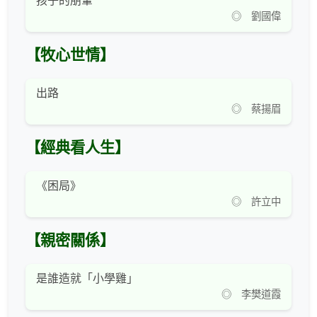
孩子的朋輩
◎ 劉國偉
【牧心世情】
出路
◎ 蔡揚眉
【經典看人生】
《困局》
◎ 許立中
【親密關係】
是誰造就「小學雞」
◎ 李樊道霞