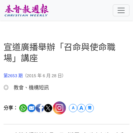
跳至主要內容
宣道廣播舉辦「召命與使命職
場」講座
第2653 期
（2015 年 6 月 28 日）
◎ 教會、機構短訊
A
分享：
A
簡