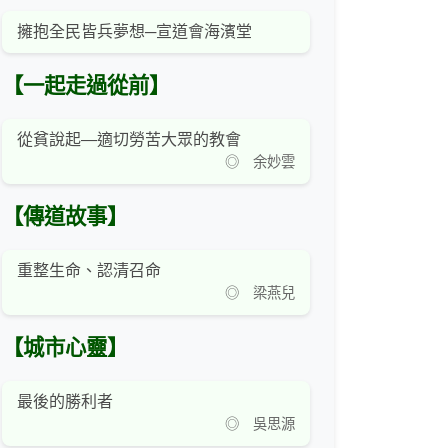
擁抱全民皆兵夢想─宣道會海濱堂
【一起走過從前】
從貧說起—適切勞苦大眾的教會
◎ 余妙雲
【傳道故事】
重整生命、認清召命
◎ 梁燕兒
【城市心靈】
最後的勝利者
◎ 吳思源