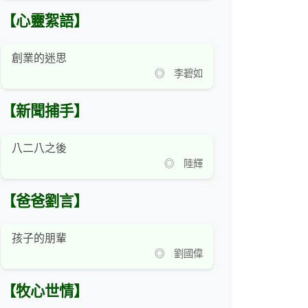
【心靈絮語】
創業的迷思
◎ 李碧如
【新聞捕手】
八二八之後
◎ 陸輝
【爸爸劉言】
孩子的朋輩
◎ 劉國偉
【牧心世情】