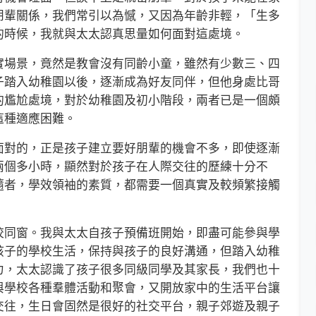
朋輩關係，我們常引以為憾，又因為年齡非輕，「生多
的時候，我就與太太認真思量如何面對這處境。
場景，竟然是教會沒有同齡小童，雖然有少數三、四
子踏入幼稚園以後，逐漸成為好友同伴，但他身處比哥
的尷尬處境，對於幼稚園及初小階段，兩者已是一個頗
這種適應困難。
對的，正是孩子建立要好朋輩的機會不多，即使逐漸
兩個多小時，顯然對於孩子在人際交往的歷練十分不
隨者，學效領袖的素質，都需要一個真實及較頻繁接觸
同窗。我與太太自孩子預備班開始，即盡可能參與學
孩子的學校生活，保持與孩子的良好溝通，但踏入幼稚
力，太太認識了孩子很多同級同學及其家長，我們也十
與學校各種羣體活動和聚會，又開放家中的生活平台讓
交往，生日會固然是很好的社交平台，親子郊遊及親子