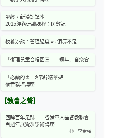
聖經‧新漢語譯本
2015經卷研讀課程：民數記
牧養沙龍：管理過度 vs 領導不足
「衞理兒童合唱團三十二週年」音樂會
「必讀的書─啟示錄精華遊
福音栽培講座
【教會之聲】
回眸百年足跡——香港華人基督教聯會
百週年展覽及學術講座
◎ 李金強