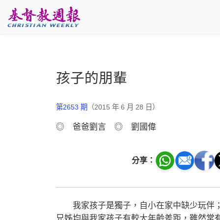
跳至主要內容
孩子的朋輩
第2653 期
（2015 年 6 月 28 日）
◎ 爸爸劉言 ◎ 劉國偉
分享：
我家孩子是獨子，自小在家中缺少玩伴；
兄姊均與我家孩子有較大年齡差距，雖然常