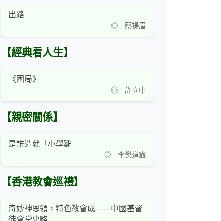
出路
◎ 蔡揚眉
【經典看人生】
《困局》
◎ 許立中
【親密關係】
是誰造就「小學雞」
◎ 李樊道霞
【香港教會巡禮】
奇妙神恩領，特色教會成——中國基督
徒會堂史略