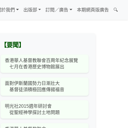
關於我們
出版部
訂閱／廣告
本期網頁版廣告
🔍
【要聞】
香港華人基督教聯會百周年紀念展覽
七月在香港歷史博物館展出
面對伊斯蘭國勢力日漸壯大
基督徒須積極回應傳揚福音
明光社2015週年研討會
從聖經神學探討土地問題