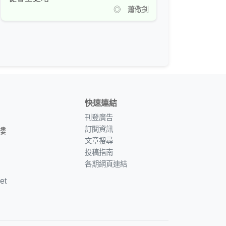
◎ 蕭儆釗
快速連結
刊登廣告
訂閱資訊
樓
文章搜尋
投稿指南
各期網頁連結
et