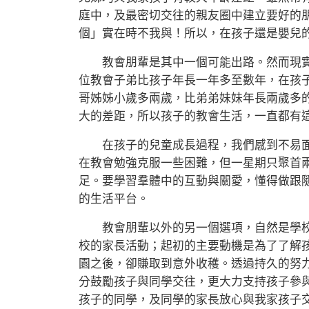
庭中，及最密切交往的親友圈中建立要好的
個」實在時不我與！所以，在孩子還是嬰兒
教會朋輩是其中一個可能出路。然而現實
位教會子弟比孩子年長一年多至數年，在孩
哥姊姊小歲多兩歲，比弟弟妹妹年長兩歲多
大的差距，所以孩子的教會生活，一直都有
在孩子的兒童成長過程，我們感到不易面
在教會勉強克服一些困難，但一星期只聚首
足。要學習羣體中的互動與關愛，懂得做跟
的生活平台。
教會朋輩以外的另一個選項，自然是學校
校的家長活動；起初的主要動機是為了了解
園之後，卻賺取到意外收穫。透過持久的努
分鼓勵孩子與同學交往，更大力支持孩子參
孩子的同學，及同學的家長放心與我家孩子