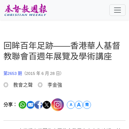
跳至主要內容
回眸百年足跡——香港華人基督
教聯會百週年展覽及學術講座
第2653 期
（2015 年 6 月 28 日）
◎ 教會之聲 ◎ 李金強
A
分享：
A
簡