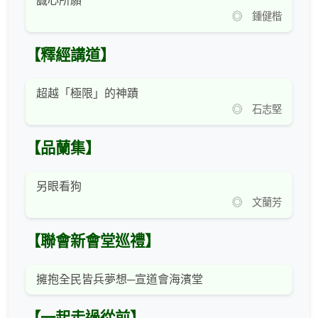
誠心所願
◎ 鍾健楷
【釋經講道】
超越「極限」的神蹟
◎ 石志堅
【品蘭集】
另眼看狗
◎ 文蘭芳
【聯會新會堂巡禮】
擁抱全民皆兵夢想─宣道會海濱堂