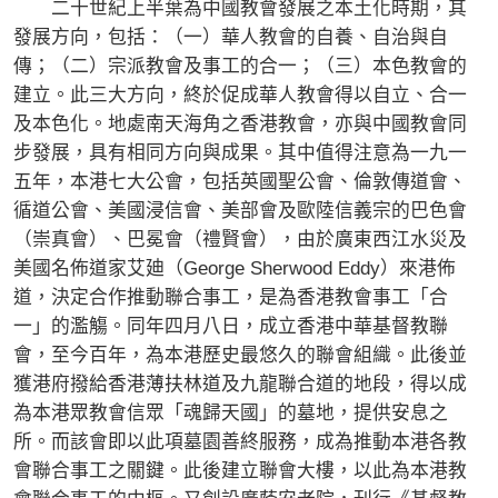
二十世紀上半葉為中國教會發展之本土化時期，其
發展方向，包括：（一）華人教會的自養、自治與自
傳；（二）宗派教會及事工的合一；（三）本色教會的
建立。此三大方向，終於促成華人教會得以自立、合一
及本色化。地處南天海角之香港教會，亦與中國教會同
步發展，具有相同方向與成果。其中值得注意為一九一
五年，本港七大公會，包括英國聖公會、倫敦傳道會、
循道公會、美國浸信會、美部會及歐陸信義宗的巴色會
（崇真會）、巴冕會（禮賢會），由於廣東西江水災及
美國名佈道家艾廸（George Sherwood Eddy）來港佈
道，決定合作推動聯合事工，是為香港教會事工「合
一」的濫觴。同年四月八日，成立香港中華基督教聯
會，至今百年，為本港歷史最悠久的聯會組織。此後並
獲港府撥給香港薄扶林道及九龍聯合道的地段，得以成
為本港眾教會信眾「魂歸天國」的墓地，提供安息之
所。而該會即以此項墓園善終服務，成為推動本港各教
會聯合事工之關鍵。此後建立聯會大樓，以此為本港教