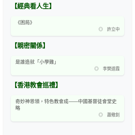
【經典看人生】
《困局》
◎ 許立中
【親密關係】
是誰造就「小學雞」
◎ 李樊道霞
【香港教會巡禮】
奇妙神恩領，特色教會成——中國基督徒會堂史
略
◎ 蕭儆釗