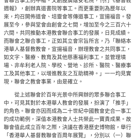
會聯合事工的中樞。又創設廣蔭安老院，刊行《基督教
週報》，創辦真道書院等事工。而更重要則為歷年以
來，均召開佈道會、培靈會等傳道事工，宣揚福音。發
展至今，參與堂會由創會之七間，增加至今之三百六十
六間。共同推動本港教會聯合事工的發展，日見成績。
而聯會之聯合事工，正如其立會宗旨所言，乃「聯絡本
港華人基督教教會，宣揚福音，辦理教會之共同事工，
如文字、醫療、教育及其他慈惠福利事工，並管理墳
場、非牟利老人院、學校、營地、診所、醫院、醫療事
工及其他事工，以增進教友之互助精神。」一一均見實
現，聯會之教會事業，由是確立。
從上述聯會於百年光景中所興辦的眾多聯合事工
中，可見其對於本港華人教會的發展，扮演了「推手」
的角色。聯會亦因而成為二十世紀中國教會史合一事工
的成功範例，深值本港教會人士共榮此一寶貴成果。故
聯會值此成立百年之際，決議在香港歷史博物館，舉行
「香港華人基督教聯會百周年展覽」，分別以（一）聯