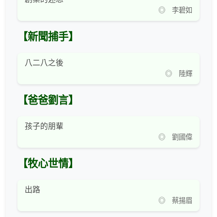
◎ 李碧如
【新聞捕手】
八二八之後
◎ 陸輝
【爸爸劉言】
孩子的朋輩
◎ 劉國偉
【牧心世情】
出路
◎ 蔡揚眉