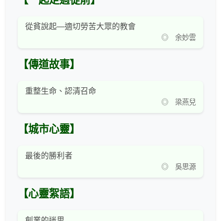
【一起走過從前】
從貧說起—適切勞苦大眾的教會
◎ 余妙雲
【傳道故事】
重整生命、認清召命
◎ 梁燕兒
【城市心靈】
最後的勝利者
◎ 吳思源
【心靈絮語】
創業的迷思