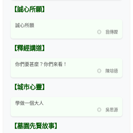
【誠心所願】
誠心所願
◎ 翁傳鏗
【釋經講道】
你們要甚麼？你們來看！
◎ 陳培德
【城市心靈】
學做一個大人
◎ 吳思源
【墓園先賢故事】