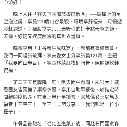
心頭好！
晚上入住「客天下國際旅遊度假區」──懸崖上的星
空泡池房，享受270度山谷景觀，環境寧靜優美，可暢遊
彩虹湖道、幸福殿堂等……最吸引的打卡點天空之鏡、
天梯，好玩又速度超快的草世界滑道。
晚餐享用「山谷養生風味宴」，餐前有靈修聚會，
我們一同唱詩敬拜，李美愛女士分享詩篇121篇，主題
「我要向山舉目」，組長林綺紅牧師報告，陳麗媚牧師
祝福。
第二天天氣驟降十度，陰天間中微雨，風很大！感
恩團友皆預備了禦寒衣服。享用自助早餐後，於指定時
間離開度假區，在車上舉行早禱會，宋慧儀女士以馬太
福音十三章三十一至三十二節分享：「我們都是一位小
種子」。
午餐品嘗馳名「從化五道菜」後，同赴石門國家森