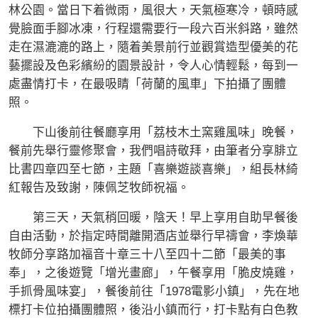
林公園。當日下着微雨，風很大，天氣極寒冷，頓時感
覺臉面手腳冰凍，行程還需要行一段六百米斜路，雖然
走在濕漉漉的路上，隨着美景前行並觀賞造型優美的花
藝擺設及色彩繽紛的園景設計，令人心情輕鬆，每到一
處盡情打卡，在最吸睛「荷蘭的風車」下拍攝了團體
照。
下山後前往餐廳享用「荔枝木土窯雞風味」晚餐，
餐前先舉行靈修聚會，我們唱詩敬拜，由筆者分享腓立
比書四章四至七節，主題「喜樂遊談喜樂」，組長林綺
紅報告及致謝，陳佩芝牧師祝福。
第三天，天氣稍回暖，陰天！早上享用自助早餐後
自由活動，於指定時間離開酒店並舉行早禱會，李煥華
牧師分享路加福音十章三十八至四十二節「最美的事
奉」，之後遊覽「增光畫廊」，午餐享用「脆皮燒雞，
手抓骨風味宴」，餐後前往「1978電影小鎮」，先在地
標打卡位拍攝團體照，後沿小鎮而行，打卡點有白色教