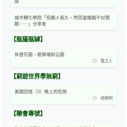
座
城巿轉化學院「但願人長久，然而當婚姻不似預
期⋯⋯」分享會
【瓹窿瓹罅】
休憩花園、遊樂場和公園
◎ 龔立人
【窮遊世界學無窮】
美國回憶（3）晚上的危險
◎ 趙煥明
【聯會專號】