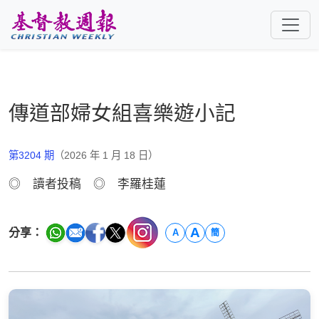
跳至主要內容
傳道部婦女組喜樂遊小記
第3204 期
（2026 年 1 月 18 日）
◎ 讀者投稿 ◎ 李羅桂蓮
A
分享：
A
簡