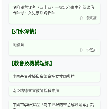
淪陷期留守者（四十四）一家忠心事主的蒙梁信
貞師母、女兒蒙恩賜牧師
◎ 黃彩蓮
【如水深情】
同船渡
◎ 李碧如
【教會及機構短訊】
中國基督教播道會總會按立牧師典禮
南亞路德會宣教師授職崇拜
中國神學研究院「為中世紀的靈意解經翻案」講