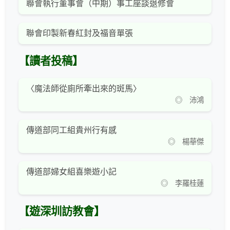
聯會執行董事會（中期）事工座談退修會
聯會印製新春紅封及福音單張
【讀者投稿】
〈魔法師從廁所牽出來的斑馬〉
◎ 沛鴻
傳道部同工組貴州行有感
◎ 楊華傑
傳道部婦女組喜樂遊小記
◎ 李羅桂蓮
【遊深圳訪教會】