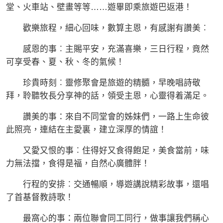
堂、火車站、壁畫等等……遊畢即乘旅遊巴返港！
歡樂旅程，細心回味，數算主恩，有感謝有讚美︰
感恩的事︰主賜平安，充滿喜樂，三日行程，竟然
可享受春、夏、秋、冬的氣候！
珍貴時刻︰靈修聚會是旅遊的精髓，早晚唱詩敬
拜，聆聽牧長分享神的話，領受主恩，心靈得着滿足。
讚美的事：來自不同堂會的姊妹們，一路上生命彼
此照亮，連結在主愛裏，建立深厚的情誼！
又愛又恨的事︰住得好又食得飽足，美食當前，味
力無法擋，食得是福，自然心廣體胖！
行程的安排︰交通暢順，導遊講說精彩故事，還唱
了首基督教詩歌！
最窩心的事：兩位聯會同工同行，做事讓我們稱心