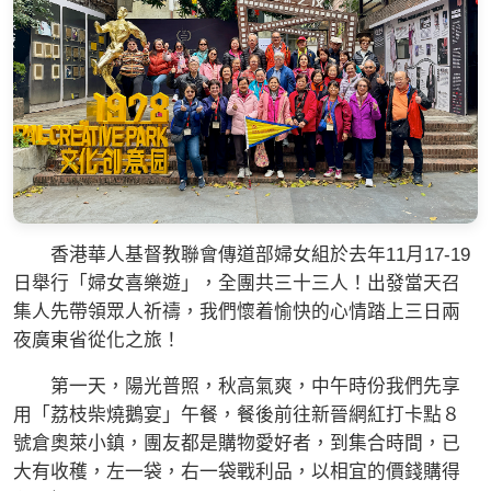
香港華人基督教聯會傳道部婦女組於去年11月17-19
日舉行「婦女喜樂遊」，全團共三十三人！出發當天召
集人先帶領眾人祈禱，我們懷着愉快的心情踏上三日兩
夜廣東省從化之旅！
第一天，陽光普照，秋高氣爽，中午時份我們先享
用「荔枝柴燒鵝宴」午餐，餐後前往新晉網紅打卡點８
號倉奧萊小鎮，團友都是購物愛好者，到集合時間，已
大有收穫，左一袋，右一袋戰利品，以相宜的價錢購得