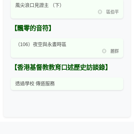
風尖浪口見證主 （下）
◎ 區伯平
【飄零的音符】
（106）夜空與永晝時區
◎ 麗群
【香港基督教教育口述歷史訪談錄】
透過學校 傳道服務