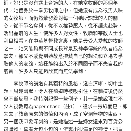
師，她只是沒有遇上合適的人。在她當牧師的那個年
代，她置身於一羣男牧師之中，但她沒有成為很男人味
的女牧師，而仍然散發着對每一個她所認識的人的關
心，從不爭名奪利，從不以權勢壓人，從不趨炎赴勢，
活出磊落的人生，使許多人對女性、牧職和宗教人士也
刮目相看。在中華基督教會裏，她是最受人愛戴的牧師
之一，她又能夠與不同成長背景及神學傳統的牧者成為
摯友，卻又不感覺到她故意掩藏自己的想法和立場去爭
取他人的友誼，這種能夠出入於不同圈子而不失自我的
氣質，許多人只能夠欣賞而無法學到。
李牧師的講道有其獨特的風格，淺白清晰，切中主
題，風趣幽默，令人在聽道時被吸引住，在聽道後仍然
會不斷反思。我特別記得一些例子，其一是她說現在不
少人視教育為paper chase（註1），追求一張紙而已，即
失去了教育原來的價值和內涵，成了空洞無物的東西。
另一個我印象深刻的，是她描述一些婦女週末到百貨公
司購物，拿着大包小包的，流露出很滿足的神情。把資