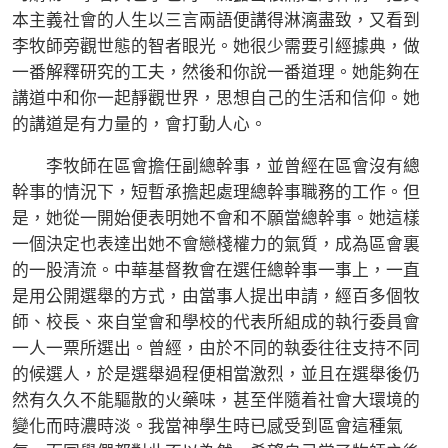
本主義社會的人生以三言兩語便講得淋漓盡致，又看到
李牧師旁觀世態的智者眼光。她很少需要引經據典，做
一番解釋研究的工夫，然後和你說一番道理。她能夠在
講道中和你一起靜觀世界，思想自己的生活和信仰。她
的講道是有力量的，會打動人心。
李牧師在區會擔任副總幹事，並曾經在區會沒有總
幹事的情況下，短暫承擔起處理總幹事職務的工作。但
是，她從一開始便表明她不會和不願當總幹事。她這樣
一個決定也表達出她不會戀棧權力的氣質，成為區會裏
的一股清流。中華基督教會在選任總幹事一事上，一直
是用公開選舉的方式，由當事人提出申請，經百多個牧
師、校長、來自堂會和學校的代表所組成的執行委員會
一人一票所選出。曾經，由於不同的執委往往支持不同
的候選人，於是選舉過程便相當激烈，並且在選舉後仍
然有久久不能驅散的火藥味，甚至伴隨着社會大環境的
變化而時濃時淡。我當神學生時已感受到區會這種氣