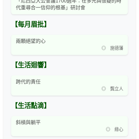
「尼西亞大公會議1700週年：在多元與懷疑的時
代重尋合一信仰的根基」研討會
【每月眉批】
兩顆絕望的心
◎ 施德藩
【生活迴響】
跨代的責任
◎ 龔立人
【生活點滴】
斜槓與躺平
◎ 綠心