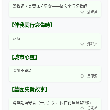
當牧師，其實無分男女——懷念李清詞牧師
◎ 蒲錦昌
【伴我同行哀傷時】
及時
◎ 鄭漢文
【城市心靈】
吹笛不跳舞
◎ 吳思源
【墓園先賢故事】
淪陷期留守者（十六）第四代信徒陳翼堅牧師
◎ 黃彩蓮