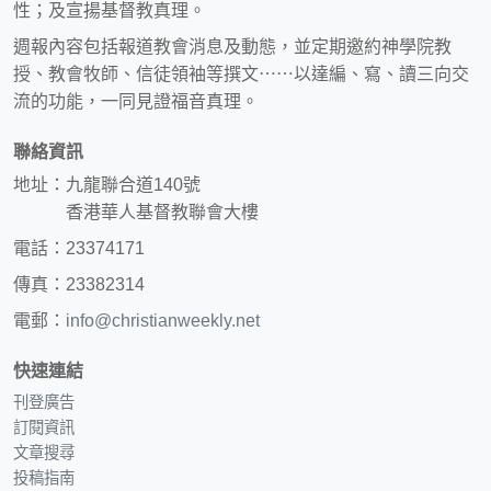
性；及宣揚基督教真理。
週報內容包括報道教會消息及動態，並定期邀約神學院教
授、教會牧師、信徒領袖等撰文⋯⋯以達編、寫、讀三向交
流的功能，一同見證福音真理。
聯絡資訊
地址：九龍聯合道140號
香港華人基督教聯會大樓
電話：23374171
傳真：23382314
電郵：
info@christianweekly.net
快速連結
刊登廣告
訂閱資訊
文章搜尋
投稿指南