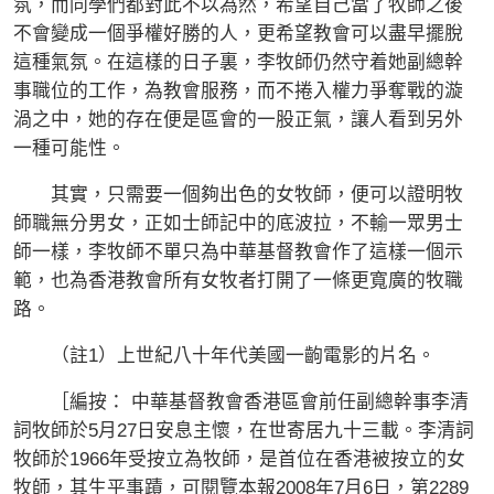
氛，而同學們都對此不以為然，希望自己當了牧師之後
不會變成一個爭權好勝的人，更希望教會可以盡早擺脫
這種氣氛。在這樣的日子裏，李牧師仍然守着她副總幹
事職位的工作，為教會服務，而不捲入權力爭奪戰的漩
渦之中，她的存在便是區會的一股正氣，讓人看到另外
一種可能性。
其實，只需要一個夠出色的女牧師，便可以證明牧
師職無分男女，正如士師記中的底波拉，不輸一眾男士
師一樣，李牧師不單只為中華基督教會作了這樣一個示
範，也為香港教會所有女牧者打開了一條更寬廣的牧職
路。
（註1）上世紀八十年代美國一齣電影的片名。
［編按： 中華基督教會香港區會前任副總幹事李清
詞牧師於5月27日安息主懷，在世寄居九十三載。李清詞
牧師於1966年受按立為牧師，是首位在香港被按立的女
牧師，其生平事蹟，可閱覽本報2008年7月6日，第2289