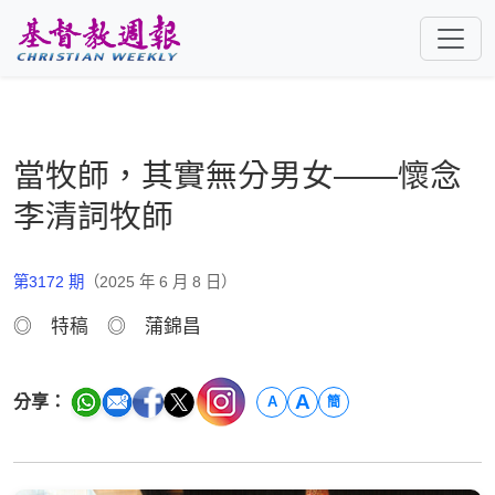
跳至主要內容
當牧師，其實無分男女——懷念
李清詞牧師
第3172 期
（2025 年 6 月 8 日）
◎ 特稿 ◎ 蒲錦昌
A
分享：
A
簡