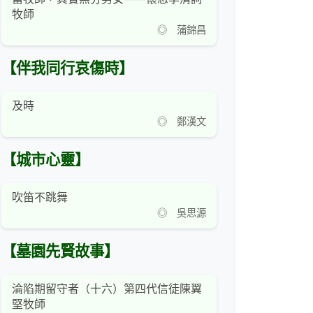
牧師
◎ 蒲錦昌
【伴我同行哀傷時】
及時
◎ 鄭漢文
【城市心靈】
吹笛不跳舞
◎ 吳思源
【墓園先賢故事】
淪陷期留守者（十六）第四代信徒陳翼
堅牧師