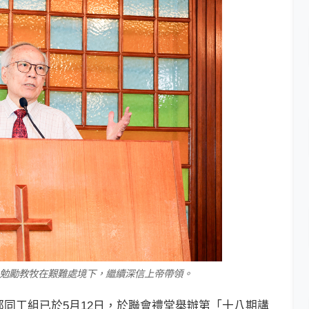
勉勵教牧在艱難處境下，繼續深信上帝帶領。
工組已於5月12日，於聯會禮堂舉辦第「十八期講