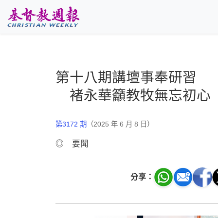
跳至主要內容
第十八期講壇事奉研習
褚永華籲教牧無忘初心
第3172 期
（2025 年 6 月 8 日）
◎ 要聞
分享：