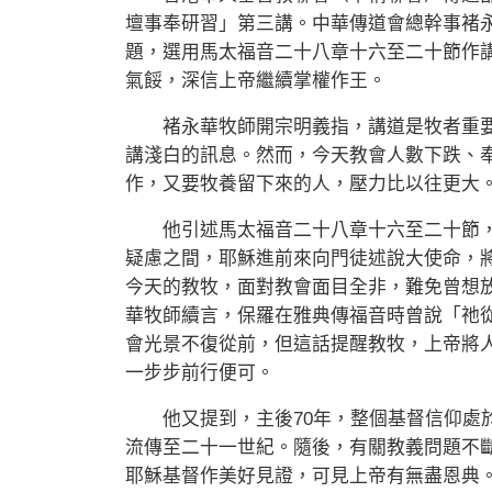
壇事奉研習」第三講。中華傳道會總幹事褚
題，選用馬太福音二十八章十六至二十節作
氣餒，深信上帝繼續掌權作王。
褚永華牧師開宗明義指，講道是牧者重要
講淺白的訊息。然而，今天教會人數下跌、
作，又要牧養留下來的人，壓力比以往更大
他引述馬太福音二十八章十六至二十節，
疑慮之間，耶穌進前來向門徒述說大使命，
今天的教牧，面對教會面目全非，難免曾想
華牧師續言，保羅在雅典傳福音時曾說「祂從
會光景不復從前，但這話提醒教牧，上帝將
一步步前行便可。
他又提到，主後70年，整個基督信仰處於
流傳至二十一世紀。隨後，有關教義問題不
耶穌基督作美好見證，可見上帝有無盡恩典