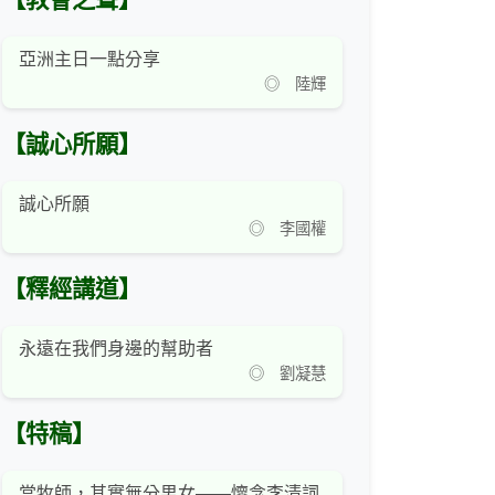
【教會之聲】
亞洲主日一點分享
◎ 陸輝
【誠心所願】
誠心所願
◎ 李國權
【釋經講道】
永遠在我們身邊的幫助者
◎ 劉凝慧
【特稿】
當牧師，其實無分男女——懷念李清詞