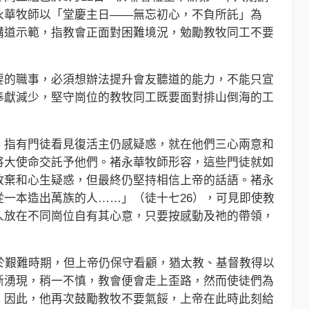
永華牧師以「堂慶主日——無忘初心，不負所託」為
講道示範，指教會正面對困難境況，勉勵教牧同工不要
的職事，必須想辦法提升會友聽道的能力，不能只宣
奉獻減少，堅守崗位的教牧同工既要面對排山倒海的工
。
指有門徒看見復活主仍感疑惑，就在他們三心兩意和
將大使命交託予他們。褚永華牧師形容，這些門徒就如
放棄和心生疑惑，但最終仍堅持相信上帝的話語。褚永
一本造出萬族的人……」（徒十七26），可見即使教
人放在不同崗位自有其心意，只要按感動及祂的帶領，
艱難時期，但上帝仍保守看顧，猶太教、基督教得以
斷湧現，稍一不慎，教會便會走上歪路，然而使徒們為
。因此，他再次鼓勵教牧不要氣餒，上帝在此時此刻給