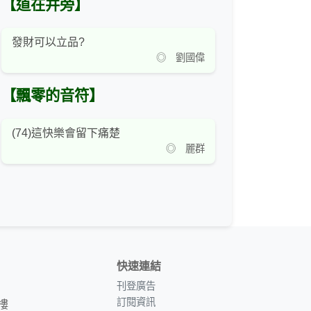
【道在井旁】
發財可以立品?
◎ 劉國偉
【飄零的音符】
(74)這快樂會留下痛楚
◎ 麗群
快速連結
刊登廣告
訂閱資訊
樓