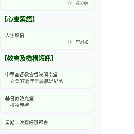
◎ 黃彩蓮
【心靈絮語】
人生體悟
◎ 李碧如
【教會及機構短訊】
中華基督教會香港閩南堂
立會87週年堂慶感恩紀念
基督教啟光堂
按牧典禮
星期二晚查經班聚會