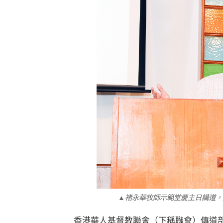
▲褚永華牧師示範堂慶主日講道，
香港華人基督教聯會（下稱聯會）傳道部同