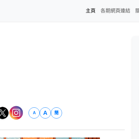
主頁
各期網頁連結
A
簡
A