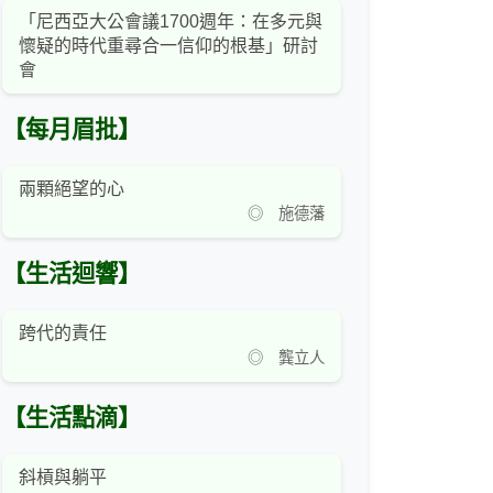
「尼西亞大公會議1700週年：在多元與
懷疑的時代重尋合一信仰的根基」研討
會
【每月眉批】
兩顆絕望的心
◎ 施德藩
【生活迴響】
跨代的責任
◎ 龔立人
【生活點滴】
斜槓與躺平