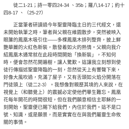
徒二1-21；詩一零四24-34 、35b；羅八14-17；約十
四8-17 、（25-27）
正當筆者研讀過今年聖靈降臨主日的三代經文，還
未開始執筆之時，筆者與父親在維園散步，突然被映入
眼簾的鳳凰木吸引住——多棵鳳凰木排列整齊，披上鮮
艷華麗的火紅色新裝，散發着如火的熱情。父親向我介
紹鳳凰木通常就在此段時間開始「換新裝」，不知何
時，便會忽然花開遍樹，讓人驚歎。這讓我立刻想到使
徒行傳描述聖靈降臨的一刻，忽然從天上有響聲下來，
好像大風吹過，充滿了屋子，又有舌頭如火焰分開落在
門徒頭上（徒二2-3）。我想像對親歷其境的人來說，在
視覺上（和聽覺上）的震撼必定使他們畢生難忘。鳳凰
花每年開花的時間很短，但在我們願意相信主耶穌的一
刻開始，聖靈便已賜下給我們，內住於我們。這不是口
號、知識，或是願景，而是實實在在與我們屬靈生命攸
關的事情。