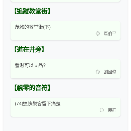
【追蹤教堂街】
茂物的教堂街(下)
◎ 區伯平
【道在井旁】
發財可以立品?
◎ 劉國偉
【飄零的音符】
(74)這快樂會留下痛楚
◎ 麗群