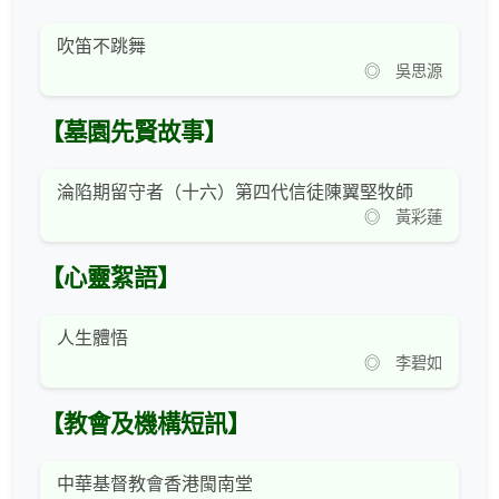
吹笛不跳舞
◎ 吳思源
【墓園先賢故事】
淪陷期留守者（十六）第四代信徒陳翼堅牧師
◎ 黃彩蓮
【心靈絮語】
人生體悟
◎ 李碧如
【教會及機構短訊】
中華基督教會香港閩南堂