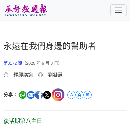
跳至主要內容
永遠在我們身邊的幫助者
第3172 期
（2025 年 6 月 8 日）
◎ 釋經講道 ◎ 劉凝慧
A
分享：
A
簡
復活期第八主日