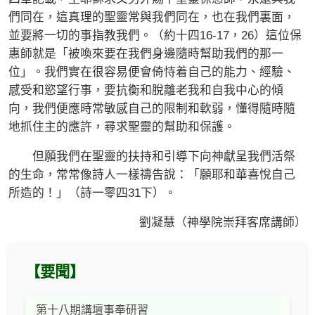
們同在，這真理的聖靈常與我們同在，也在我們裏面，
並要將一切的事指教我們。（約十四16-17，26）這位保
惠師就是「被喚來要在我們身邊隨時幫助我們的那一
位」。我們實在很容易便會倚恃着自己的能力、經驗、
感受和慾望行事，要抗衡和脫離老我和自我中心的傾
向，我們便應時常敏感自己的限制和軟弱，懂得隨時隨
地抓住主的應許，尋求聖靈的幫助和保護。
但願我們在聖靈的扶持和引導下向神獻呈我們活祭
的生命，常常像詩人一樣禱告說：「願耶和華喜悅自己
所造的！」（詩一零四31下）。
劉凝慧（神學院崇拜客席講師）
【要聞】
第十八期講壇事奉研習