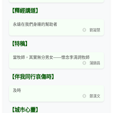
【釋經講道】
永遠在我們身邊的幫助者
◎ 劉凝慧
【特稿】
當牧師，其實無分男女——懷念李清詞牧師
◎ 蒲錦昌
【伴我同行哀傷時】
及時
◎ 鄭漢文
【城市心靈】