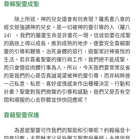
靠賴聖靈成聖
除上所述，神的兒女還會有何表現？羅馬書八章的
經文就強調神的兒女，是一切被神的靈引導的人（羅八
14）。我們的屬靈生命並非曇花一現，信徒如要在成聖
的路途上得以成長，進到成熟的地步，便要完全靠賴聖
靈的引導和鞭策，治死身體的惡行，過聖潔討神喜悅的
生活。若非靠着聖靈的運行與工作，我們絕不能成聖，
而只會隨從肉體行事為人。所以，今天我們要常常反省
的是我們的心是否真誠渴望被神的靈引導，而非純粹按
一己私意、私慾、喜好或情感來作出種種決定、行動和
計畫？聖靈對我們微聲的引導和感動，我們又是否有空
間和順服的心去聆聽並快快回應呢？
靠藉聖靈保護
為甚麼聖靈可作我們的幫助和引導呢？約翰福音十
四章記載，主耶穌求父另外賜下聖靈保惠師，永遠與我