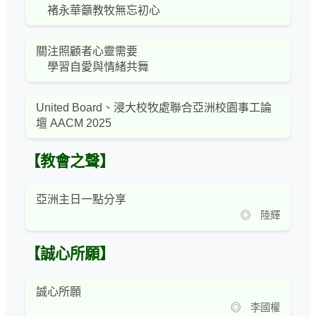
褚永華籲教牧無忘初心
關注照顧者心靈需要
學習自愛與情緒共舞
United Board、浸大校牧處聯合亞洲校園事工論
壇 AACM 2025
【教會之聲】
亞洲主日一點分享
◎ 陸輝
【誠心所願】
誠心所願
◎ 李國權