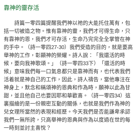
靠神的靈存活
詩篇一零四篇提醒我們神以祂的大能托住萬有，包
括一切被造之物。惟有靠神的靈，我們才可得生命，只
有靠神的恩，我們才可存活，生命乃完完全全掌管在神
的手中。（詩一零四27-30）我們受造的目的，就是要高
舉神的工作，彰顯神的榮耀。詩人說：「我還活的時
候，要向我神歌頌。」（詩一零四33下）「還活的時
候」意味我們每一口氣息都只是靠神而有，也代表我們
活着就是神自己的工作，因此，詩人禱告，當他專注在
神身上，默念和稱頌神的恩典和作為時，願神以此為甘
甜，並且他自己也要因耶和華歡喜。（詩一零四34）這
裏描繪的是一份親密互動的關係，也就是我們作為神的
兒女理所當然的表現和經歷。今天我們是否能謙卑承認
我們一無所誇，只高舉神的恩典與作為以度過在世的每
一時刻並討主喜悅？