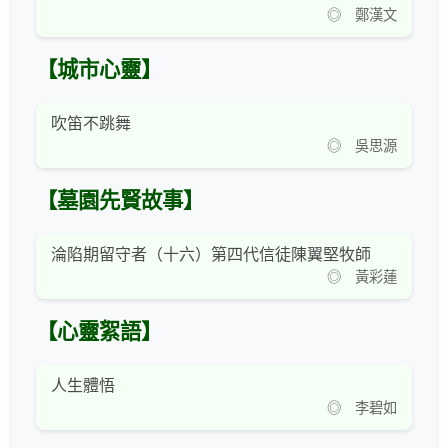
◎ 鄭漢文
【城市心靈】
吹笛不跳舞
◎ 吳思源
【墓園先賢故事】
淪陷期留守者（十六）第四代信徒陳翼堅牧師
◎ 黃彩蓮
【心靈絮語】
人生體悟
◎ 李碧如