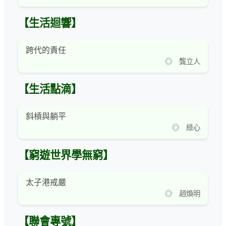
【生活迴響】
跨代的責任
◎ 龔立人
【生活點滴】
斜槓與躺平
◎ 綠心
【窮遊世界學無窮】
太子港戒嚴
◎ 趙煥明
【聯會專號】