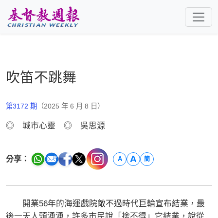
跳至主要內容
吹笛不跳舞
第3172 期
（2025 年 6 月 8 日）
◎ 城市心靈 ◎ 吳思源
A
分享：
A
簡
開業56年的海運戲院敵不過時代巨輪宣布結業，最
後一天人頭湧湧，許多市民說「捨不得」它結業，說從