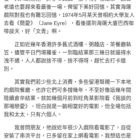
老遠也要趕來看最後一場，俾留下美好回憶。其實海運
戲院對我也有難忘回憶，1974年5月某天曾相約大學友人
去看《簡愛》（Jane Eyre），看後還到海運大廈巴西咖
啡談天，好「文青」啊。
正如近幾年香港許多舊式酒樓、粥麵店、茶餐廳執
笠，儘管平日門堪羅雀，一到臨結業那三幾日就逼得水
洩不通，人人都說捨不得、捨不得呀，趕忙去打卡道
別。
其實我們若少些北上消費，多些留港幫襯一下本地
的戲院餐廳，也許它們可多撐幾年，不至好像這幾年間
陸續倉卒結業。就如幾個月前到旺角某影院看《我談的
那場戀愛》，坦白說是一齣相當好的電影，但全場包括
我和太太，只有六個人。
我曾問朋友，他說近年很少入戲院看電影了，自從
安裝了串流平台，已多留在家上網看電影。我想這也是