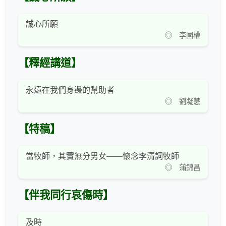
誠心所願
◎ 李國權
【釋經講道】
永遠在我們身邊的幫助者
◎ 劉凝慧
【特稿】
當牧師，其實無分男女——懷念李清詞牧師
◎ 蒲錦昌
【伴我同行哀傷時】
及時