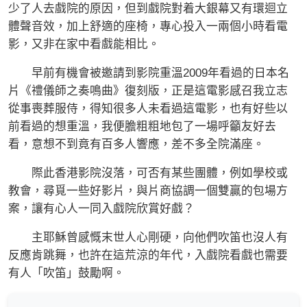
少了人去戲院的原因，但到戲院對着大銀幕又有環迴立
體聲音效，加上舒適的座椅，專心投入一兩個小時看電
影，又非在家中看戲能相比。
早前有機會被邀請到影院重溫2009年看過的日本名
片《禮儀師之奏鳴曲》復刻版，正是這電影感召我立志
從事喪葬服侍，得知很多人未看過這電影，也有好些以
前看過的想重溫，我便膽粗粗地包了一場呼籲友好去
看，意想不到竟有百多人響應，差不多全院滿座。
際此香港影院沒落，可否有某些團體，例如學校或
教會，尋覓一些好影片，與片商協調一個雙贏的包場方
案，讓有心人一同入戲院欣賞好戲？
主耶穌曾感慨末世人心剛硬，向他們吹笛也沒人有
反應肯跳舞，也許在這荒涼的年代，入戲院看戲也需要
有人「吹笛」鼓勵啊。