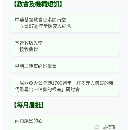
【教會及機構短訊】
中華基督教會香港閩南堂
立會87週年堂慶感恩紀念
基督教啟光堂
按牧典禮
星期二晚查經班聚會
「尼西亞大公會議1700週年：在多元與懷疑的時
代重尋合一信仰的根基」研討會
【每月眉批】
兩顆絕望的心
◎ 施德藩