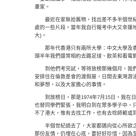
畫家。
最近在家執拾舊物，找出差不多半個世紀
處的一些片段。當年我自行報考中大又幸運
大)。
那年代香港只有兩所大學：中文大學及香
頭半年我們還常相約去踢足球、飲茶和看電
到他們考完試，等待放榜那幾個月，我們
安排住在倫敦差會的渡假屋，日間去東灣游泳
和夢想，以及大家擔心的事情。
到放榜日，那是1974年7月15日，我在
也替同學們緊張，我明白到在眾多學子中，
不了港大，惟有去找工作，也有去唸師範或
半個世紀過去了，大家都邁向從心所欲之
那份友情，仍埋在心底，要好好珍惜，因為