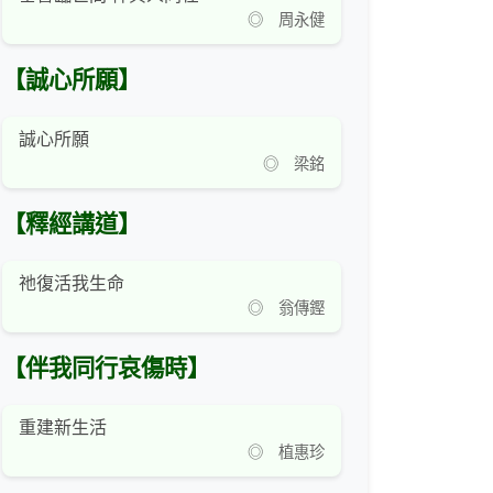
◎ 周永健
【誠心所願】
誠心所願
◎ 梁銘
【釋經講道】
祂復活我生命
◎ 翁傳鏗
【伴我同行哀傷時】
重建新生活
◎ 植惠珍