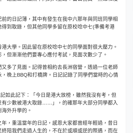
前的日記簿，其中有發生在我中六那年與同班同學相
地得到取錄，但其他同學多留在原校唸中七(準備考港
港大學。因此留在原校唸中七的同學面對很大壓力。
影，但漸漸他們要專心應付考試，見面次數少了。
又多了見面。記得曾相約去長洲宿營，透過一位老師
，晚上BBQ和打橋牌。日記記錄了同學們當時的心情
日記如此記下：「今日是港大放榜，雖然我沒有考，但
只有少數被港大取錄……」，的確那年大部分同學都入
到海外升學的。
年，重溫當年的日記，感恩大家都曾經年輕過，昔日
至終陪我們走過人生的，不在於或順或逆的際遇，而在