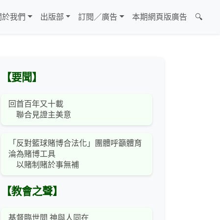
關於我們
出版部
訂閱／廣告
本期網頁版廣告
🔍
【要聞】
回首百年又十載
聯合見證主美意
「反對籃球賭博合法化」團體呼籲體育
淪為賭博工具
以賭制賭於事無補
【教會之聲】
基督臨世間 神與人同在