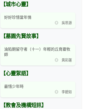
【城市心靈】
好好珍惜當年情
◎ 吳思源
【墓園先賢故事】
淪陷期留守者（十一）年輕的丘育靈牧
師
◎ 黃彩蓮
【心靈絮語】
最惜少年時
◎ 李碧如
【教會及機構短訊】