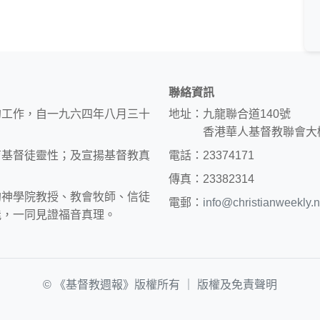
聯絡資訊
的工作，自一九六四年八月三十
地址：九龍聯合道140號
香港華人基督教聯會大
育基督徒靈性；及宣揚基督教真
電話：23374171
傳真：23382314
約神學院教授、教會牧師、信徒
電郵：
info@christianweekly.n
能，一同見證福音真理。
© 《基督教週報》版權所有 ｜
版權及免責聲明