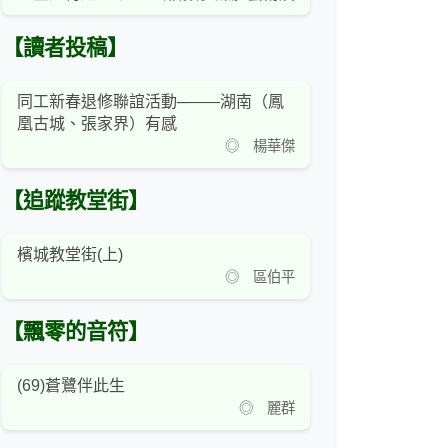
【讀者投稿】
同工新春退修聯誼活動─——湖南（鳳
凰古城、張家界）有感
◎ 楊華傑
【追蹤教堂街】
檳城教堂街(上)
◎ 區伯平
【飄零的音符】
(69)蒼鷺伴此生
◎ 麗群