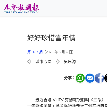
跳至主要內容
好好珍惜當年情
第3167 期
（2025 年 5 月 4 日）
◎ 城市心靈 ◎ 吳思源
分享：
最近香港 ViuTV 有齣電視劇叫《三命
一隻斷線風箏，陰差陽錯地走進三個平行時