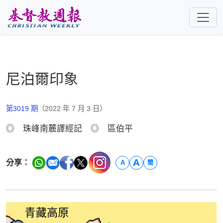
跳至主要內容
尼泊爾印象
第3019 期
（2022 年 7 月 3 日）
◎ 珠峰南麓譯經記 ◎ 區伯平
A
分享：
A
簡