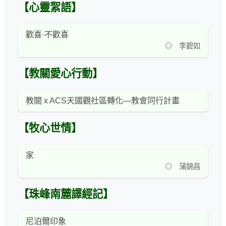
【心靈絮語】
歡喜·不歡喜
◎ 李碧如
【教關愛心行動】
教關 x ACS天國觀社區轉化—教會同行計畫
【牧心世情】
家
◎ 蒲錦昌
【珠峰南麓譯經記】
尼泊爾印象