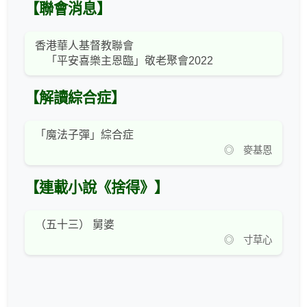
【聯會消息】
香港華人基督教聯會
「平安喜樂主恩臨」敬老聚會2022
【解讀綜合症】
「魔法子彈」綜合症
◎ 麥基恩
【連載小說《捨得》】
（五十三） 舅婆
◎ 寸草心