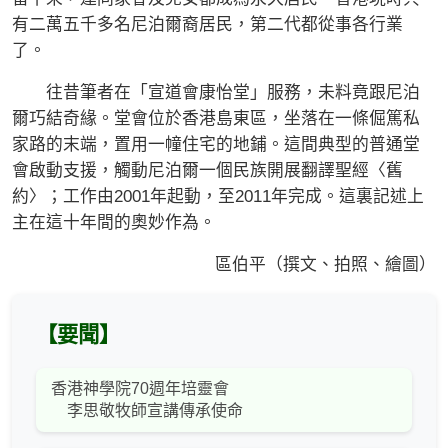
有二萬五千多名尼泊爾裔居民，第二代都從事各行業
了。
往昔筆者在「宣道會康怡堂」服務，未料竟跟尼泊
爾巧結奇緣。堂會位於香港島東區，坐落在一條倔篤私
家路的末端，置用一幢住宅的地鋪。這間典型的普通堂
會啟動支援，觸動尼泊爾一個民族開展翻譯聖經〈舊
約〉；工作由2001年起動，至2011年完成。這裏記述上
主在這十年間的奧妙作為。
區伯平（撰文、拍照、繪圖）
【要聞】
香港神學院70週年培靈會
李思敬牧師宣講傳承使命