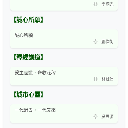
◎ 李炳光
【誠心所願】
誠心所願
◎ 鄺偉衡
【釋經講道】
蒙主差遣．齊收莊稼
◎ 林誠信
【城市心靈】
一代過去，一代又來
◎ 吳思源