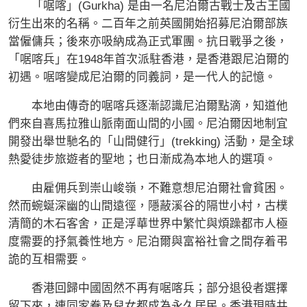
「啹喀」(Gurkha) 是由一名尼泊爾古戰士及古王國
衍生出來的名稱。二百年之前英國開始招募尼泊爾部族
當僱傭兵；後來亦吸納成為正式軍團。抗日戰爭之後，
「啹喀兵」在1948年首次派駐香港，是香港跟尼泊爾的
初遇。啹喀變成尼泊爾的同義詞，是一代人的記憶。
本地由傳奇的啹喀兵逐漸認識尼泊爾點滴，知道他
們來自喜馬拉雅山脈南面山間的小國。尼泊爾因地制宜
開發出舉世馳名的「山間健行」(trekking) 活動，是全球
熱愛徒步旅遊者的聖地；也日漸成為本地人的選項。
由雇佣兵到崇山峻嶺，不難意想尼泊爾社會貧困。
然而蜿蜒深幽的山間遠徑，隱蔽溪谷的隔世小村，古樸
清簡的木石客舍，正是浮華世界中繁忙與煩躁都市人極
度需要的抒氣養性地方。尼泊爾與富裕社會之間存着弔
詭的互相需要。
香港回歸中國固然不再有啹喀兵；部分退役者選擇
留下來，連同家眷及兒女都成為永久居民。香港現時共