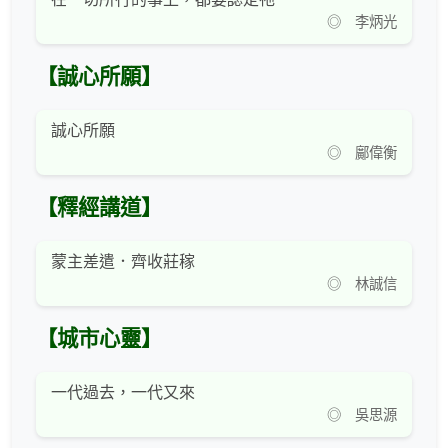
◎ 李炳光
【誠心所願】
誠心所願
◎ 鄺偉衡
【釋經講道】
蒙主差遣．齊收莊稼
◎ 林誠信
【城市心靈】
一代過去，一代又來
◎ 吳思源