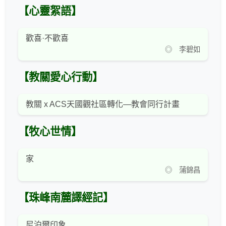
【心靈絮語】
歡喜·不歡喜
◎ 李碧如
【教關愛心行動】
教關 x ACS天國觀社區轉化—教會同行計畫
【牧心世情】
家
◎ 蒲錦昌
【珠峰南麓譯經記】
尼泊爾印象