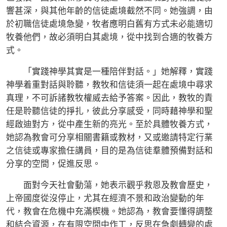
響甚深，與其他年齡的信徒處境截然不同。她強調，由
於初職信徒處境急變，牧者應明白舊有方式未必能適切
牧養他們，故必須明白其處境，從中找到合適的牧養方
式。
「實踐神學其實是一種陪伴對話。」她解釋，實踐
神學着重對話與聆聽，教牧和信徒須一起在處境中尋求
真理，不可訴諸教牧權威去給予答案。因此，教牧的責
任是聆聽信徒的掙扎，彼此分享感受，同時藉神學和聖
經啟迪對方，從中產生新的亮光。至於具體牧養方式，
她認為教會可分享相關書籍或教材，又或邀請特定行業
之信徒或專家擔任講員，目的是為信徒羣體預備對話和
分享的空間，促進反思。
面對今天社會動蕩，她表示觀乎救恩及教會歷史，
上帝國度從沒停止，尤其在經濟不景和政治變動的年
代，教會在危機中充滿楔機。她認為，教會要懂得調整
和結合資源，在有限空間中作工，反思在急劇轉變的處