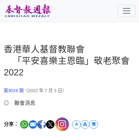
跳至主要內容
香港華人基督教聯會
「平安喜樂主恩臨」敬老聚會
2022
第3019 期
（2022 年 7 月 3 日）
◎ 聯會消息
A
分享：
A
簡