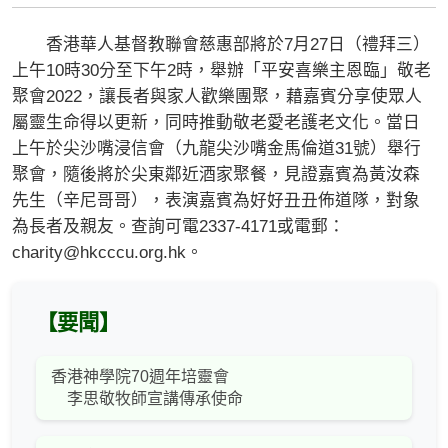
香港華人基督教聯會慈惠部將於7月27日（禮拜三）
上午10時30分至下午2時，舉辦「平安喜樂主恩臨」敬老
聚會2022，讓長者與家人歡樂團聚，藉嘉賓分享使眾人
屬靈生命得以更新，同時推動敬老愛老護老文化。當日
上午於尖沙嘴浸信會（九龍尖沙嘴金馬倫道31號）舉行
聚會，隨後將於尖東鄰近酒家聚餐，見證嘉賓為黃汝森
先生（辛尼哥哥），表演嘉賓為好好丑丑佈道隊，對象
為長者及親友。查詢可電2337-4171或電郵：
charity@hkcccu.org.hk
。
【要聞】
香港神學院70週年培靈會
李思敬牧師宣講傳承使命