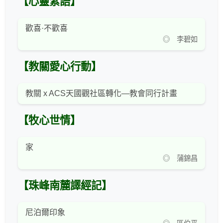
【心靈絮語】
歡喜·不歡喜
◎ 李碧如
【教關愛心行動】
教關 x ACS天國觀社區轉化—教會同行計畫
【牧心世情】
家
◎ 蒲錦昌
【珠峰南麓譯經記】
尼泊爾印象