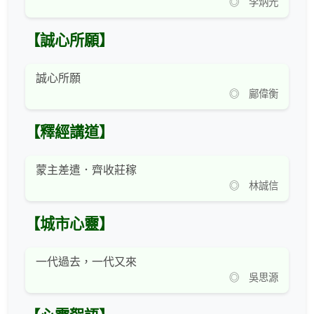
◎ 李炳光
【誠心所願】
誠心所願
◎ 鄺偉衡
【釋經講道】
蒙主差遣．齊收莊稼
◎ 林誠信
【城市心靈】
一代過去，一代又來
◎ 吳思源