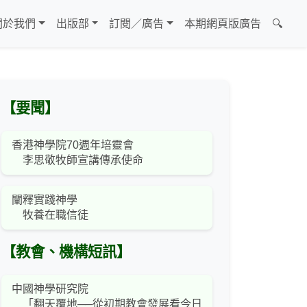
關於我們
出版部
訂閱／廣告
本期網頁版廣告
🔍
【要聞】
香港神學院70週年培靈會
李思敬牧師宣講傳承使命
闡釋實踐神學
牧養在職信徒
【教會、機構短訊】
中國神學研究院
「翻天覆地──從初期教會發展看今日