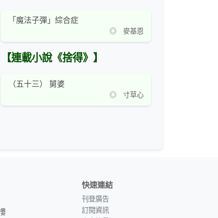
「魔法子彈」綜合症
◎ 麥基恩
【連載小說《捨得》】
（五十三） 舅婆
◎ 寸草心
快速連結
刊登廣告
訂閱資訊
樓