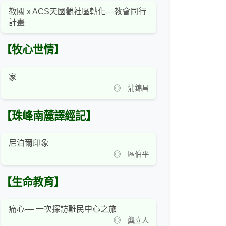
教關 x ACS天國觀社區轉化—教會同行
計畫
【牧心世情】
家
◎ 蒲錦昌
【珠峰南麓譯經記】
尼泊爾印象
◎ 區伯平
【生命教育】
痛心–– 一次探訪難民中心之旅
◎ 龔立人