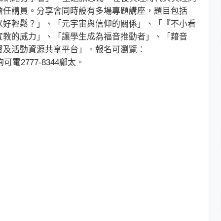
擔任講員。分享會同時設有多場專題講座，題目包括
以好輕鬆？」、「元宇宙與信仰的關係」、「『不小看
宣教的威力」、「讓學生成為福音推動者」、「藉音
習及活動資源共享平台」。報名可瀏覽：
9，查詢可電2777-8344鄺太。