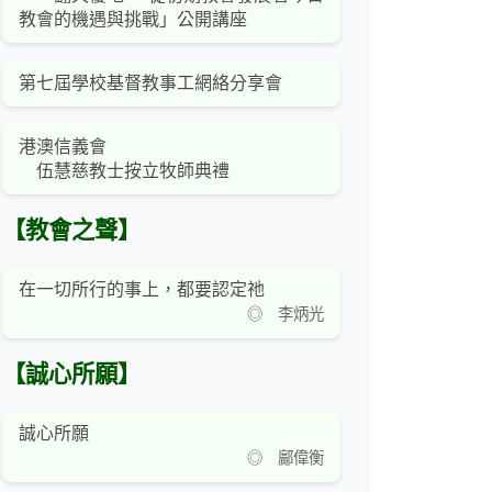
教會的機遇與挑戰」公開講座
第七屆學校基督教事工網絡分享會
港澳信義會
伍慧慈教士按立牧師典禮
【教會之聲】
在一切所行的事上，都要認定祂
◎ 李炳光
【誠心所願】
誠心所願
◎ 鄺偉衡