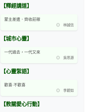
【釋經講道】
蒙主差遣．齊收莊稼
◎ 林誠信
【城市心靈】
一代過去，一代又來
◎ 吳思源
【心靈絮語】
歡喜·不歡喜
◎ 李碧如
【教關愛心行動】