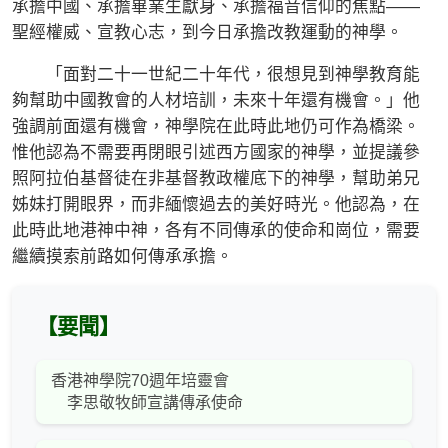
承擔中國、承擔畢業生獻身、承擔福音信仰的焦點——
聖經權威、宣教心志，到今日承擔改教運動的神學。
「面對二十一世紀二十年代，很想見到神學教育能
夠幫助中國教會的人材培訓，未來十年還有機會。」他
強調前面還有機會，神學院在此時此地仍可作為橋梁。
惟他認為不需要再閉眼引述西方國家的神學，並提議參
照阿拉伯基督徒在非基督教政權底下的神學，幫助弟兄
姊妹打開眼界，而非緬懷過去的美好時光。他認為，在
此時此地港神中神，各有不同傳承的使命和崗位，需要
繼續摸索前路如何傳承承擔。
【要聞】
香港神學院70週年培靈會
李思敬牧師宣講傳承使命