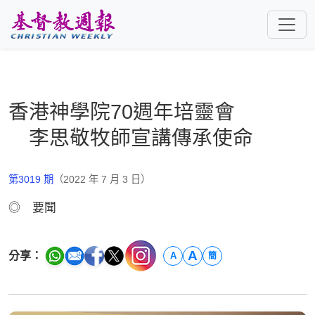
跳至主要內容
香港神學院70週年培靈會
李思敬牧師宣講傳承使命
第3019 期
（2022 年 7 月 3 日）
◎ 要聞
A
分享：
A
簡