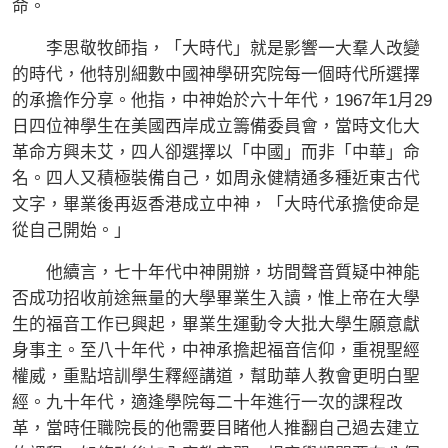
命。
李思敬牧師指，「大時代」就是影響一大羣人改變
的時代，他特別細數中國神學研究院每一個時代所選擇
的承擔作分享。他指，中神始於六十年代，1967年1月29
日四位神學生在美國西岸成立籌備委員會，當時文化大
革命方興未艾，四人卻選擇以「中國」而非「中華」命
名。四人又積極裝備自己，如周永健精通多種近東古代
文字，畢業後再返香港成立中神，「大時代承擔使命是
從自己開始。」
他續言，七十年代中神開辦，坊間聲音質疑中神能
否成功招收前途無量的大學畢業生入讀，惟上帝在大學
生的福音工作已興起，畢業生運動令大批大學生願意獻
身事主。至八十年代，中神承擔起福音信仰，重視聖經
權威，重點培訓學生釋經講道，幫助華人教會更明白聖
經。九十年代，適逢學院每二十年進行一次的課程改
革，當時任職院長的他需要目睹他人推翻自己過去建立