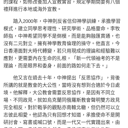
的課程，如修改後加入宣教實習，規定學期間要有八個
禮拜進行本地或海外宣教。
踏入2000年，中神則反省信仰神學訓練，承擔學習
模式，建立同學思考理性、研究學術、品格靈命。李牧
師指，中神希望同學不是倒模，而是能夠融匯貫通，也
沒有二元對立，擁有神學教育倫理的操守。他直言，今
日香港面對大時代轉變，若只用現成的理論和經驗難以
應對，更需要內在生命的扎根，「新一代領袖考的不是
理論，而是眼界和委身，前面的路如何走下去。」
他又言在過去十年，中神提出「反思協作」，背後
所講的就是教會的大公性，當時沒有想到合適於今日處
境。他解釋，大公教會需要反思協作，是因有不同立
場、不同政見，就如烏克蘭同俄羅斯教會聲明雙方政見
完全相反，對於戰爭的觀點亦南轅北轍，但仍然可以立
志彼此相愛。他認為只有回想才知道，承擔使命不是開
研討會、寫書或喊口號，而是一代又一代實踐出來，由