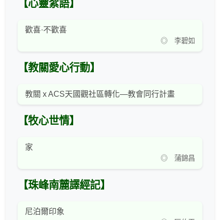
【心靈絮語】
歡喜·不歡喜
◎ 李碧如
【教關愛心行動】
教關 x ACS天國觀社區轉化—教會同行計畫
【牧心世情】
家
◎ 蒲錦昌
【珠峰南麓譯經記】
尼泊爾印象