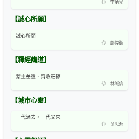
◎ 李炳光
【誠心所願】
誠心所願
◎ 鄺偉衡
【釋經講道】
蒙主差遣．齊收莊稼
◎ 林誠信
【城市心靈】
一代過去，一代又來
◎ 吳思源