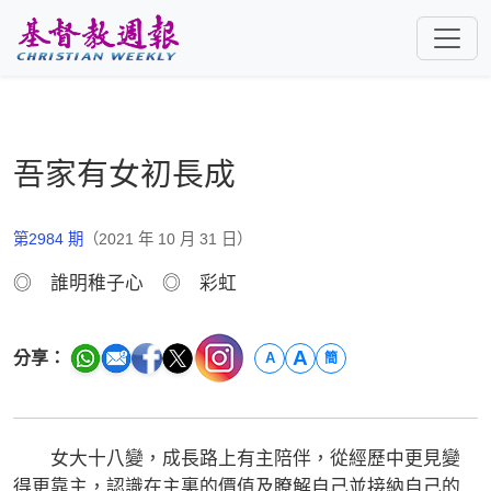
跳至主要內容
吾家有女初長成
第2984 期
（2021 年 10 月 31 日）
◎ 誰明稚子心 ◎ 彩虹
A
分享：
A
簡
女大十八變，成長路上有主陪伴，從經歷中更見變
得更靠主，認識在主裏的價值及瞭解自己並接納自己的