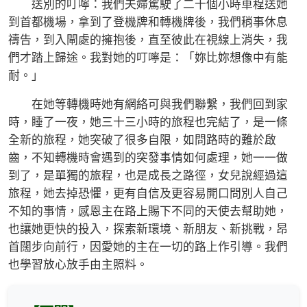
送別的叮嚀：我們夫婦駕駛了二十個小時車程送她
到首都機場，拿到了登機牌和轉機牌後，我們稍事休息
禱告，到入閘處的擁抱後，直至彼此在視線上消失，我
們才踏上歸途。我對她的叮嚀是：「妳比妳想像中有能
耐。」
在她等轉機時她有網絡可與我們聯繫，我們回到家
時，睡了一夜，她三十三小時的旅程也完結了，是一條
全新的旅程，她突破了很多自限，如問路時的難於啟
齒，不知轉機時會遇到的突發事情如何處理，她一一做
到了，是單獨的旅程，也是成長之路徑，女兒說經過這
旅程，她去掉恐懼，更有自信及更容易開口問別人自己
不知的事情，感恩主在路上賜下不同的天使去幫助她，
也讓她更快的投入，探索新環境、新朋友、新挑戰，昂
首闊步向前行，因愛她的主在一切的路上作引導。我們
也學習放心放手由主照料。