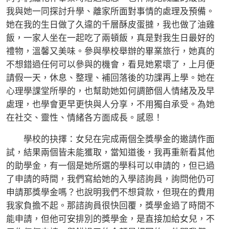
我與她一同探討升學、離家所面對事情的處理及預備。
她在我的生日做了久違的千層酥皮蛋撻，我也做了油雞
飯，一家人坐在一起吃了兩頓飯，真是對我生日最好的
禮物，溫馨又美味。參與學校舉辦的畢業旅行，她真的
不想錯過任何可以參與的機會，看見她累壞了，上月便
請假一天，休息、整理、補回落後的功課再上學。她在
心理學課堂所學的，也幫助她如何調節個人情緒及及早
處理，也學會更早更快與人分享，不用獨自承受。為她
在社交、靈性、情緒各方面成長。感恩！
學校的抉擇：女兒在完成兩個全獎學金的邀請作面
試，結果兩個皆未能獲取，當知道後，我再重新看其他
的助學金，有一個是她所選的學科可以申請的，但已過
了申請的時間，我們寫給她的入學諮詢員，詢問他仍可
申請那獎學金嗎？也說明我們不想貸款，但現在的費用
我家負擔不起。那諮詢員很快回覆，獎學金過了時間不
能申請，但他可安排別的獎學金，是直接加給女兒，不