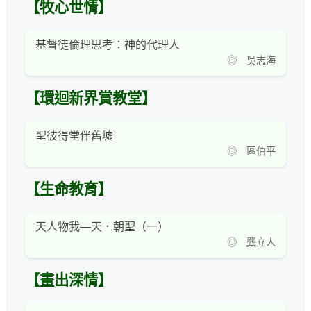
【牧心世情】
基督徒倫理思考：神的代理人
◎ 吳志海
【環迴新界賞教堂】
聖彼得堂伴舊墟
◎ 區伯平
【生命教育】
天人物我—天．朝聖（一）
◎ 龔立人
【畫出深情】