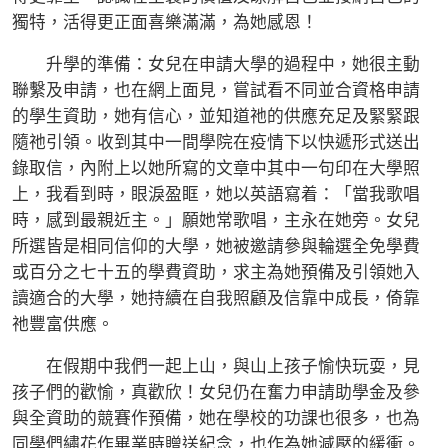
獨特，活得更正面喜樂滿滿，為她感恩！
升學的準備：女兒在申請大學的過程中，她很主動
聯繫及申請，也在網上面見，嘗試看不同並合資格申請
的學生資助，她有信心，並知道祂的供應充足及緊緊跟
隨祂引領。收到其中一間學院在疫情下以快遞形式送出
錄取信，內附上以她所寫的文章中其中一句印在大學照
上，我看到時，眼淚盈眶，她以英語寫着：「當我歌唱
時，感到最親近主。」願她常歌唱，主永在她旁。女兒
所選皆是相同信仰的大學，她被邀請參與輪選全免學費
或百分之七十五的學費資助，求主為她預備及引領她入
讀適合的大學，她持續在自我照顧及信靠中成長，倚靠
祂豐富供應。
在假期中我們一起上山，與山上孩子愉快玩耍，見
孩子們的歡愉，真歡欣！女兒仍在奮力申請助學金及參
與全資助的競賽作預備，她在學校的功課也很多，也為
同學們繡花作畢業時贈送紀念，也作為她減壓的緩衝。