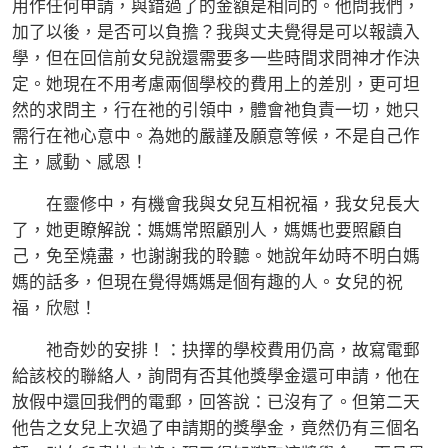
用作任何申請，與錯過了的金額是相同的。他問我們，
加了以後，是否可以負擔？我與丈夫覺得是可以報讀入
學，但在回信前女兒說還需要多一些時間求問神才作決
定。她現在不用考慮兩個學校的費用上的差別，更可坦
然的求問主，行在祂的引領中，體會祂負責一切，她只
需行在祂心意中。為她的嚴謹及願意等候，不是自己作
主，感動、感恩！
在靈修中，有機會我與女兒互相祝福，我女兒長大
了，她更瞭解說：媽媽常照顧別人，媽媽也要照顧自
己，免至燒盡，也謝謝我的聆聽。她說年幼時不明白媽
媽的話多，但現在覺得媽媽是個有趣的人。女兒的祝
福，欣慰！
祂奇妙的安排！：抉擇的學校費用仍高，故寫電郵
給該校的聯絡人，詢問有否其他獎學金還可申請，他在
放假中還回我們的電郵，回答說：已沒有了。但第二天
他告之女兒上次過了申請期的獎學金，竟然仍有三個名