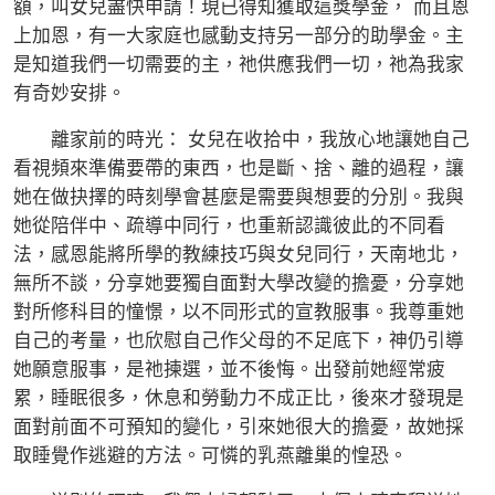
額，叫女兒盡快申請！現已得知獲取這獎學金， 而且恩
上加恩，有一大家庭也感動支持另一部分的助學金。主
是知道我們一切需要的主，祂供應我們一切，祂為我家
有奇妙安排。
離家前的時光： 女兒在收拾中，我放心地讓她自己
看視頻來準備要帶的東西，也是斷、捨、離的過程，讓
她在做抉擇的時刻學會甚麼是需要與想要的分別。我與
她從陪伴中、疏導中同行，也重新認識彼此的不同看
法，感恩能將所學的教練技巧與女兒同行，天南地北，
無所不談，分享她要獨自面對大學改變的擔憂，分享她
對所修科目的憧憬，以不同形式的宣教服事。我尊重她
自己的考量，也欣慰自己作父母的不足底下，神仍引導
她願意服事，是祂揀選，並不後悔。出發前她經常疲
累，睡眠很多，休息和勞動力不成正比，後來才發現是
面對前面不可預知的變化，引來她很大的擔憂，故她採
取睡覺作逃避的方法。可憐的乳燕離巢的惶恐。