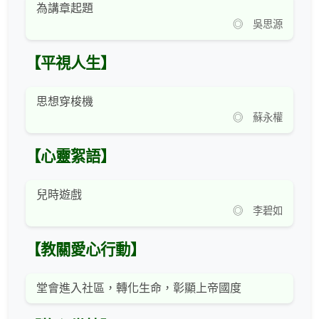
為講章起題
◎ 吳思源
【平視人生】
思想穿梭機
◎ 蘇永權
【心靈絮語】
兒時遊戲
◎ 李碧如
【教關愛心行動】
堂會進入社區，轉化生命，彰顯上帝國度