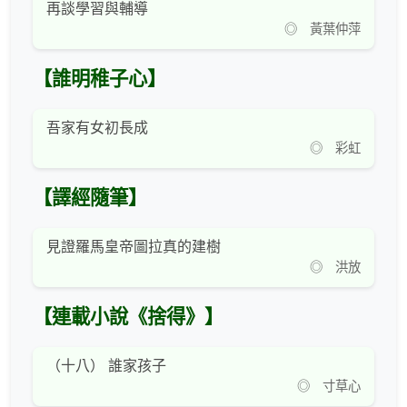
再談學習與輔導
◎ 黃葉仲萍
【誰明稚子心】
吾家有女初長成
◎ 彩虹
【譯經隨筆】
見證羅馬皇帝圖拉真的建樹
◎ 洪放
【連載小說《捨得》】
（十八） 誰家孩子
◎ 寸草心