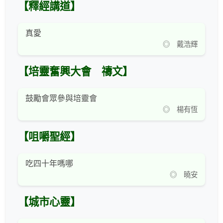
【釋經講道】
真愛
◎ 戴浩輝
【培靈奮興大會 禱文】
鼓勵會眾參與培靈會
◎ 楊有恆
【咀嚼聖經】
吃四十年嗎哪
◎ 曉安
【城市心靈】