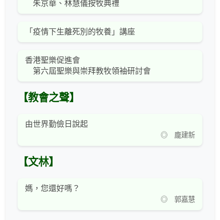
朱京華、林慧儀按牧典禮
「疫情下生離死別的牧養」講座
香港聖樂促進會
第六屆聖樂與崇拜教牧領袖研討會
【教會之聲】
由世界勤儉日說起
◎ 龐建新
【文林】
媽，您還好嗎？
◎ 郭嘉慧