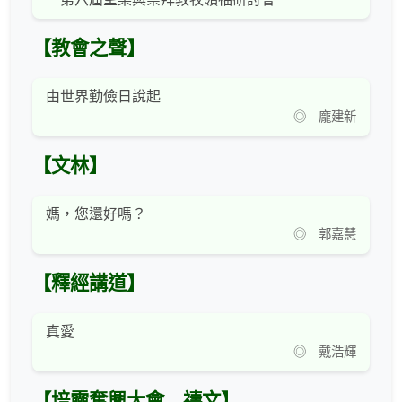
【教會之聲】
由世界勤儉日說起
◎ 龐建新
【文林】
媽，您還好嗎？
◎ 郭嘉慧
【釋經講道】
真愛
◎ 戴浩輝
【培靈奮興大會 禱文】