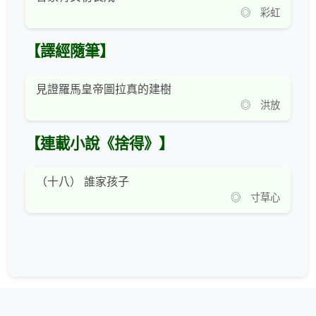
◎ 彩虹
【譯經隨筆】
見證羅馬皇帝圖拉真的建樹
◎ 洪放
【連載小說《捨得》】
（十八） 誰家孩子
◎ 寸草心