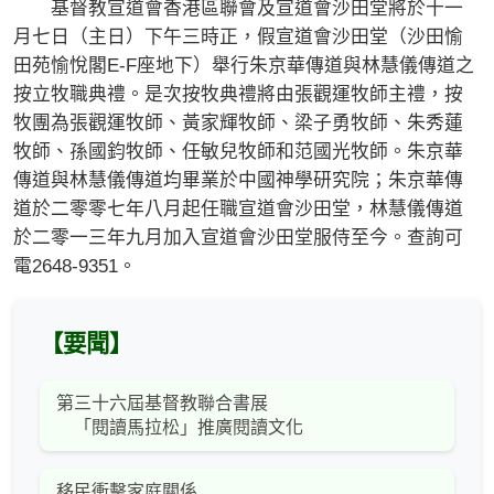
基督教宣道會香港區聯會及宣道會沙田堂將於十一
月七日（主日）下午三時正，假宣道會沙田堂（沙田愉
田苑愉悅閣E-F座地下）舉行朱京華傳道與林慧儀傳道之
按立牧職典禮。是次按牧典禮將由張觀運牧師主禮，按
牧團為張觀運牧師、黃家輝牧師、梁子勇牧師、朱秀蓮
牧師、孫國鈞牧師、任敏兒牧師和范國光牧師。朱京華
傳道與林慧儀傳道均畢業於中國神學研究院；朱京華傳
道於二零零七年八月起任職宣道會沙田堂，林慧儀傳道
於二零一三年九月加入宣道會沙田堂服侍至今。查詢可
電2648-9351。
【要聞】
第三十六屆基督教聯合書展
「閱讀馬拉松」推廣閱讀文化
移民衝擊家庭關係