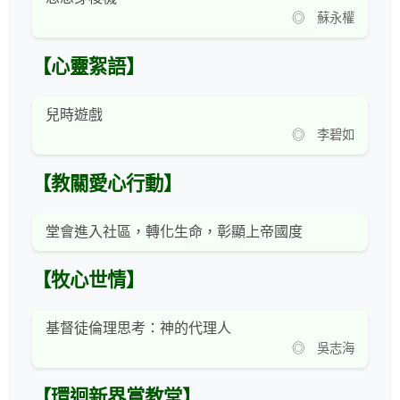
◎ 蘇永權
【心靈絮語】
兒時遊戲
◎ 李碧如
【教關愛心行動】
堂會進入社區，轉化生命，彰顯上帝國度
【牧心世情】
基督徒倫理思考：神的代理人
◎ 吳志海
【環迴新界賞教堂】