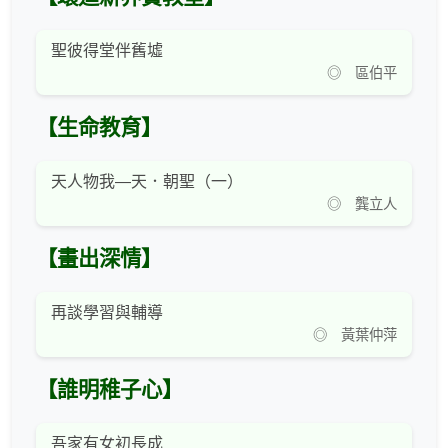
聖彼得堂伴舊墟
◎ 區伯平
【生命教育】
天人物我—天．朝聖（一）
◎ 龔立人
【畫出深情】
再談學習與輔導
◎ 黃葉仲萍
【誰明稚子心】
吾家有女初長成