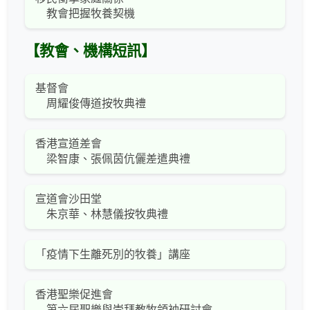
教會把握牧養契機
【教會、機構短訊】
基督會
周耀俊傳道按牧典禮
香港宣道差會
梁智康、張佩茵伉儷差遣典禮
宣道會沙田堂
朱京華、林慧儀按牧典禮
「疫情下生離死別的牧養」講座
香港聖樂促進會
第六屆聖樂與崇拜教牧領袖研討會