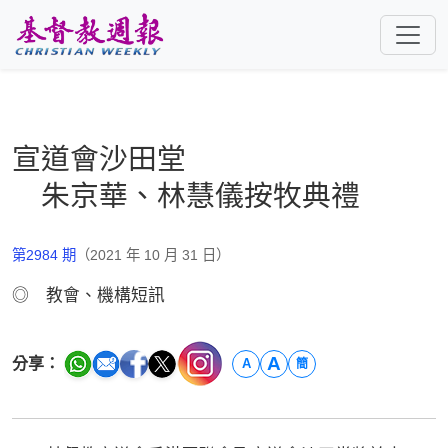
跳至主要內容
宣道會沙田堂
朱京華、林慧儀按牧典禮
第2984 期
（2021 年 10 月 31 日）
◎ 教會、機構短訊
A
分享：
A
簡