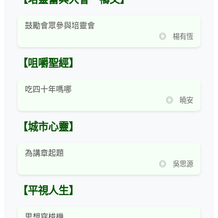
鼓勵會眾參與培靈會
◎ 楊有恆
【咀嚼聖經】
吃四十年嗎哪
◎ 曉安
【城市心靈】
為講章起題
◎ 吳思源
【平視人生】
思想穿梭機