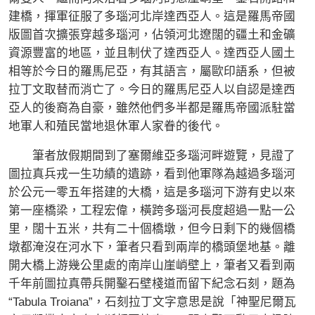
建橋，揮軍征服了多瑙河北岸達西亞人。這是羅馬帝國
版圖首次擴張穿越多瑙河，佔領河北遼闊的疆土和金礦
資源豐富的地區，並且制伏了達西亞人。達西亞人國土
相等於今日的羅馬尼亞，有其語言，屬歐印語系，但被
拉丁文取替而消亡了。今日的羅馬尼亞人以自認是達西
亞人的後裔為自豪，雖然他們多半都是羅馬帝國派駐當
地軍人和殖民當地退休軍人家眷的後代。
筆者放假期間到了塞爾維亞多瑙河畔遊覽，見證了
圖拉真兵戎一生功績的遺跡，看到他軍隊為越過多瑙河
於公元一零五年搭建的大橋，這是多瑙河下游有史以來
第一座橋梁，工程宏偉，橫跨多瑙河長度超過一點一公
里，闊十五米，共有二十個橋墩，但今日剩下的幾個橋
墩都淹沒在河水下，筆者只看到兩岸的橋頭堡地基。離
開大橋上游幾公里處的南岸山崖峭壁上，筆者又看到兩
千年前圖拉真帶兵開鑿石壁棧道而留下紀念石刻，題為
“Tabula Troiana”，石刻拉丁文字意思是說「神聖尼爾瓦