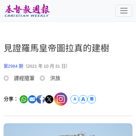
跳至主要內容
見證羅馬皇帝圖拉真的建樹
第2984 期
（2021 年 10 月 31 日）
◎ 譯經隨筆 ◎ 洪放
A
分享：
A
簡