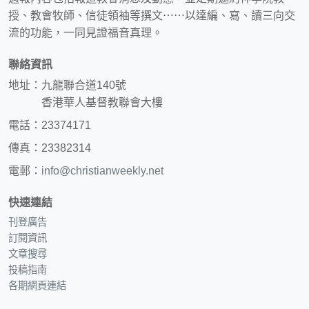
授、教會牧師、信徒領袖等撰文⋯⋯以達編、寫、讀三向交
流的功能，一同見證福音真理。
聯絡資訊
地址：九龍聯合道140號
香港華人基督教聯會大樓
電話：23374171
傳真：23382314
電郵：
info@christianweekly.net
快速連結
刊登廣告
訂閱資訊
文章搜尋
投稿指南
各期網頁連結