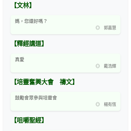
【文林】
媽，您還好嗎？
◎ 郭嘉慧
【釋經講道】
真愛
◎ 戴浩輝
【培靈奮興大會 禱文】
鼓勵會眾參與培靈會
◎ 楊有恆
【咀嚼聖經】