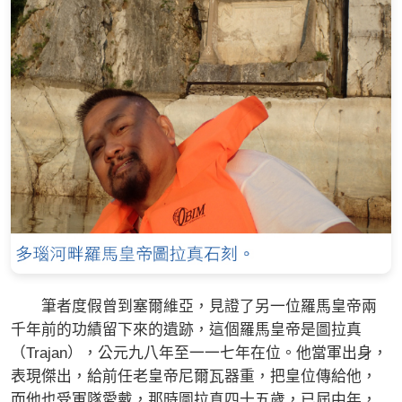
筆者度假曾到塞爾維亞，見證了另一位羅馬皇帝兩
千年前的功績留下來的遺跡，這個羅馬皇帝是圖拉真
（Trajan），公元九八年至一一七年在位。他當軍出身，
表現傑出，給前任老皇帝尼爾瓦器重，把皇位傳給他，
而他也受軍隊愛戴，那時圖拉真四十五歲，已屆中年，