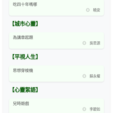
吃四十年嗎哪
◎ 曉安
【城市心靈】
為講章起題
◎ 吳思源
【平視人生】
思想穿梭機
◎ 蘇永權
【心靈絮語】
兒時遊戲
◎ 李碧如