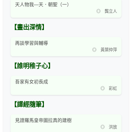
天人物我—天．朝聖（一）
◎ 龔立人
【畫出深情】
再談學習與輔導
◎ 黃葉仲萍
【誰明稚子心】
吾家有女初長成
◎ 彩虹
【譯經隨筆】
見證羅馬皇帝圖拉真的建樹
◎ 洪放