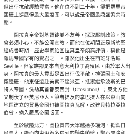
但出征抗敵經驗豐富。他在位不到二十年，卻把羅馬帝
國疆土擴展得最大最遼闊，可以說是帝國最鼎盛繁榮時
期。
圖拉真皇帝對基督徒並不友善，採取壓制政策，教
會必須小心，不能公開宣教，而他在位期間正是新約聖
經成書時期。歷史學家給圖拉真皇帝頗高評價，稱他是
羅馬帝國罕有的賢君之一。雖然他出生在西班牙名城
Seville，但家族卻是來自意大利拉丁裔殖民。由於軍人出
身，圖拉真的最大貢獻是四出征伐平敵，擴張國土和安
攘邊疆。他東征遠赴美索不達米亞，抵禦繼承波斯的巴
特人帝國，洗劫其首都泰西封（Ctesiphon）；東北方他
又制伏了亞美尼亞人。筆者提及的拿巴提人在以東山崗
地區建立的貿易帝國也被圖拉真瓦解，改建貝特拉亞拉
伯省，納入羅馬帝國版圖。
至於歐陸北方，圖拉真帶大軍越過多瑙河，抵禦日
爾曼人，繼而向東沿着多瑙河的懸崖峭壁，鑿石開路和