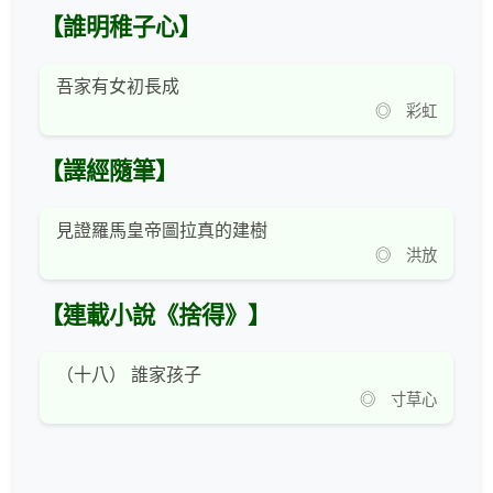
【誰明稚子心】
吾家有女初長成
◎ 彩虹
【譯經隨筆】
見證羅馬皇帝圖拉真的建樹
◎ 洪放
【連載小說《捨得》】
（十八） 誰家孩子
◎ 寸草心