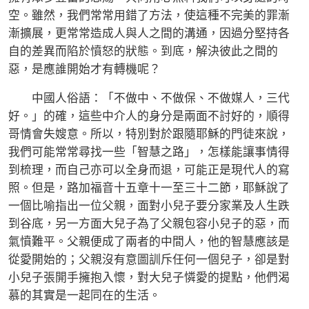
空。雖然，我們常常用錯了方法，使這種不完美的罪漸
漸擴展，更常常造成人與人之間的溝通，因過分堅持各
自的差異而陷於憤怒的狀態。到底，解決彼此之間的
惡，是應誰開始才有轉機呢？
中國人俗語：「不做中、不做保、不做媒人，三代
好。」的確，這些中介人的身分是兩面不討好的，順得
哥情會失嫂意。所以，特別對於跟隨耶穌的門徒來說，
我們可能常常尋找一些「智慧之路」，怎樣能讓事情得
到梳理，而自己亦可以全身而退，可能正是現代人的寫
照。但是，路加福音十五章十一至三十二節，耶穌說了
一個比喻指出一位父親，面對小兒子要分家業及人生跌
到谷底，另一方面大兒子為了父親包容小兒子的惡，而
氣憤難平。父親便成了兩者的中間人，他的智慧應該是
從愛開始的；父親沒有意圖訓斥任何一個兒子，卻是對
小兒子張開手擁抱入懷，對大兒子憐愛的提點，他們渴
慕的其實是一起同在的生活。