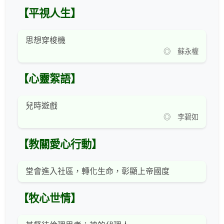
【平視人生】
思想穿梭機
◎ 蘇永權
【心靈絮語】
兒時遊戲
◎ 李碧如
【教關愛心行動】
堂會進入社區，轉化生命，彰顯上帝國度
【牧心世情】