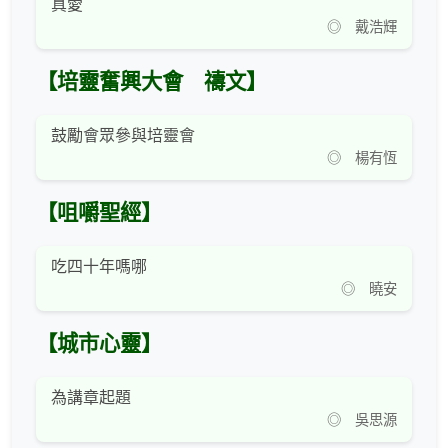
真愛
◎ 戴浩輝
【培靈奮興大會 禱文】
鼓勵會眾參與培靈會
◎ 楊有恆
【咀嚼聖經】
吃四十年嗎哪
◎ 曉安
【城市心靈】
為講章起題
◎ 吳思源