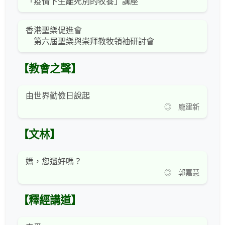
「疫情下生離死別的牧養」講座
香港聖樂促進會
第六屆聖樂與崇拜教牧領袖研討會
【教會之聲】
由世界勤儉日說起
◎ 龐建新
【文林】
媽，您還好嗎？
◎ 郭嘉慧
【釋經講道】