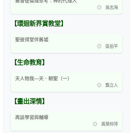
基督徒倫理思考：神的代理人
◎ 吳志海
【環迴新界賞教堂】
聖彼得堂伴舊墟
◎ 區伯平
【生命教育】
天人物我—天．朝聖（一）
◎ 龔立人
【畫出深情】
再談學習與輔導
◎ 黃葉仲萍