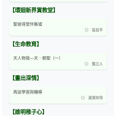
【環迴新界賞教堂】
聖彼得堂伴舊墟
◎ 區伯平
【生命教育】
天人物我—天．朝聖（一）
◎ 龔立人
【畫出深情】
再談學習與輔導
◎ 黃葉仲萍
【誰明稚子心】