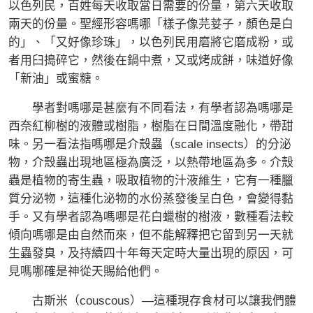
以色列民，百姓每天收取當日需要的份量，第六天收取
兩天的份量。聖經形容嗎哪「樣子像芫荽子，顏色是白
的」、「又好像珍珠」，以色列民用磨將它磨成粉，或
者用臼搗碎它，然後在鍋中煮，又或烤成餅，味道好像
「新油」或蜜糖。
學者對嗎哪是甚麼有不同看法，有學者認為嗎哪是
西奈紅柳樹的液體或樹脂，樹脂在日間溫度融化，帶甜
味。另一看法指嗎哪是介殼蟲（scale insects）的分泌
物，介殼蟲出現地區極為廣泛，以熱帶地區為多。介殼
蟲是植物的寄生蟲，吸取植物的汁液維生，它有一種臘
質分泌物，這種化泌物的水份蒸發後呈白色，會變得黏
手。又有學者認為嗎哪是花白蠟樹的樹液，數種看法較
傾向嗎哪是由自然而來，但不能解釋把它留到另一天就
生蟲發臭，及持續四十年每天定時大量出現的原因，可
見嗎哪確是神從天賜給他們。
古斯米（couscous）—這種現存食材可以讓我們體