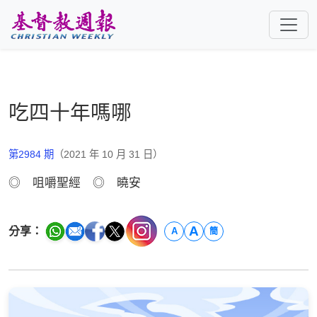
跳至主要內容
吃四十年嗎哪
第2984 期
（2021 年 10 月 31 日）
◎ 咀嚼聖經 ◎ 曉安
A
分享：
A
簡