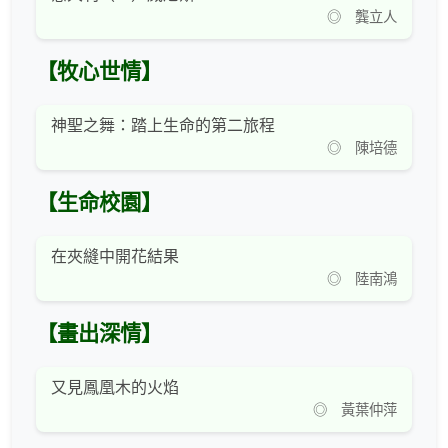
◎ 龔立人
【牧心世情】
神聖之舞：踏上生命的第二旅程
◎ 陳培德
【生命校園】
在夾縫中開花結果
◎ 陸南鴻
【畫出深情】
又見鳳凰木的火焰
◎ 黃葉仲萍