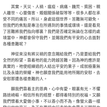
其實，天災、人禍、瘟疫、病痛、饑荒、貧困、親
人離世、心靈傷害、婚姻關係破裂等等，很多人都在承
受不同的痛苦。所以，身處這個世界，苦難無可避免，
但我們的焦點是專注在所遇到的事情或環境，還是看見
了苦難將我們指向哪裏？我們是否確定無論在怎樣的處
境當中，神都會保守我們，並賜我們有平安的心去面對
各種患難呢？
神從來沒有將災禍的意念賜給我們，乃是要給我們
全然的盼望，靠着祂的能力跨越苦難。因為神的應許是
真實的，祂使經練過的人結出平安的果子，成就極重無
比及永遠的榮耀。神也願意我們能用祂所賜的安慰，去
安慰那遭各樣患難的人。
願我們靠着主的恩典，心中有愛，眼裏有光，不懼
路途崎嶇，相信所有的經歷，都得着特別的祝福。又願
我們懷着大愛做小事，不以善小而不為，像螢火蟲一樣