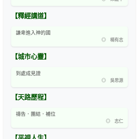
【釋經講道】
謙卑進入神的國
◎ 楊有志
【城市心靈】
到處成見證
◎ 吳思源
【天路歷程】
禱告．團結．補位
◎ 志仁
【平視人生】