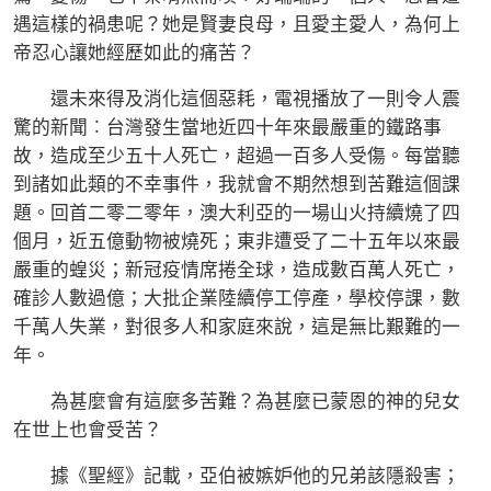
遇這樣的禍患呢？她是賢妻良母，且愛主愛人，為何上
帝忍心讓她經歷如此的痛苦？
還未來得及消化這個惡耗，電視播放了一則令人震
驚的新聞︰台灣發生當地近四十年來最嚴重的鐵路事
故，造成至少五十人死亡，超過一百多人受傷。每當聽
到諸如此類的不幸事件，我就會不期然想到苦難這個課
題。回首二零二零年，澳大利亞的一場山火持續燒了四
個月，近五億動物被燒死；東非遭受了二十五年以來最
嚴重的蝗災；新冠疫情席捲全球，造成數百萬人死亡，
確診人數過億；大批企業陸續停工停產，學校停課，數
千萬人失業，對很多人和家庭來說，這是無比艱難的一
年。
為甚麼會有這麼多苦難？為甚麼已蒙恩的神的兒女
在世上也會受苦？
據《聖經》記載，亞伯被嫉妒他的兄弟該隱殺害；