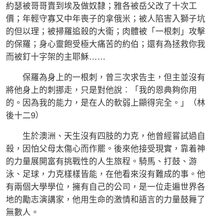
約瑟被哥哥賣到埃及做奴隸；雅各被岳父改了十次工
價；年輕守寡又中年喪子的拿俄米；被人陷害入獅子坑
的但以理；被掃羅追殺的大衞；肉體被「一根刺」攻擊
的保羅；身心靈飽受極大痛苦的約伯；還有為拯救你我
而被釘十字架的主耶穌……
保羅為身上的一根刺，曾三次求告主，但主並沒有
將他身上的刺挪走，只是對他說︰「我的恩典夠你用
的。因為我的能力，是在人的軟弱上顯得完全。」（林
後十二9）
生於澳洲、天生沒有四肢的力克，他曾經嘗試過自
殺，因怕父母太傷心而作罷。後來他接受現實，靠着神
的力量展開富有挑戰性的人生旅程。騎馬、打鼓、游
泳、足球，力克樣樣皆能，在他看來沒有難成的事。他
有兩個大學學位，擁有自己的公司，是一位走遍世界各
地的勵志演講家，他用生命的激情和語言的力量鼓舞了
無數人。