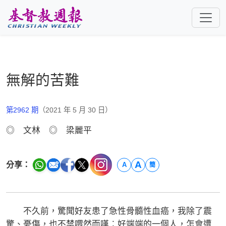
跳至主要內容
無解的苦難
第2962 期
（2021 年 5 月 30 日）
◎ 文林 ◎ 梁麗平
A
分享：
A
簡
不久前，驚聞好友患了急性骨髓性血癌，我除了震
驚、憂傷，也不禁喟然而嘆︰好端端的一個人，怎會遭