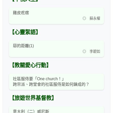
雞皮疙瘩
◎ 蘇永權
【心靈絮語】
惡的距離(1)
◎ 李碧如
【教關愛心行動】
社區服侍要「One church！」
跨宗派、跨堂會的社區服侍是如何鍊成的？
【旅遊世界基督教】
意大利（二）威尼斯