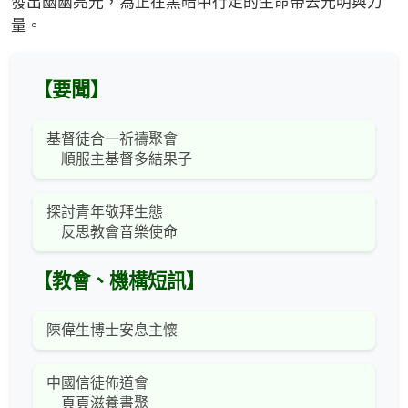
發出幽幽亮光，為正在黑暗中行走的生命帶去光明與力
量。
【要聞】
基督徒合一祈禱聚會
順服主基督多結果子
探討青年敬拜生態
反思教會音樂使命
【教會、機構短訊】
陳偉生博士安息主懷
中國信徒佈道會
頁頁滋養書聚