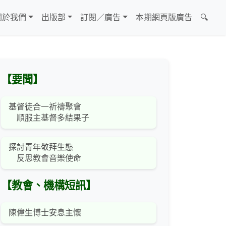
關於我們
出版部
訂閱／廣告
本期網頁版廣告
🔍
【要聞】
基督徒合一祈禱聚會
順服主基督多結果子
探討青年敬拜生態
反思教會音樂使命
【教會、機構短訊】
陳偉生博士安息主懷