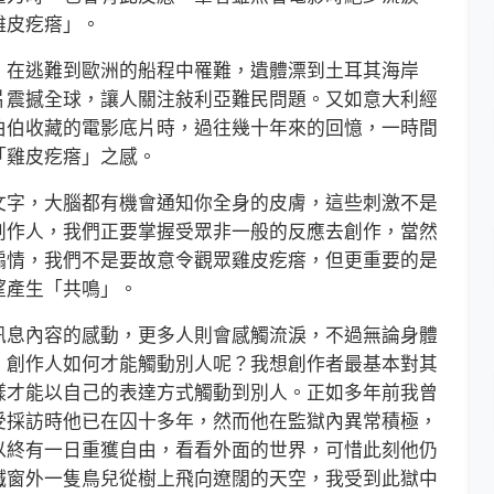
雞皮疙瘩」。
在逃難到歐洲的船程中罹難，遺體漂到土耳其海岸
片震撼全球，讓人關注敍利亞難民問題。又如意大利經
伯伯收藏的電影底片時，過往幾十年來的回憶，一時間
「雞皮疙瘩」之感。
字，大腦都有機會通知你全身的皮膚，這些刺激不是
創作人，我們正要掌握受眾非一般的反應去創作，當然
煽情，我們不是要故意令觀眾雞皮疙瘩，但更重要的是
望產生「共鳴」。
息內容的感動，更多人則會感觸流淚，不過無論身體
。創作人如何才能觸動別人呢？我想創作者最基本對其
樣才能以自己的表達方式觸動到別人。正如多年前我曾
受採訪時他已在囚十多年，然而他在監獄內異常積極，
以終有一日重獲自由，看看外面的世界，可惜此刻他仍
鐵窗外一隻鳥兒從樹上飛向遼闊的天空，我受到此獄中