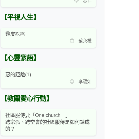
◎ 志仁
【平視人生】
雞皮疙瘩
◎ 蘇永權
【心靈絮語】
惡的距離(1)
◎ 李碧如
【教關愛心行動】
社區服侍要「One church！」
跨宗派、跨堂會的社區服侍是如何鍊成
的？