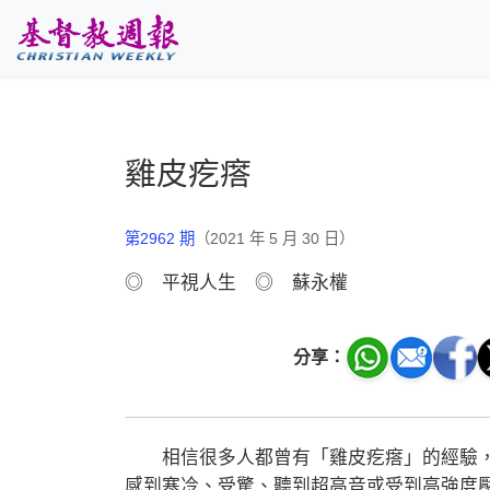
跳至主要內容
雞皮疙瘩
第2962 期
（2021 年 5 月 30 日）
◎ 平視人生 ◎ 蘇永權
分享：
相信很多人都曾有「雞皮疙瘩」的經驗，
感到寒冷、受驚、聽到超高音或受到高強度