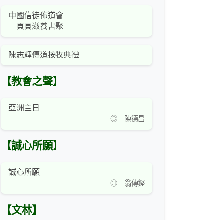
中國信徒佈道會
頁頁滋養書聚
陳志輝傳道按牧典禮
【教會之聲】
亞洲主日
◎ 陳德昌
【誠心所願】
誠心所願
◎ 翁傳鏗
【文林】