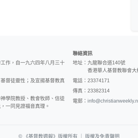
聯絡資訊
的工作，自一九六四年八月三十
地址：九龍聯合道140號
香港華人基督教聯會大
育基督徒靈性；及宣揚基督教真
電話：23374171
傳真：23382314
約神學院教授、教會牧師、信徒
電郵：
info@christianweekly.n
能，一同見證福音真理。
© 《基督教週報》版權所有 ｜
版權及免責聲明