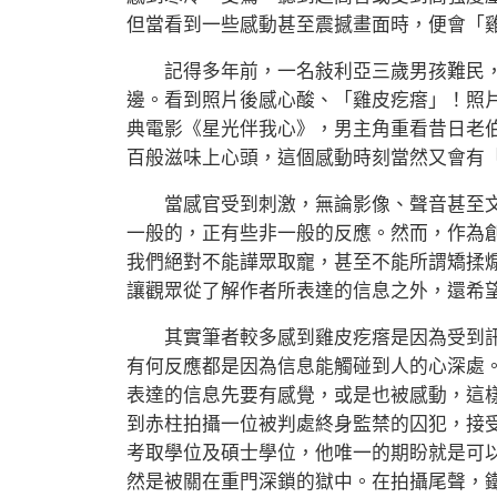
但當看到一些感動甚至震撼畫面時，便會「
記得多年前，一名敍利亞三歲男孩難民，
邊。看到照片後感心酸、「雞皮疙瘩」！照
典電影《星光伴我心》，男主角重看昔日老
百般滋味上心頭，這個感動時刻當然又會有
當感官受到刺激，無論影像、聲音甚至文
一般的，正有些非一般的反應。然而，作為
我們絕對不能譁眾取寵，甚至不能所謂矯揉
讓觀眾從了解作者所表達的信息之外，還希
其實筆者較多感到雞皮疙瘩是因為受到訊
有何反應都是因為信息能觸碰到人的心深處
表達的信息先要有感覺，或是也被感動，這
到赤柱拍攝一位被判處終身監禁的囚犯，接
考取學位及碩士學位，他唯一的期盼就是可
然是被關在重門深鎖的獄中。在拍攝尾聲，