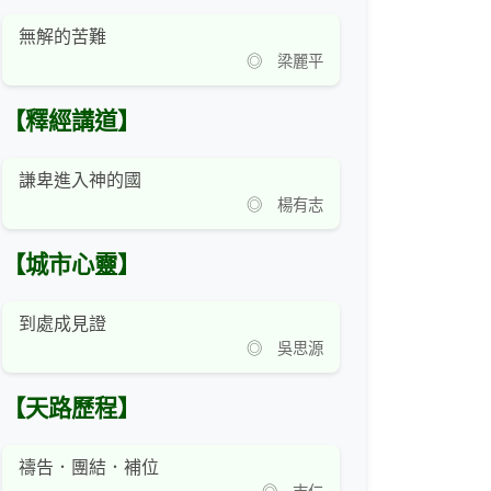
無解的苦難
◎ 梁麗平
【釋經講道】
謙卑進入神的國
◎ 楊有志
【城市心靈】
到處成見證
◎ 吳思源
【天路歷程】
禱告．團結．補位