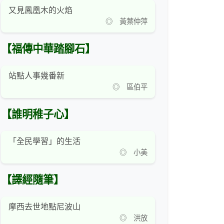
又見鳳凰木的火焰
◎ 黃葉仲萍
【福傳中華踏腳石】
站點人事幾番新
◎ 區伯平
【誰明稚子心】
「全民學習」的生活
◎ 小美
【譯經隨筆】
摩西去世地點尼波山
◎ 洪放