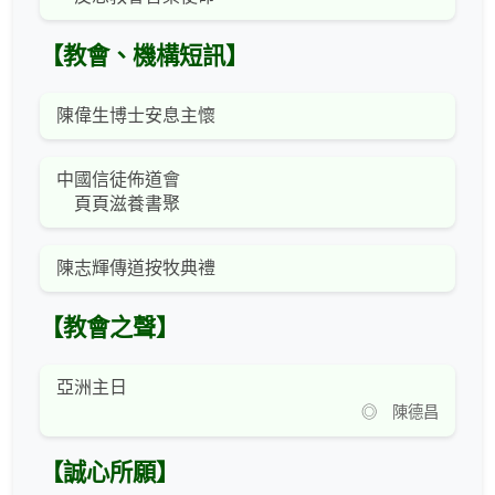
【教會、機構短訊】
陳偉生博士安息主懷
中國信徒佈道會
頁頁滋養書聚
陳志輝傳道按牧典禮
【教會之聲】
亞洲主日
◎ 陳德昌
【誠心所願】