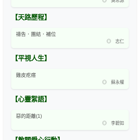
◎ 吳思源
【天路歷程】
禱告．團結．補位
◎ 志仁
【平視人生】
雞皮疙瘩
◎ 蘇永權
【心靈絮語】
惡的距離(1)
◎ 李碧如