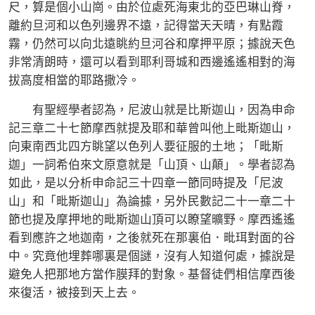
尺，算是個小山崗。由於位處死海東北的亞巴琳山脊，
離約旦河和以色列邊界不遠，記得當天天晴，有點霞
霧，仍然可以向北遠眺約旦河谷和摩押平原；據說天色
非常清朗時，還可以看到耶利哥城和西邊遙遙相對的海
拔高度相當的耶路撒冷。
有聖經學者認為，尼波山就是比斯迦山，因為申命
記三章二十七節摩西就提及耶和華曾叫他上毗斯迦山，
向東南西北四方眺望以色列人要征服的土地；「毗斯
迦」一詞希伯來文原意就是「山頂、山顛」。學者認為
如此，是以分析申命記三十四章一節同時提及「尼波
山」和「毗斯迦山」為論據，另外民數記二十一章二十
節也提及摩押地的毗斯迦山頂可以瞭望曠野。摩西遙遙
看到應許之地迦南，之後就死在那裏伯．毗珥對面的谷
中。究竟他埋葬哪裏是個謎，沒有人知道何處，據說是
避免人把那地方當作膜拜的對象。基督徒們相信摩西後
來復活，被接到天上去。