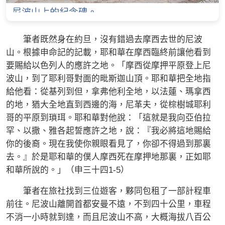
筆者既然身在約旦，沒有錯過去摩西去世的尼波
山。根據申命記的記載，耶和華在摩西臨終前讓他看到
要賜給以色列人的應許之地。「摩西從摩押平原登上尼
波山，到了耶利哥對面的毗斯迦山頂。耶和華把全地指
給他看：從基列到但，拿弗他利全地，以法蓮、瑪拿西
的地，猶大全地直到西邊的海，尼革夫，從棕樹城耶利
哥的平原到瑣珥。耶和華對他說：「這就是我向亞伯拉
罕、以撒、雅各起誓應許之地，說：『我必將這地賜給
你的後裔。現在我使你親眼看見了，你卻不得過到那裏
去。』於是耶和華的僕人摩西死在摩押地那裏，正如耶
和華所說的。」（申三十四1-5）
筆者在旅社找到三位遊客，夥同包租了一部計程車
前往。尼波山離開首都安曼不遠，不到四十公里，車程
不消一小時就到達，而且尼波山不高，大概海拔八百公