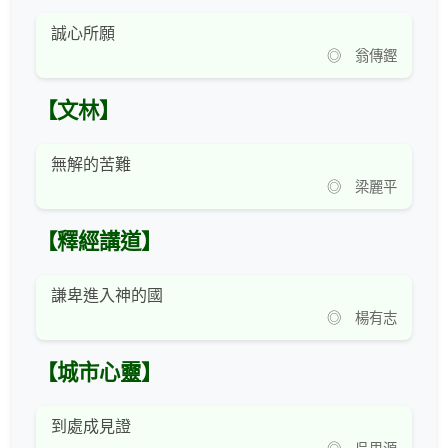
誠心所願
◎ 翁傳鏗
【文林】
無解的苦難
◎ 梁麗平
【釋經講道】
謙卑進入神的國
◎ 楊有志
【城市心靈】
到處成見證