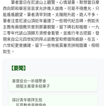
筆者當日在尼波山上觀覽，心情凝重，默想當日摩
西向耶和華苦苦哀求允許進入迦南，可是不得應允，只
能遙遙觀望。筆者清早到達，太陽剛升起，遊人不多。
筆者注意尼波山頂近年蓋建了一些現代紀念碑，例如天
主教有兩個教宗曾到那裏朝聖，留下碑石和植樹。一九
三零年代該山頂歸方濟修會看管，並進行考古挖掘，發
現來自公元四世紀的拜占庭教堂和修道院痕跡，在五、
六世紀更曾擴建，留下一些地板莫塞克拼砌圖畫，栩栩
如生。
【要聞】
基督徒合一祈禱聚會
順服主基督多結果子
探討青年敬拜生態
反思教會音樂使命