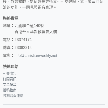
授、教會牧師、信徒領袖等撰文⋯⋯以達編、寫、讀三向交
流的功能，一同見證福音真理。
聯絡資訊
地址：九龍聯合道140號
香港華人基督教聯會大樓
電話：23374171
傳真：23382314
電郵：
info@christianweekly.net
快速連結
刊登廣告
訂閱資訊
文章搜尋
投稿指南
各期網頁連結