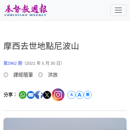
跳至主要內容
摩西去世地點尼波山
第2962 期
（2021 年 5 月 30 日）
◎ 譯經隨筆 ◎ 洪放
A
分享：
A
簡