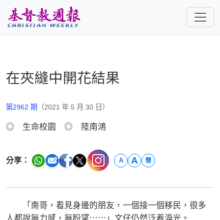
跳至主要內容
在夾縫中開花結果
第2962 期
（2021 年 5 月 30 日）
◎ 生命校園 ◎ 陸南鴻
A
分享：
A
簡
「南哥，看見身邊的朋友，一個接一個移民，很多
人都說無力感，無盼望⋯⋯」文仔仍然泛着淚光。