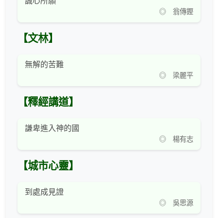
誠心所願
◎ 翁傳鏗
【文林】
無解的苦難
◎ 梁麗平
【釋經講道】
謙卑進入神的國
◎ 楊有志
【城市心靈】
到處成見證
◎ 吳思源