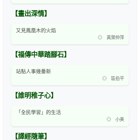
【畫出深情】
又見鳳凰木的火焰
◎ 黃葉仲萍
【福傳中華踏腳石】
站點人事幾番新
◎ 區伯平
【誰明稚子心】
「全民學習」的生活
◎ 小美
【譯經隨筆】