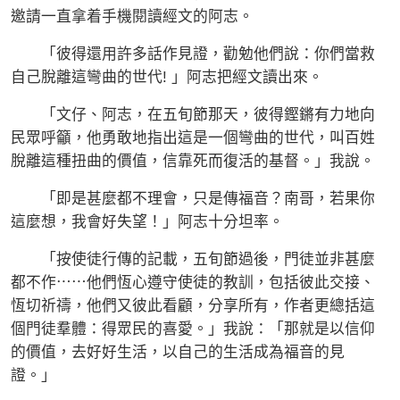
邀請一直拿着手機閱讀經文的阿志。
「彼得還用許多話作見證，勸勉他們說：你們當救
自己脫離這彎曲的世代! 」阿志把經文讀出來。
「文仔、阿志，在五旬節那天，彼得鏗鏘有力地向
民眾呼籲，他勇敢地指出這是一個彎曲的世代，叫百姓
脫離這種扭曲的價值，信靠死而復活的基督。」我說。
「即是甚麼都不理會，只是傳福音？南哥，若果你
這麼想，我會好失望！」阿志十分坦率。
「按使徒行傳的記載，五旬節過後，門徒並非甚麼
都不作⋯⋯他們恆心遵守使徒的教訓，包括彼此交接、
恆切祈禱，他們又彼此看顧，分享所有，作者更總括這
個門徒羣體：得眾民的喜愛。」我說：「那就是以信仰
的價值，去好好生活，以自己的生活成為福音的見
證。」