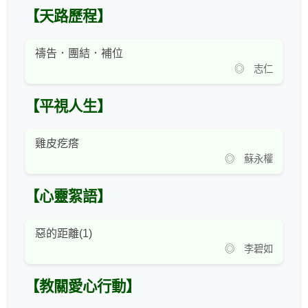
【天路歷程】
禱告．團結．補位
◎ 志仁
【平視人生】
雞皮疙瘩
◎ 蘇永權
【心靈絮語】
惡的距離(1)
◎ 李碧如
【教關愛心行動】