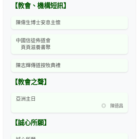
【教會、機構短訊】
陳偉生博士安息主懷
中國信徒佈道會
頁頁滋養書聚
陳志輝傳道按牧典禮
【教會之聲】
亞洲主日
◎ 陳德昌
【誠心所願】