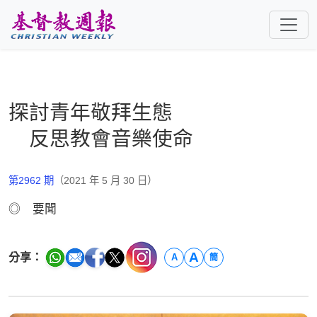
跳至主要內容
探討青年敬拜生態
反思教會音樂使命
第2962 期
（2021 年 5 月 30 日）
◎ 要聞
A
分享：
A
簡