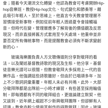
會；隨着今天潮流文化轉變，他認為教會可考慮開辦Hip-
hop音樂班，教授Hip-hop文化、句式變化和節奏等，藉
此吸引年輕人。至於思維上，他直言今天教會管理層不
習慣接受新事物，例如從前年輕人透過夏令會接觸福
音，但時代在變，管理層應多了解背後的價值觀及反思
現況，而非直接將舊方式套用至今天處境。他重申並非
要否定所有傳統事物，而是提醒教會必須有不斷求變創
新的心。
玻璃海樂團負責人方文聰傳道則分享對敬拜的看
法，以及闡述基督教詩歌的現況及生態。他分享，基督
徒音樂光譜可以很闊，但教會敬拜大多採用上一代的音
樂作品，他強調這些詩歌雖好，但由於已唱頌多年，加
上不少歌詞詞彙重覆，年輕人未必有共鳴。此外，大部
分敬拜隊都是出隊前一小時才練習，有些甚至採用輪值
制，即每週都有不同的敬拜組合，更遑論建立默契。他
又談到，近年網上崛起不少新興敬拜團隊，但卻鮮有人
認識，教會亦較少使用其創作的詩歌敬拜；因此，玻璃