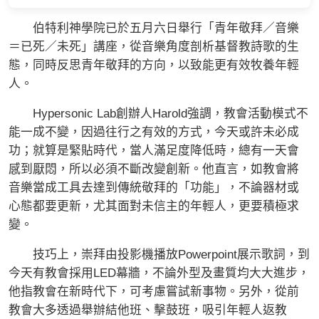
伯特利神學院已於五月六日舉行「青年敬拜／音樂
＝已死／未死」講座，從音樂角度剖析基督教詩歌的生
態，同時反思青年敬拜的方向，以致能更有效牧養年輕
人。
Hypersonic Lab創辦人Harold強調，教會活動模式不
能一成不變，因過往行之有效的方式，今天或許未必成
功；就算是緊貼時代，當人滿足度降低時，總有一天會
感到厭悶，所以必須不斷改變創新。他直言，如教會將
音樂當成工具去達到傳統敬拜的「功能」，不論器材或
心態都要更新，尤其面對未信主的年輕人，更要積極求
變。
技巧上，崇拜由投影機播放Powerpoint展示歌詞，到
今天有教會採用LED幕牆，不論外型及畫質均大大進步，
他指教會在新時代下，可考慮嘗試新事物。另外，從前
教會大多透過舉辦結他班、擊鼓班，吸引年輕人返教