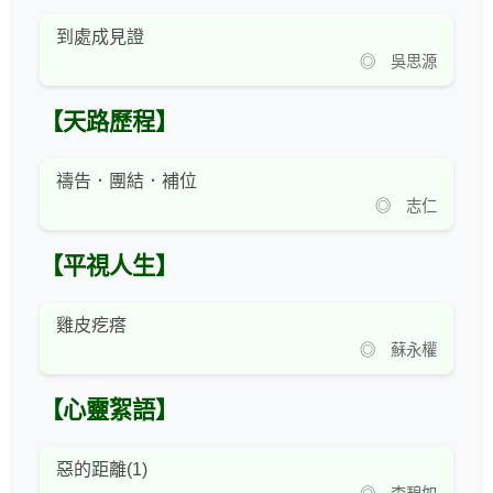
到處成見證
◎ 吳思源
【天路歷程】
禱告．團結．補位
◎ 志仁
【平視人生】
雞皮疙瘩
◎ 蘇永權
【心靈絮語】
惡的距離(1)