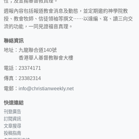
性；及宣揚基督教真理。
週報內容包括報道教會消息及動態，並定期邀約神學院教
授、教會牧師、信徒領袖等撰文⋯⋯以達編、寫、讀三向交
流的功能，一同見證福音真理。
聯絡資訊
地址：九龍聯合道140號
香港華人基督教聯會大樓
電話：23374171
傳真：23382314
電郵：
info@christianweekly.net
快速連結
刊登廣告
訂閱資訊
文章搜尋
投稿指南