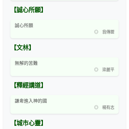
【誠心所願】
誠心所願
◎ 翁傳鏗
【文林】
無解的苦難
◎ 梁麗平
【釋經講道】
謙卑進入神的國
◎ 楊有志
【城市心靈】