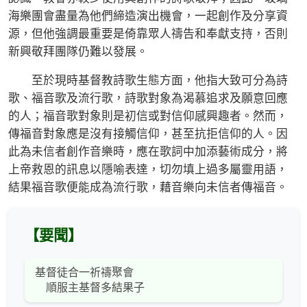
海樂團會盡量為他們締造演出機會，一起創作及分享資
源，但他強調最重要是倚靠眾人禱告和奉獻支持，否則
新興敬拜團隊仍難以發展。
至於現時基督教詩歌生態方面，他指大致可分為詩
歌、福音歌及流行歌，詩歌對象為渴慕追求及願意回應
的人；福音歌對象則是初信或對信仰感興趣者。然而，
傳福音對象應是沒有接觸信仰，甚至抗拒信仰的人。因
此為未信者創作音樂時，應在歌詞中加添藝術成分，將
上帝救恩的訊息以隱喻表達，切勿填上過多屬靈用語，
結果福音歌便能成為流行歌，藉音樂向未信者傳福音。
【要聞】
基督徒合一祈禱聚會
順服主基督多結果子