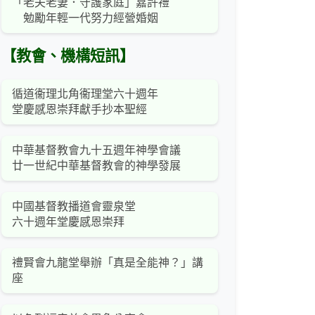
「老夫老妻．守護家庭」嘉許禮
勉勵年輕一代努力經營婚姻
【教會、機構短訊】
循道衞理北角衞理堂六十週年
堂慶感恩崇拜獻手抄本聖經
中華基督教會九十五週年神學會議
廿一世紀中華基督教會的神學發展
中國基督教播道會靈泉堂
六十週年堂慶感恩崇拜
禮賢會九龍堂舉辦「真是全能神？」講
座