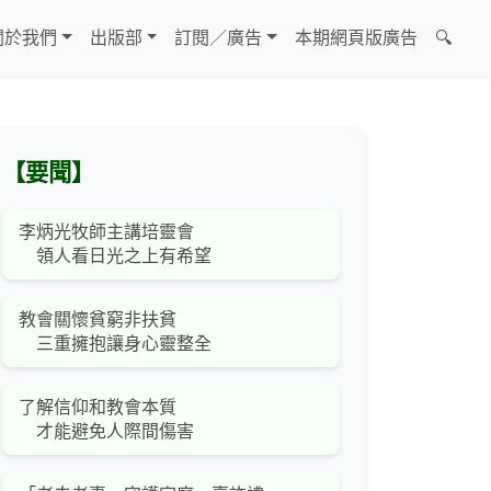
關於我們
出版部
訂閱／廣告
本期網頁版廣告
🔍
【要聞】
李炳光牧師主講培靈會
領人看日光之上有希望
教會關懷貧窮非扶貧
三重擁抱讓身心靈整全
了解信仰和教會本質
才能避免人際間傷害