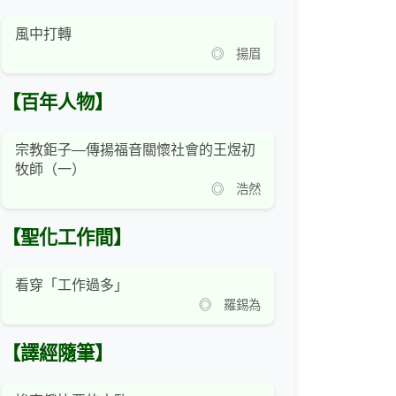
風中打轉
◎ 揚眉
【百年人物】
宗教鉅子—傳揚福音關懷社會的王煜初
牧師（一）
◎ 浩然
【聖化工作間】
看穿「工作過多」
◎ 羅錫為
【譯經隨筆】