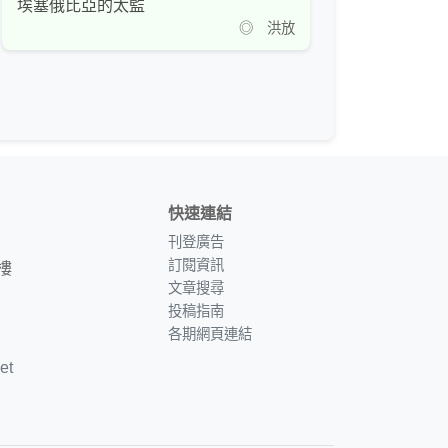
埃塞俄比亞的太監
◎ 洪放
快速連結
刊登廣告
訂閱資訊
樓
文章搜尋
投稿指南
各期網頁連結
et