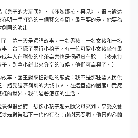
《兒子的大玩偶》、《莎喲娜拉‧再見》，很喜歡這
黃春明一手打造的一個藝文空間，最重要的是，他要為
童劇團的演出。
了。這一天是讀講故事，一名男孩、一名女孩和一名
故事。台下擺了兩行小椅子，有一位可愛小女孩坐在最
些成年人在稍後的小茶桌旁也是很認真在聽。（後來負
孩子，到拿小餅出來分享的時候，他們可高興了。）
故事。國王對來搶餅吃的龍說︰我不是那種要人民供
王。飽受經濟剝削的大城市人，在這童話的國度中竟感
怎樣的世界，我們過著怎樣的生活。
覺得很動聽。想像小孩子週末隨父母來到，享受文藝
這才是對得起下一代的行為﹗謝謝黃春明，他真的為蘭