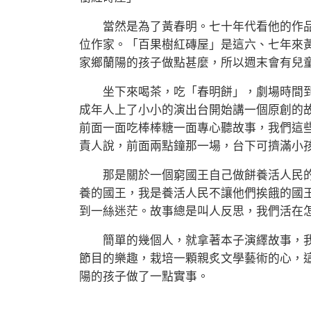
當然是為了黃春明。七十年代看他的作品
位作家。「百果樹紅磚屋」是這六、七年來
家鄉蘭陽的孩子做點甚麼，所以週末會有兒
坐下來喝茶，吃「春明餅」，劇場時間到
成年人上了小小的演出台開始講一個原創的
前面一面吃棒棒糖一面專心聽故事，我們這
責人說，前面兩點鐘那一場，台下可擠滿小
那是關於一個窮國王自己做餅養活人民的
養的國王，我是養活人民不讓他們挨餓的國
到一絲迷茫。故事總是叫人反思，我們活在
簡單的幾個人，就拿著本子演繹故事，我
節目的樂趣，栽培一顆親炙文學藝術的心，
陽的孩子做了一點實事。