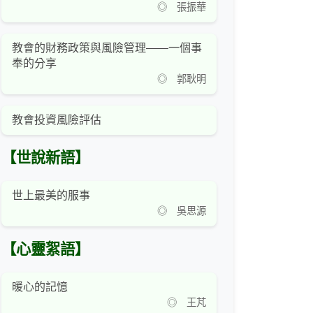
◎ 張振華
教會的財務政策與風險管理——一個事
奉的分享
◎ 郭耿明
教會投資風險評估
【世說新語】
世上最美的服事
◎ 吳思源
【心靈絮語】
暖心的記憶
◎ 王芃