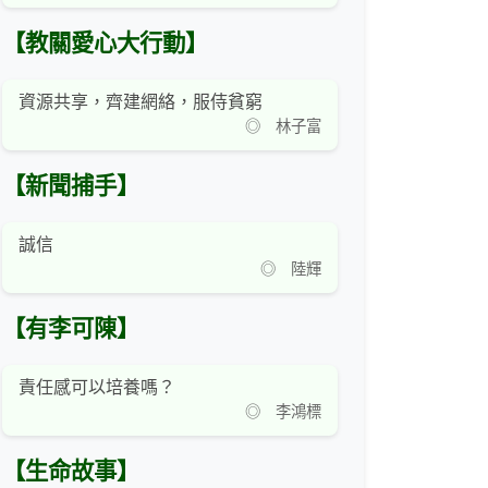
【教關愛心大行動】
資源共享，齊建網絡，服侍貧窮
◎ 林子富
【新聞捕手】
誠信
◎ 陸輝
【有李可陳】
責任感可以培養嗎？
◎ 李鴻標
【生命故事】