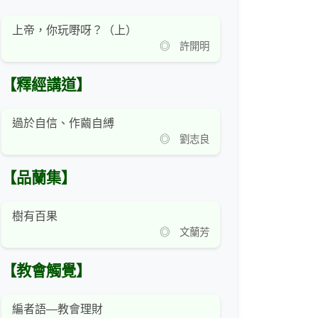
上帝，你玩嘢呀？（上）
◎ 許開明
【釋經講道】
過於自信、作繭自縛
◎ 劉志良
【品蘭集】
樹有百果
◎ 文蘭芳
【教會觸覺】
編者語—教會理財