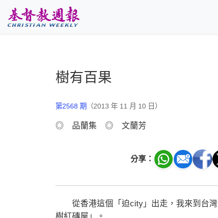
跳至主要內容
樹有百果
第2568 期
（2013 年 11 月 10 日）
◎ 品蘭集 ◎ 文蘭芳
分享：
從香港這個「迫city」出走，我來到台
樹紅磚屋」。