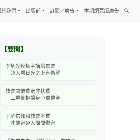
關於我們
出版部
訂閱／廣告
本期網頁版廣告
🔍
【要聞】
李炳光牧師主講培靈會
領人看日光之上有希望
教會關懷貧窮非扶貧
三重擁抱讓身心靈整全
了解信仰和教會本質
才能避免人際間傷害