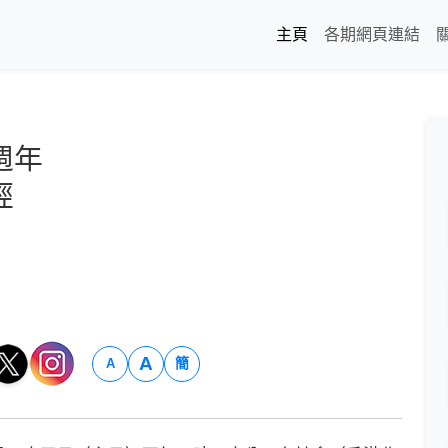
主頁
各期網頁連結
週年
經
A
簡
A