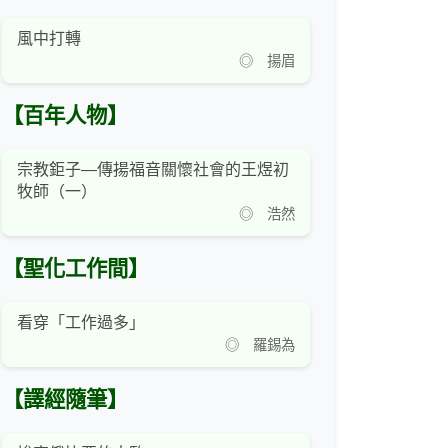
風中打轉
◎ 揚眉
【百年人物】
宗教鉅子—傳揚福音關懷社會的王煜初
牧師（一）
◎ 浩然
【聖化工作間】
看穿「工作過多」
◎ 羅錫為
【譯經隨筆】