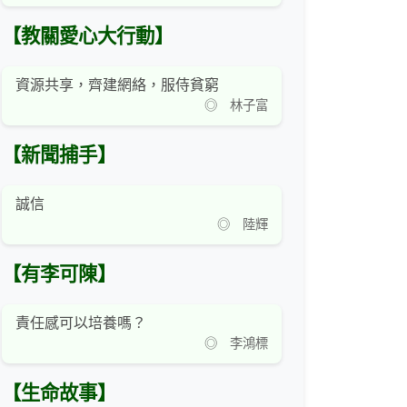
【教關愛心大行動】
資源共享，齊建網絡，服侍貧窮
◎ 林子富
【新聞捕手】
誠信
◎ 陸輝
【有李可陳】
責任感可以培養嗎？
◎ 李鴻標
【生命故事】