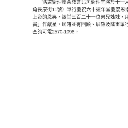
循道衞理聯合教會北角衞理堂將於十一月
角長康街11號）舉行慶祝六十週年堂慶感恩
上帝的恩典，該堂三百二十一位弟兄姊妹，
書」作獻呈，屆時並有回顧、展望及隆重舉
查詢可電2570-1098。