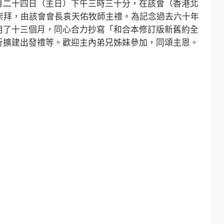
二十四日（主日）下午三時三十分，在該會（香港北
崇拜，由該會會長袁天佑牧師主禮。為記念過去六十年
用了十三個月，同心合力抄寫「和合本修訂版新舊約全
行擴建出發禮等。歡迎主內弟兄姊妹參加，同頌主恩。