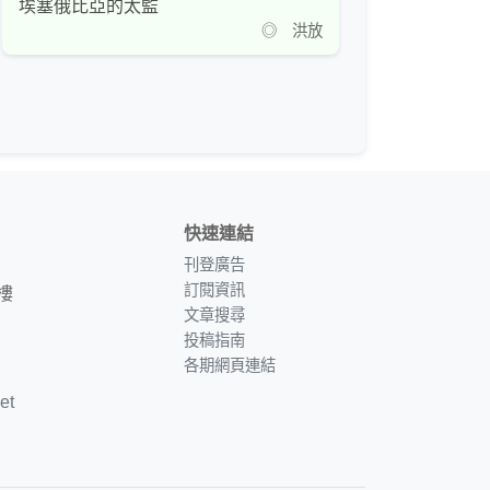
埃塞俄比亞的太監
◎ 洪放
快速連結
刊登廣告
訂閱資訊
樓
文章搜尋
投稿指南
各期網頁連結
et