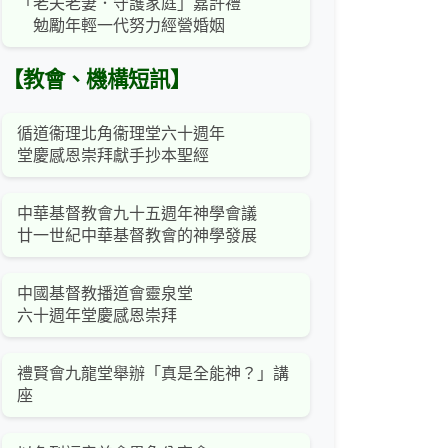
「老夫老妻．守護家庭」嘉許禮
勉勵年輕一代努力經營婚姻
【教會、機構短訊】
循道衞理北角衞理堂六十週年
堂慶感恩崇拜獻手抄本聖經
中華基督教會九十五週年神學會議
廿一世紀中華基督教會的神學發展
中國基督教播道會靈泉堂
六十週年堂慶感恩崇拜
禮賢會九龍堂舉辦「真是全能神？」講
座