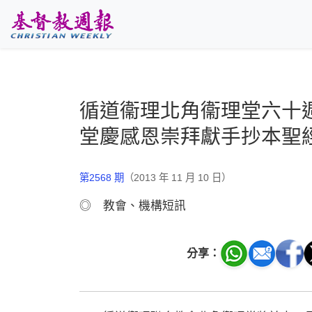
跳至主要內容
循道衞理北角衞理堂六十
堂慶感恩崇拜獻手抄本聖
第2568 期
（2013 年 11 月 10 日）
◎ 教會、機構短訊
分享：