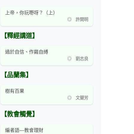
上帝，你玩嘢呀？（上）
◎ 許開明
【釋經講道】
過於自信、作繭自縛
◎ 劉志良
【品蘭集】
樹有百果
◎ 文蘭芳
【教會觸覺】
編者語—教會理財