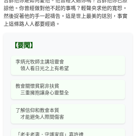
告訴他你是如何愛他。他曾經欠過你嗎？告訴他你已原
諒他。你曾經做對他不起的事嗎？輕聲央求他的寬恕。
然後捉著他的手一起禱告。這是世上最美的送別，事實
上這條路人人都要經過。
【要聞】
李炳光牧師主講培靈會
領人看日光之上有希望
教會關懷貧窮非扶貧
三重擁抱讓身心靈整全
了解信仰和教會本質
才能避免人際間傷害
「老夫老妻．守護家庭」嘉許禮