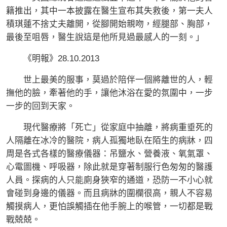
籍推出，其中一本披露在醫生宣布其失救後，第一夫人
積琪蓮不捨丈夫離開，從腳開始親吻，經腿部、胸部，
最後至咀唇，醫生說這是他所見過最感人的一刻。」
《明報》28.10.2013
世上最美的服事，莫過於陪伴一個將離世的人，輕
撫他的臉，牽著他的手，讓他沐浴在愛的氛圍中，一步
一步的回到天家。
現代醫療將「死亡」從家庭中抽離，將病重垂死的
人隔離在冰冷的醫院，病人孤獨地臥在陌生的病牀，四
周是各式各樣的醫療儀器：吊鹽水、營養液、氧氣罩、
心電圖機、呼吸器，除此就是穿著制服行色匆匆的醫護
人員。探病的人只能廁身狹窄的通道，恐防一不小心就
會碰到身邊的儀器。而且病牀的圍欄很高，親人不容易
觸摸病人，更怕誤觸插在他手腕上的喉管，一切都是戰
戰兢兢。