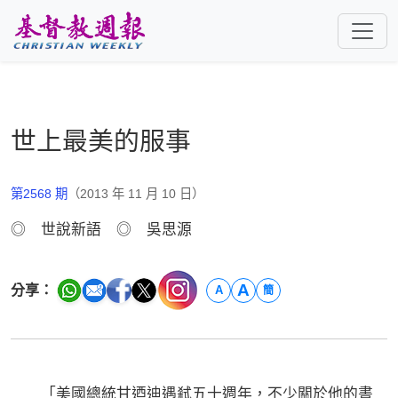
跳至主要內容
世上最美的服事
第2568 期
（2013 年 11 月 10 日）
◎ 世說新語 ◎ 吳思源
A
分享：
A
簡
「美國總統甘迺迪遇弒五十週年，不少關於他的書