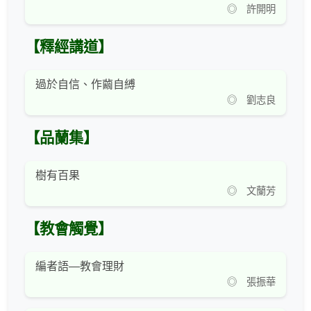
◎ 許開明
【釋經講道】
過於自信、作繭自縛
◎ 劉志良
【品蘭集】
樹有百果
◎ 文蘭芳
【教會觸覺】
編者語—教會理財
◎ 張振華