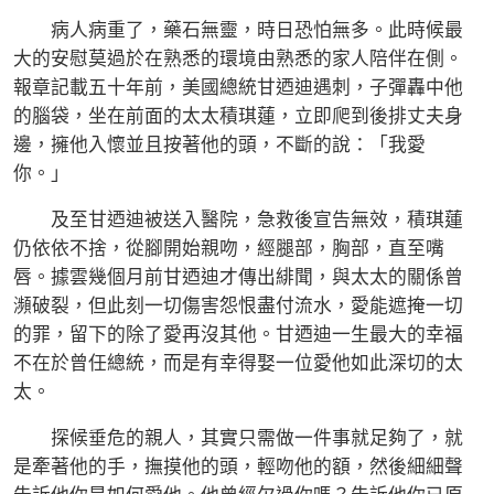
病人病重了，藥石無靈，時日恐怕無多。此時候最
大的安慰莫過於在熟悉的環境由熟悉的家人陪伴在側。
報章記載五十年前，美國總統甘迺迪遇刺，子彈轟中他
的腦袋，坐在前面的太太積琪蓮，立即爬到後排丈夫身
邊，擁他入懷並且按著他的頭，不斷的說：「我愛
你。」
及至甘迺迪被送入醫院，急救後宣告無效，積琪蓮
仍依依不捨，從腳開始親吻，經腿部，胸部，直至嘴
唇。據雲幾個月前甘迺迪才傳出緋聞，與太太的關係曾
瀕破裂，但此刻一切傷害怨恨盡付流水，愛能遮掩一切
的罪，留下的除了愛再沒其他。甘迺迪一生最大的幸福
不在於曾任總統，而是有幸得娶一位愛他如此深切的太
太。
探候垂危的親人，其實只需做一件事就足夠了，就
是牽著他的手，撫摸他的頭，輕吻他的額，然後細細聲