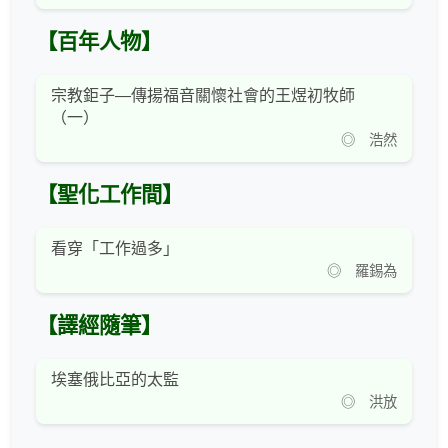
【百年人物】
宗教鉅子—傳揚福音關懷社會的王煜初牧師
（一）
◎ 浩然
【聖化工作間】
看穿「工作過多」
◎ 羅錫為
【譯經隨筆】
埃塞俄比亞的太監
◎ 洪放