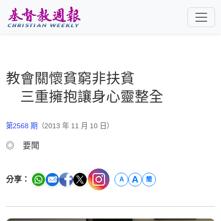
跳至主要內容
教會關懷貧窮非扶貧
三重擁抱讓身心靈整全
第2568 期
（2013 年 11 月 10 日）
◎ 要聞
A
分享：
A
簡