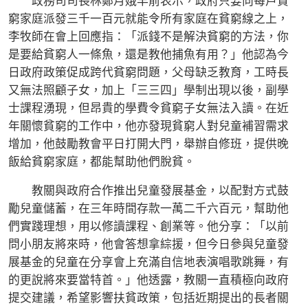
政務司司長林鄭月娥早前表示，政府只要向每戶貧
窮家庭派發三千一百元就能令所有家庭在貧窮線之上，
李牧師在會上回應指：「派錢不是解決貧窮的方法，你
是要給貧窮人一條魚，還是教他捕魚有用？」他認為今
日政府政策促成跨代貧窮問題，父母缺乏教育，工時長
又無法照顧子女，加上「三三四」學制出現以後，副學
士課程湧現，但昂貴的學費令貧窮子女無法入讀。在近
年關懷貧窮的工作中，他亦發現貧窮人對兒童補習需求
增加，他鼓勵教會平日打開大門，舉辦自修班，提供晚
飯給貧窮家庭，都能幫助他們脫貧。
教關與政府合作推出兒童發展基金，以配對方式鼓
勵兒童儲蓄，在三年時間存款一萬二千六百元，幫助他
們實踐理想，用以修讀課程、創業等。他分享：「以前
問小朋友將來時，他會答想拿綜援，但今日參與兒童發
展基金的兒童在分享會上充滿自信地表演唱歌跳舞，有
的更說將來要當特首。」他透露，教關一直積極向政府
提交建議，希望影響扶貧政策，包括近期提出的長者關