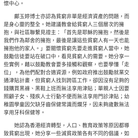
懷中心。
鄺玉婷博士亦認為貧窮非單是經濟資產的問題，而
是身心靈的整全。她建議教會給貧窮人三個層次的擁
抱，與社區聯繫見證主：「首先是耶穌的擁抱，然後是
我們作為鄰舍的擁抱，最後是讓這些貧窮人有一天也能
擁抱他的家人。」要關懷貧窮先要走進貧窮人當中，她
鼓勵信徒要站在破口中，看見貧窮人的需要。她分享一
些實例，藉以鼓勵教會要多接觸和觀察，也要學懂「走
位」，為他們配對合適資源，例如政府推出鼓勵就業交
通津貼計畫，但貧窮人找到跨區工作，卻因沒有足夠的
錢購買黑褲、黑鞋上班而無法享用津貼；單親人士因要
照顧子女、殘疾人士行動不便而無法享用門診津貼；幼
稚園學童因欠缺牙齒保健常識而爛牙，因未夠歲數無法
享用牙科保健等。
她認為香港經濟轉型，人口、教育政策等原因都導
致貧窮出現，她分享一些滅貧政策各有不同的倡議，如