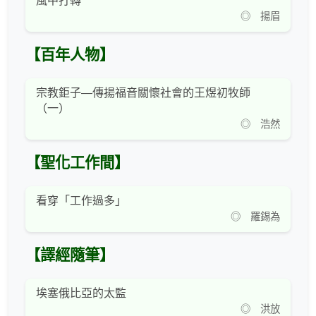
風中打轉
◎ 揚眉
【百年人物】
宗教鉅子—傳揚福音關懷社會的王煜初牧師
（一）
◎ 浩然
【聖化工作間】
看穿「工作過多」
◎ 羅錫為
【譯經隨筆】
埃塞俄比亞的太監
◎ 洪放