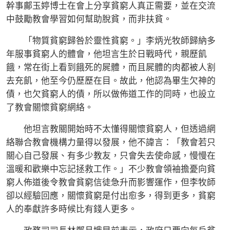
幹事鄺玉婷博士在會上分享貧窮人真正需要，並在交流
中鼓勵教會學習如何幫助脫貧，而非扶貧。
「物質貧窮歸咎於靈性貧窮。」李炳光牧師歸納多
年服事貧窮人的體會，他坦言生於日戰時代，親歷飢
餓，常在街上看到餓死的屍體，而且屍體的肉都被人割
去充飢，他至今仍歷歷在目。故此，他認為畢生欠神的
債，也欠貧窮人的債，所以做佈道工作的同時，也設立
了教會關懷貧窮網絡。
他坦言教關開始時不太懂得關懷貧窮人，但透過網
絡聯合教會機構力量得以發展，他不諱言：「教會若只
關心自己發展、有多少教友，只會失去使命感，慢慢在
溫暖和歡樂中忘記拯救工作。」不少教會領袖擔憂向貧
窮人佈道後令教會貧窮信徒急升而影響運作，但李牧師
卻以經驗回應，關懷貧窮是付出愈多，得到更多，貧窮
人的奉獻許多時候比有錢人更多。