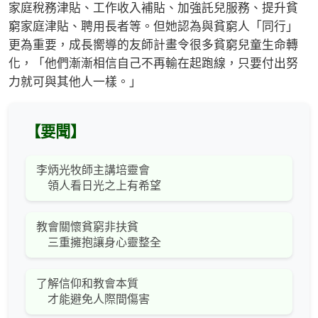
家庭稅務津貼、工作收入補貼、加強託兒服務、提升貧
窮家庭津貼、聘用長者等。但她認為與貧窮人「同行」
更為重要，成長嚮導的友師計畫令很多貧窮兒童生命轉
化，「他們漸漸相信自己不再輸在起跑線，只要付出努
力就可與其他人一樣。」
【要聞】
李炳光牧師主講培靈會
領人看日光之上有希望
教會關懷貧窮非扶貧
三重擁抱讓身心靈整全
了解信仰和教會本質
才能避免人際間傷害