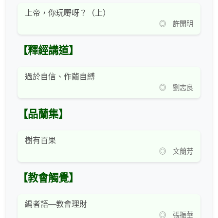
上帝，你玩嘢呀？（上）
◎ 許開明
【釋經講道】
過於自信、作繭自縛
◎ 劉志良
【品蘭集】
樹有百果
◎ 文蘭芳
【教會觸覺】
編者語—教會理財
◎ 張振華