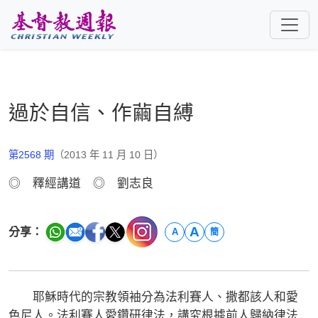
跳至主要內容
過於自信、作繭自縛
第2568 期
（2013 年 11 月 10 日）
◎ 釋經講道 ◎ 劉志良
A
分享：
A
簡
耶穌時代的宗教領袖分為法利賽人、撒都該人和愛
色尼人。法利賽人愛鑽研律法，講究根據前人歸納律法