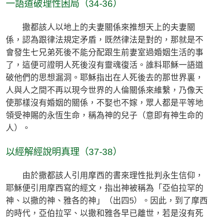
一語道破理性困局（34-36）
撒都該人以地上的夫妻關係來推想天上的夫妻關
係，認為跟律法規定矛盾，既然律法是對的，那就是不
會發生七兄弟死後不能分配跟生前妻室過婚姻生活的事
了，這便可證明人死後沒有靈魂復活。誰料耶穌一語道
破他們的思想漏洞。耶穌指出在人死後去的那世界裏，
人與人之間不再以現今世界的人倫關係來維繫，乃像天
使那樣沒有婚姻的關係，不娶也不嫁，眾人都是平等地
領受神賜的永恆生命，稱為神的兒子（意即有神生命的
人）。
以經解經說明真理（37-38）
由於撒都該人引用摩西的書來理性批判永生信仰，
耶穌便引用摩西寫的經文，指出神被稱為「亞伯拉罕的
神、以撒的神、雅各的神」（出四5）。因此，到了摩西
的時代，亞伯拉罕、以撒和雅各早已離世，若是沒有死