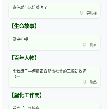
責任感可以培養嗎？
◎ 李鴻標
【生命故事】
風中打轉
◎ 揚眉
【百年人物】
宗教鉅子—傳揚福音關懷社會的王煜初牧師
（一）
◎ 浩然
【聖化工作間】
看穿「工作過多」