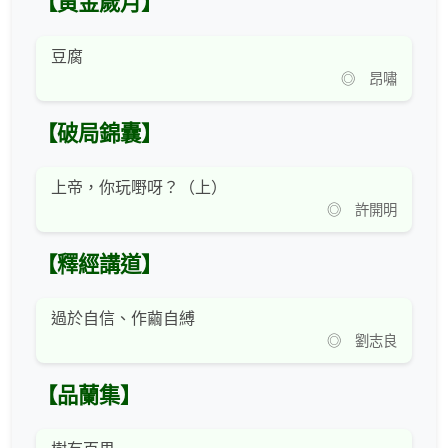
【黃金歲月】
豆腐
◎ 昂嘯
【破局錦囊】
上帝，你玩嘢呀？（上）
◎ 許開明
【釋經講道】
過於自信、作繭自縛
◎ 劉志良
【品蘭集】