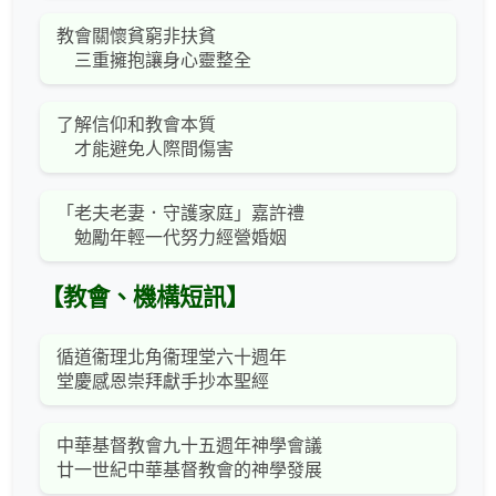
教會關懷貧窮非扶貧
三重擁抱讓身心靈整全
了解信仰和教會本質
才能避免人際間傷害
「老夫老妻．守護家庭」嘉許禮
勉勵年輕一代努力經營婚姻
【教會、機構短訊】
循道衞理北角衞理堂六十週年
堂慶感恩崇拜獻手抄本聖經
中華基督教會九十五週年神學會議
廿一世紀中華基督教會的神學發展