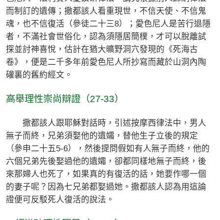
而制訂的遺傳；撒都該人看重現世，不信天使、不信鬼
魂，也不信復活（參徒二十三8）；愛色尼人是苦行退隱
者，不滿社會世俗化，認為須隱居簡樸，才可以脫離試
探並討神喜悅，估計在猶大曠野洞穴發現的《死海古
卷》，便是二千多年前愛色尼人所抄寫而藏於山洞內陶
礶裏的舊約經文。
高舉理性崇尚辯證（27-33）
撒都該人跟耶穌對話時，引述按摩西律法中，男人
無子而終，兄弟須娶他的遺孀，替他生子立後的規定
（參申二十五5-6），然後提問假如有人無子而終，他的
六個兄弟先後娶過他的遺孀，卻都同樣地無子而終，後
來那婦人也死了，如果真的有復活的話，她要作哪一個
的妻子呢？因為七兄弟都娶過她。撒都該人認為用這論
證便可反駁死人復活的說法。