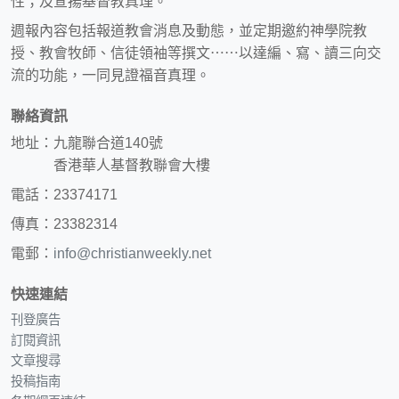
性；及宣揚基督教真理。
週報內容包括報道教會消息及動態，並定期邀約神學院教
授、教會牧師、信徒領袖等撰文⋯⋯以達編、寫、讀三向交
流的功能，一同見證福音真理。
聯絡資訊
地址：九龍聯合道140號
香港華人基督教聯會大樓
電話：23374171
傳真：23382314
電郵：
info@christianweekly.net
快速連結
刊登廣告
訂閱資訊
文章搜尋
投稿指南