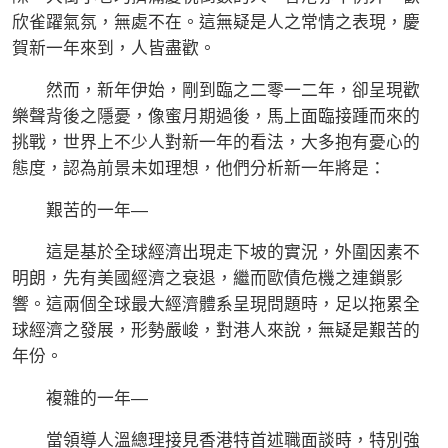
欣雀躍氣氛，無處不在。這無疑是人之常情之表現，慶
賀新一年來到，人皆盡歡。
然而，新年伊始，剛到臨之二零一二年，卻呈現歡
樂聲背後之隱憂，像蜜月期過後，馬上面臨接踵而來的
挑戰，世界上不少人對新一年的看法，大多抱有憂心的
態度，認為前景未如理想，他們分析新一年將是：
艱苦的一年—
這是基於全球經濟出現走下坡的實況，外圍因素不
明朗，先有美國經濟之衰退，繼而歐債危機之連鎖影
響。這兩個全球最大經濟體系呈現問題時，足以拖累全
球經濟之發展，形勢嚴峻，對港人來說，無疑是艱苦的
年份。
複雜的一年—
當領導人溫總理接見香港特首述職面談時，特別強