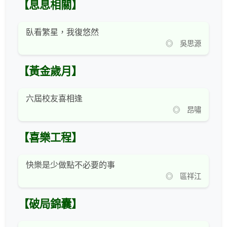
【息息相關】
臥看繁星，我復悠然
◎ 吳思源
【黃金歲月】
六屆校友喜相逢
◎ 昂嘯
【喜樂工程】
快樂是少做點不必要的事
◎ 區祥江
【破局錦囊】