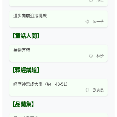
◎ 小莓
邁步向前迎接挑戰
◎ 陳一華
【童話人間】
萬物有時
◎ 林沙
【釋經講道】
經歷神恩成大事（約一43-51）
◎ 劉志良
【品蘭集】