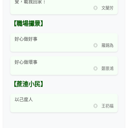
叟，載我回家﹗
◎ 文蘭芳
【職場攞景】
好心做好事
◎ 羅錫為
好心做壞事
◎ 鄭景鴻
【蔗渣小民】
以己度人
◎ 王礽福