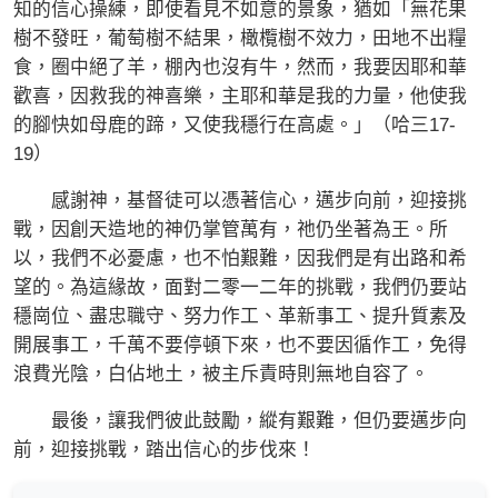
知的信心操練，即使看見不如意的景象，猶如「無花果
樹不發旺，葡萄樹不結果，橄欖樹不效力，田地不出糧
食，圈中絕了羊，棚內也沒有牛，然而，我要因耶和華
歡喜，因救我的神喜樂，主耶和華是我的力量，他使我
的腳快如母鹿的蹄，又使我穩行在高處。」（哈三17-
19）
感謝神，基督徒可以憑著信心，邁步向前，迎接挑
戰，因創天造地的神仍掌管萬有，祂仍坐著為王。所
以，我們不必憂慮，也不怕艱難，因我們是有出路和希
望的。為這緣故，面對二零一二年的挑戰，我們仍要站
穩崗位、盡忠職守、努力作工、革新事工、提升質素及
開展事工，千萬不要停頓下來，也不要因循作工，免得
浪費光陰，白佔地土，被主斥責時則無地自容了。
最後，讓我們彼此鼓勵，縱有艱難，但仍要邁步向
前，迎接挑戰，踏出信心的步伐來！