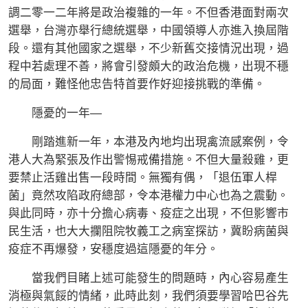
調二零一二年將是政治複雜的一年。不但香港面對兩次
選舉，台灣亦舉行總統選舉，中國領導人亦進入換屆階
段。還有其他國家之選舉，不少新舊交接情況出現，過
程中若處理不善，將會引發頗大的政治危機，出現不穩
的局面，難怪他忠告特首要作好迎接挑戰的準備。
隱憂的一年—
剛踏進新一年，本港及內地均出現禽流感案例，令
港人大為緊張及作出警惕戒備措施。不但大量殺雞，更
要禁止活雞出售一段時間。無獨有偶，「退伍軍人桿
菌」竟然攻陷政府總部，令本港權力中心也為之震動。
與此同時，亦十分擔心病毒、疫症之出現，不但影響市
民生活，也大大攔阻院牧義工之病室探訪，冀盼病菌與
疫症不再爆發，安穩度過這隱憂的年分。
當我們目睹上述可能發生的問題時，內心容易產生
消極與氣餒的情緒，此時此刻，我們須要學習哈巴谷先