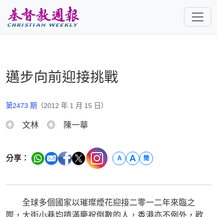
跳至主要內容
邁步向前迎接挑戰
第2473 期
（2012 年 1 月 15 日）
◎ 文林 ◎ 陳一華
A
分享：
A
簡
全球多個國家以璀璨煙花迎接二零一二年來臨之
際，大街小巷均擠滿慶祝倒數的人，香港亦不例外，歡