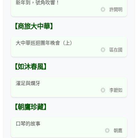
新年到，號角吹響！
◎ 許開明
【商旅大中華】
大中華巡迴團年晚會（上）
◎ 區在國
【如沐春風】
濯足與爛牙
◎ 李碧如
【朝鷹珍藏】
口琴的故事
◎ 朝鷹