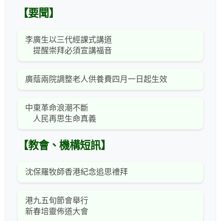
【要聞】
李廣生以三代經課式講道
提醒崇拜必須宣講福音
廣蔭兩院調整老人供養費四月一日起生效
中東革命浪潮不斷
人民再思生命真義
【教會、機構短訊】
沈保羅牧師香港紀念追思禮拜
港九五旬節會舉行
新春培靈佈道大會